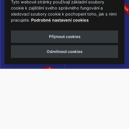
16.-19.07.2026
05.-07.06.202
Tyto webové stránky používají základní soubory
cookie k zajištění svého správného fungování a
sledovací soubory cookie k pochopení toho, jak s nimi
pracujete.
Podrobné nastavení cookies
Masters of Rock
Metalfest Open Air
Přijmout cookies
NEJVĚTŠÍ ROCKMETALOVÁ
FESTIVAL V PŘEKRÁSNÉM
UDÁLOST V ČESKÉ REPUBLICE
PROSTŘEDÍ AMFITEÁTRU
Odmítnout cookies
LOCHOTÍN
13.-15.08.2026
Rock Castle
Zimní Masters of Rock
ZIMNÍ MUTACE NEJVĚTŠÍHO
METALOVÉHO FESTIVALU V ČESKÉ
REPUBLICE