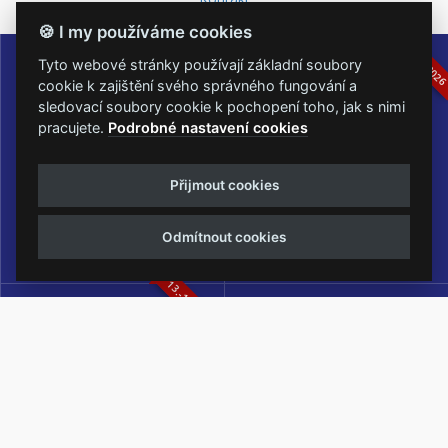
🍪 I my používáme cookies
16.-19.07.2026
05.-07.06.202
Tyto webové stránky používají základní soubory
cookie k zajištění svého správného fungování a
sledovací soubory cookie k pochopení toho, jak s nimi
pracujete.
Podrobné nastavení cookies
Masters of Rock
Metalfest Open Air
Přijmout cookies
NEJVĚTŠÍ ROCKMETALOVÁ
FESTIVAL V PŘEKRÁSNÉM
UDÁLOST V ČESKÉ REPUBLICE
PROSTŘEDÍ AMFITEÁTRU
Odmítnout cookies
LOCHOTÍN
13.-15.08.2026
Rock Castle
Zimní Masters of Rock