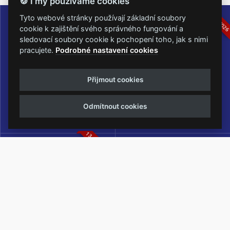
🍪 I my používáme cookies
16.-19.07.2026
05.-07.06.202
Tyto webové stránky používají základní soubory
cookie k zajištění svého správného fungování a
sledovací soubory cookie k pochopení toho, jak s nimi
pracujete.
Podrobné nastavení cookies
Masters of Rock
Metalfest Open Air
Přijmout cookies
NEJVĚTŠÍ ROCKMETALOVÁ
FESTIVAL V PŘEKRÁSNÉM
UDÁLOST V ČESKÉ REPUBLICE
PROSTŘEDÍ AMFITEÁTRU
Odmítnout cookies
LOCHOTÍN
13.-15.08.2026
Rock Castle
Zimní Masters of Rock
ZIMNÍ MUTACE NEJVĚTŠÍHO
METALOVÉHO FESTIVALU V ČESKÉ