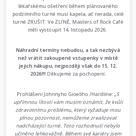
lékařskému ošetření během plánovaného
podzimního turné musí kapela, ač nerada, celé
turné ZRUŠIT. Ve ZLÍNĚ, Masters of Rock Café
měli vystoupit 14. listopadu 2026.
Náhradní termíny nebudou, a tak nezbývá
než vrátit zakoupené vstupenky v místě
jejich nákupu, nejpozději však do 15. 12.
2026!!!
Děkujeme za pochopení.
Prohlášení Johnnyho Gioeliho /Hardline:
„S
upřímnou lítostí vám musím oznámit, že kvůli
zdravotnímu problému, který vyžaduje mou
plnou pozornost, nemůžeme zrealizovat
nadcházející turné. Toto rozhodnutí nebylo
učiněno lehkovážně. Během své kariéry jsem