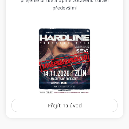
přejeme brzké a úplné zotavení. Zdraví
především!
Přejít na úvod