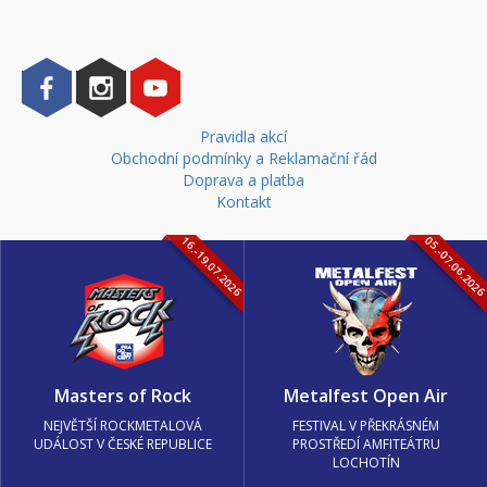
Pravidla akcí
Obchodní podmínky a Reklamační řád
Doprava a platba
Kontakt
16.-19.07.2026
05.-07.06.202
Masters of Rock
Metalfest Open Air
NEJVĚTŠÍ ROCKMETALOVÁ
FESTIVAL V PŘEKRÁSNÉM
UDÁLOST V ČESKÉ REPUBLICE
PROSTŘEDÍ AMFITEÁTRU
LOCHOTÍN