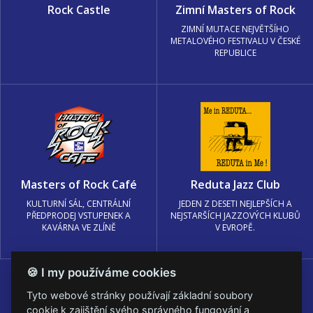
Rock Castle
Zimní Masters of Rock
ZIMNÍ MUTACE NEJVĚTŠÍHO
METALOVÉHO FESTIVALU V ČESKÉ
REPUBLICE
Masters of Rock Café
Reduta Jazz Club
KULTURNÍ SÁL, CENTRÁLNÍ
JEDEN Z DESETI NEJLEPŠÍCH A
PŘEDPRODEJ VSTUPENEK A
NEJSTARŠÍCH JAZZOVÝCH KLUBŮ
KAVÁRNA VE ZLÍNĚ
V EVROPĚ.
🍪 I my používáme cookies
Tyto webové stránky používají základní soubory
cookie k zajištění svého správného fungování a