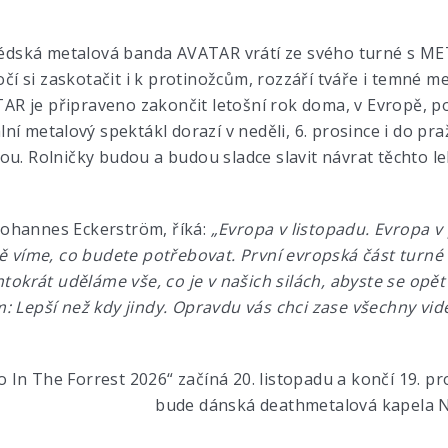
védská metalová banda AVATAR vrátí ze svého turné s M
očí si zaskotačit i k protinožcům, rozzáří tváře i temné 
AR je připraveno zakončit letošní rok doma, v Evropě, po
í metalový spektákl dorazí v neděli, 6. prosince i do pra
u. Rolničky budou a budou sladce slavit návrat těchto l
Johannes Eckerström, říká:
„Evropa v listopadu. Evropa v p
 víme, co budete potřebovat. První evropská část turné 
ntokrát uděláme vše, co je v našich silách, abyste se opět 
 Lepší než kdy jindy. Opravdu vás chci zase všechny vidě
 In The Forrest 2026“ začíná 20. listopadu a končí 19. 
bude dánská deathmetalová kapela