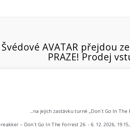
í Švédové AVATAR přejdou ze 
PRAZE! Prodej vs
...na jejich zastávku turné „Don´t Go In The
eakker – Don´t Go In The Forrest 26. - 6. 12. 2026, 1