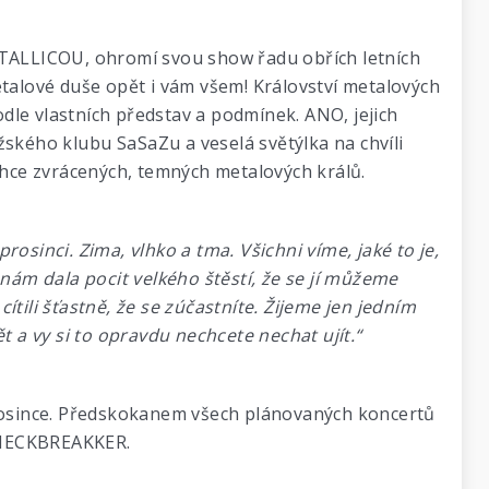
ETALLICOU, ohromí svou show řadu obřích letních
metalové duše opět i vám všem! Království metalových
dle vlastních představ a podmínek. ANO, jejich
žského klubu SaSaZu a veselá světýlka na chvíli
ehce zvrácených, temných metalových králů.
rosinci. Zima, vlhko a tma. Všichni víme, jaké to je,
nám dala pocit velkého štěstí, že se jí můžeme
cítili šťastně, že se zúčastníte. Žijeme jen jedním
t a vy si to opravdu nechcete nechat ujít.“
prosince. Předskokanem všech plánovaných koncertů
 NECKBREAKKER.