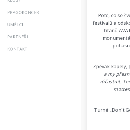
KLUBY
PRAGOKONCERT
Poté, co se š
festivalů a odsk
UMĚLCI
titánů AVAT
PARTNEŘI
monumentáln
pohasno
KONTAKT
Zpěvák kapely, 
a my přesně
zúčastnit. Te
mottem:
Turné „Don´t Go