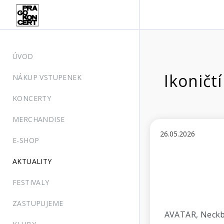
ÚVOD
Ikoničt
NÁKUP VSTUPENEK
KONCERTY
MERCHANDISE
26.05.2026
E-SHOP
AKTUALITY
FESTIVALY
ZASTUPUJEME
AVATAR, Neckbr