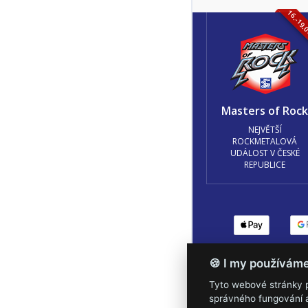
16.-19.
Masters of Roc
NEJVĚTŠÍ
ROCKMETALOVÁ
UDÁLOST V ČESKÉ
REPUBLICE
Podmínky užití
🍪 Z
🍪 I my používám
Tyto webové stránky po
správného fungování a