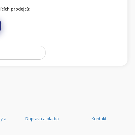
cích prodejců:
y a
Doprava a platba
Kontakt
d