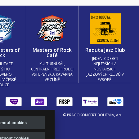
sters of
Masters of Rock
Reduta Jazz Club
ck
Café
JEDEN Z DESETI
MUTACE
KULTURNÍ SÁL,
NEJLEPŠÍCH A
TŠÍHO
CENTRÁLNÍ PŘEDPRODEJ
NEJSTARŠÍCH
OVÉHO
VSTUPENEK A KAVÁRNA
JAZZOVÝCH KLUBŮ V
U V ČESKÉ
VE ZLÍNĚ
EVROPĚ.
BLICE
© PRAGOKONCERT BOHEMIA, a.s.
ijmout cookies
.o. a
Viktor Eyermann
ítnout cookies