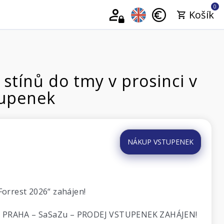
0
Košík
stínů do tmy v prosinci v
tupenek
NÁKUP VSTUPENEK
 Forrest 2026“ zahájen!
9:15, PRAHA – SaSaZu – PRODEJ VSTUPENEK ZAHÁJEN!