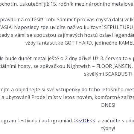
ochotín, uskuteční již 15. ročník mezinárodního metalov
pravdu na co těšit! Tobi Sammet pro vás chystá další 
ASIA! Naposledy zde uvidíte naživo kultovní SEPULTURU
ě tady s vámi se spoustou zajímavých hostů oslaví legend
vždy fantastické GOTTHARD, jedinečné KAMELO
zde bude dunět metal ještě o 2 dny dříve! Už 3. června t
ciálními hosty, se zpěvačkou Nightwish – FLOOR JANSEN
skvělými SCARDUST!
ejte a objednejte si své vstupenky do toho letošního met
 a ubytování! Prodej míst v letos novém, komfortně za
DNES!
ogram festivalu i autogramiád.
>>ZDE<<
a začněte s odpo
týdny!