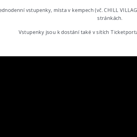
 jednodenní vstupenky, místa v kempech (vč. CHILL VILLAG
stránkách.
Vstupenky jsou k dostání také v sítích Ticketport