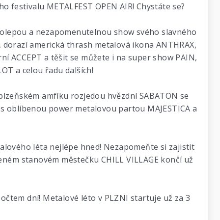
ého festivalu METALFEST OPEN AIR! Chystáte se?
velkolepou a nezapomenutelnou show svého slavného
, dorazí americká thrash metalová ikona ANTHRAX,
ární ACCEPT a těšit se můžete i na super show PAIN,
T a celou řadu dalších!
o v plzeňském amfíku rozjedou hvězdní SABATON se
, s oblíbenou power metalovou partou MAJESTICA a
alového léta nejlépe hned! Nezapomeňte si zajistit
řízeném stanovém městečku CHILL VILLAGE končí už
čtem dní! Metalové léto v PLZNI startuje už za 3