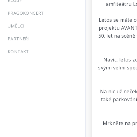
KLUBY
amfiteátru L
PRAGOKONCERT
Letos se máte o
UMĚLCI
projektu AVANT
50. let na scén
PARTNEŘI
KONTAKT
Navíc, letos 
svými velmi spe
Na nic už neček
také parkování
Mrkněte na pr