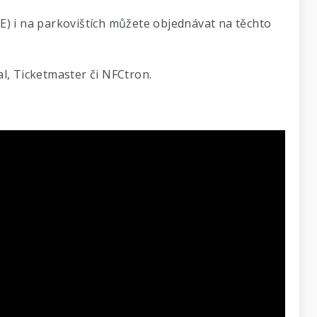
E) i na parkovištích můžete objednávat na těchto
al, Ticketmaster či NFCtron.