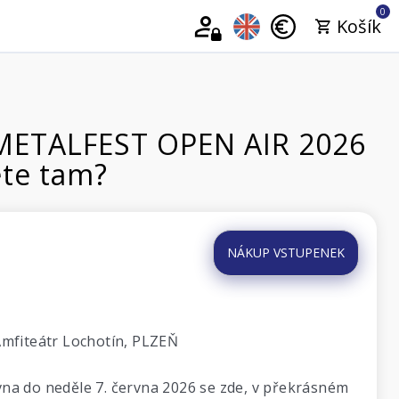
0
Košík
 METALFEST OPEN AIR 2026
ete tam?
NÁKUP VSTUPENEK
Amfiteátr Lochotín, PLZEŇ
rvna do neděle 7. června 2026 se zde, v překrásném