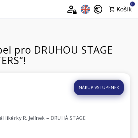
0
Košík
kapel pro DRUHOU STAGE
ERS“!
NÁKUP VSTUPENEK
ál likérky R. Jelínek – DRUHÁ STAGE