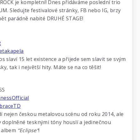
ROCK je kompletní! Dnes přidáváme poslední trio
 Sledujte festivalové stránky, FB nebo IG, brzy
pět parádně nabité DRUHÉ STAGE!
g
etakapela
 slaví 15 let existence a přijede sem slavit se svým
 tak i největší hity. Máte se na co těšit!
SS
nessOfficial
mbraceTD
 nejen českou metalovou scénu od roku 2014, ale
y doplněné tesknými tóny houslí a jedinečnou
ý albem
“Eclipse“
!