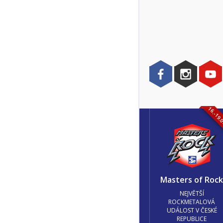
16.-19.
Masters of Roc
NEJVĚTŠÍ
ROCKMETALOVÁ
UDÁLOST V ČESKÉ
REPUBLICE