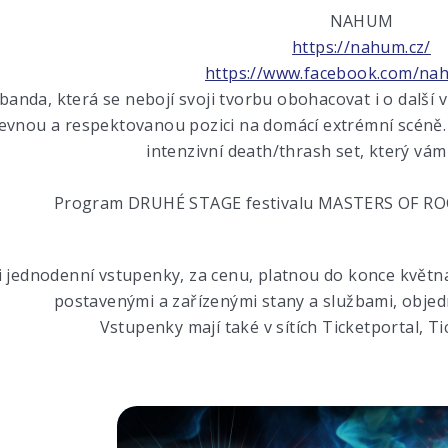
NAHUM
https://nahum.cz/
https://www.facebook.com/na
anda, která se nebojí svoji tvorbu obohacovat i o další vl
evnou a respektovanou pozici na domácí extrémní scéně
intenzivní death/thrash set, který vá
Program DRUHÉ STAGE festivalu MASTERS OF ROC
 i jednodenní vstupenky, za cenu, platnou do konce květn
postavenými a zařízenými stany a službami, objed
Vstupenky mají také v sítích Ticketportal, T