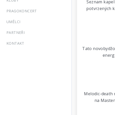
KLUBY
Seznam kapel 
potvrzených k
PRAGOKONCERT
UMĚLCI
PARTNEŘI
KONTAKT
Tato novobydžovs
energi
Melodic-death 
na Master