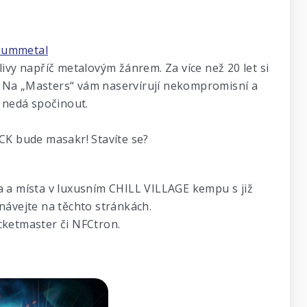
hummetal
ivy napříč metalovým žánrem. Za více než 20 let si
. Na „Masters“ vám naservírují nekompromisní a
m nedá spočinout.
K bude masakr! Stavíte se?
a a místa v luxusním CHILL VILLAGE kempu s již
návejte na těchto stránkách.
icketmaster či NFCtron.