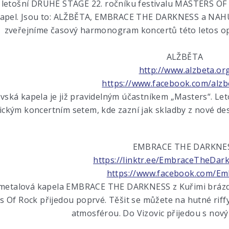
letošní DRUHÉ STAGE 22. ročníku festivalu MASTERS OF 
apel. Jsou to: ALŽBĚTA, EMBRACE THE DARKNESS a NAHUM.
zveřejníme časový harmonogram koncertů této letos o
ALŽBĚTA
http://www.alzbeta.or
https://www.facebook.com/alzb
ká kapela je již pravidelným účastníkem „Masters“. Letos
ckým koncertním setem, kde zazní jak skladby z nové desky,
EMBRACE THE DARKNE
https://linktr.ee/EmbraceTheDark
https://www.facebook.com/E
metalová kapela EMBRACE THE DARKNESS z Kuřimi brázdí
s Of Rock přijedou poprvé. Těšit se můžete na hutné riff
atmosférou. Do Vizovic přijedou s nov