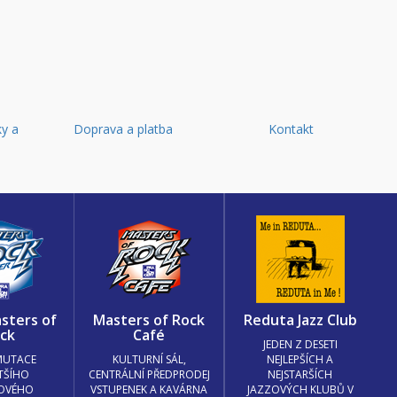
y a
Doprava a platba
Kontakt
d
sters of
Masters of Rock
Reduta Jazz Club
ck
Café
JEDEN Z DESETI
MUTACE
KULTURNÍ SÁL,
NEJLEPŠÍCH A
TŠÍHO
CENTRÁLNÍ PŘEDPRODEJ
NEJSTARŠÍCH
OVÉHO
VSTUPENEK A KAVÁRNA
JAZZOVÝCH KLUBŮ V