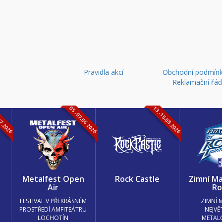
Pravidla akcí
Obchodní podmínk
Reklamační řá
07.2026
05.-07.06.2026
13.-15.08.2026
k
Metalfest Open
Rock Castle
Zimní Ma
Air
Ro
FESTIVAL V PŘEKRÁSNÉM
ZIMNÍ 
PROSTŘEDÍ AMFITEÁTRU
NEJVĚ
LOCHOTÍN
METAL