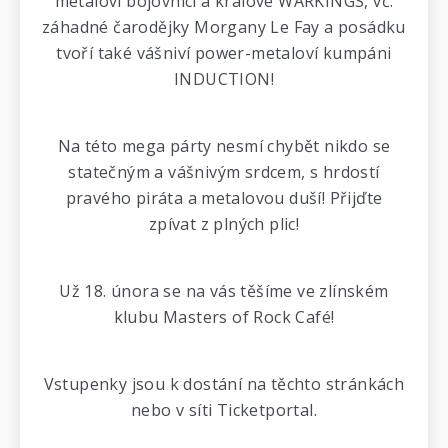
metaloví bojovníci a králové WARKINGS, vč.
záhadné čarodějky Morgany Le Fay a posádku
tvoří také vášniví power-metaloví kumpáni
INDUCTION!
Na této mega párty nesmí chybět nikdo se
statečným a vášnivým srdcem, s hrdostí
pravého piráta a metalovou duší! Přijďte
zpívat z plných plic!
Už 18. února se na vás těšíme ve zlínském
klubu Masters of Rock Café!
Vstupenky jsou k dostání na těchto stránkách
nebo v síti Ticketportal.