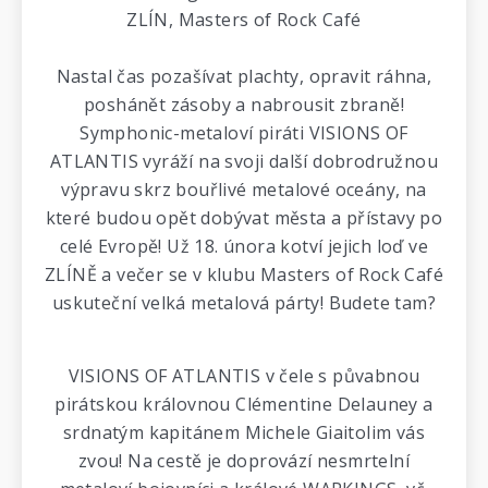
ZLÍN, Masters of Rock Café
Nastal čas pozašívat plachty, opravit ráhna,
poshánět zásoby a nabrousit zbraně!
Symphonic-metaloví piráti VISIONS OF
ATLANTIS vyráží na svoji další dobrodružnou
výpravu skrz bouřlivé metalové oceány, na
které budou opět dobývat města a přístavy po
celé Evropě! Už 18. února kotví jejich loď ve
ZLÍNĚ a večer se v klubu Masters of Rock Café
uskuteční velká metalová párty! Budete tam?
VISIONS OF ATLANTIS v čele s půvabnou
pirátskou královnou Clémentine Delauney a
srdnatým kapitánem Michele Giaitolim vás
zvou! Na cestě je doprovází nesmrtelní