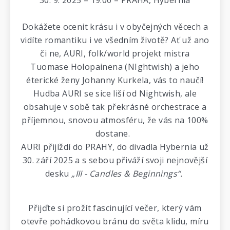
30. 9. 2025 – 19:00 – PRAHA, Hybernia
Dokážete ocenit krásu i v obyčejných věcech a
vidíte romantiku i ve všedním životě? Ať už ano
či ne, AURI, folk/world projekt mistra
Tuomase Holopainena (NIghtwish) a jeho
éterické ženy Johanny Kurkela, vás to naučí!
Hudba AURI se sice liší od Nightwish, ale
obsahuje v sobě tak překrásné orchestrace a
příjemnou, snovou atmosféru, že vás na 100%
dostane.
AURI přijíždí do PRAHY, do divadla Hybernia už
30. září 2025 a s sebou přiváží svoji nejnovější
desku
„III - Candles & Beginnings“.
Přijďte si prožít fascinující večer, který vám
otevře pohádkovou bránu do světa klidu, míru