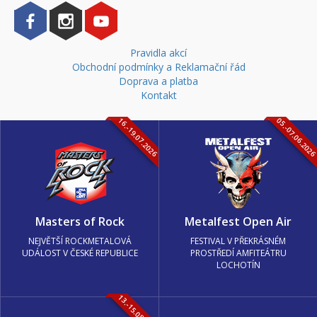
Pravidla akcí
Obchodní podmínky a Reklamační řád
Doprava a platba
Kontakt
16.-19.07.2026
05.-07.06.202
Masters of Rock
Metalfest Open Air
NEJVĚTŠÍ ROCKMETALOVÁ
FESTIVAL V PŘEKRÁSNÉM
UDÁLOST V ČESKÉ REPUBLICE
PROSTŘEDÍ AMFITEÁTRU
LOCHOTÍN
13.-15.08.2026