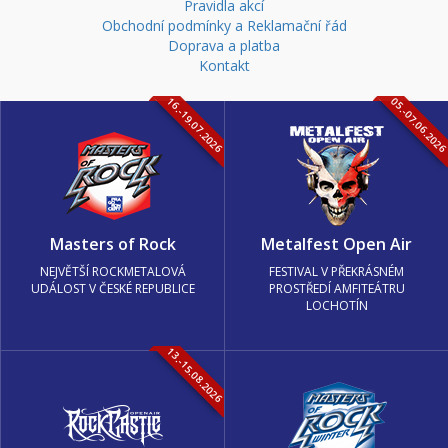
Pravidla akcí
Obchodní podmínky a Reklamační řád
Doprava a platba
Kontakt
16.-19.07.2026
05.-07.06.202
Masters of Rock
Metalfest Open Air
NEJVĚTŠÍ ROCKMETALOVÁ
FESTIVAL V PŘEKRÁSNÉM
UDÁLOST V ČESKÉ REPUBLICE
PROSTŘEDÍ AMFITEÁTRU
LOCHOTÍN
13.-15.08.2026