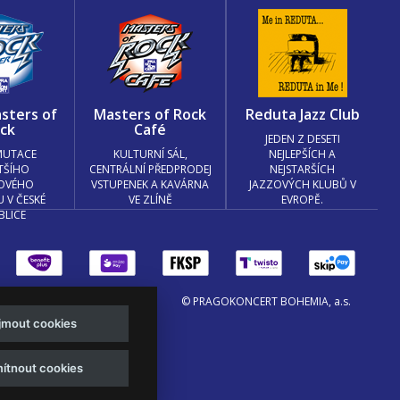
sters of
Masters of Rock
Reduta Jazz Club
ck
Café
JEDEN Z DESETI
MUTACE
KULTURNÍ SÁL,
NEJLEPŠÍCH A
TŠÍHO
CENTRÁLNÍ PŘEDPRODEJ
NEJSTARŠÍCH
OVÉHO
VSTUPENEK A KAVÁRNA
JAZZOVÝCH KLUBŮ V
U V ČESKÉ
VE ZLÍNĚ
EVROPĚ.
BLICE
© PRAGOKONCERT BOHEMIA, a.s.
ijmout cookies
.o. a
Viktor Eyermann
ítnout cookies