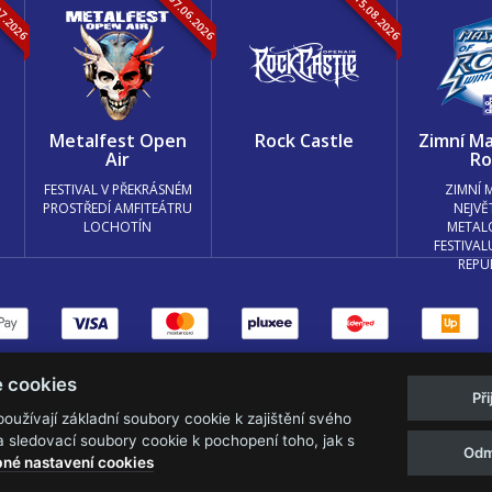
07.2026
05.-07.06.2026
13.-15.08.2026
k
Metalfest Open
Rock Castle
Zimní Ma
Air
Ro
FESTIVAL V PŘEKRÁSNÉM
ZIMNÍ 
PROSTŘEDÍ AMFITEÁTRU
NEJVĚ
LOCHOTÍN
METAL
FESTIVAL
REPU
měnit nastavení cookies.
e cookies
Př
Web s
k metalu vytvořila creatia.tech s.r
užívají základní soubory cookie k zajištění svého
 sledovací soubory cookie k pochopení toho, jak s
Odm
né nastavení cookies