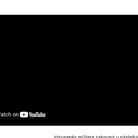
Vstupenky můžete zakoupit u následují