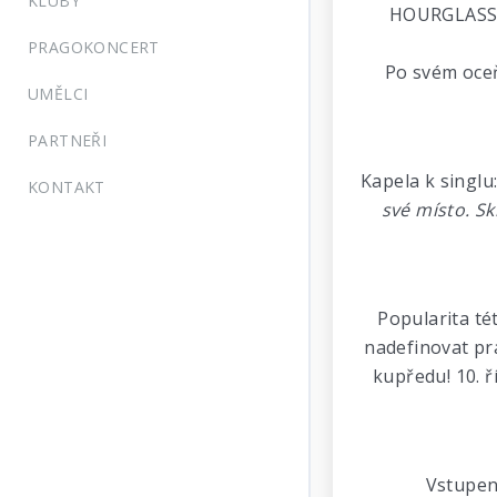
KLUBY
HOURGLASS 
PRAGOKONCERT
Po svém oce
UMĚLCI
PARTNEŘI
Kapela k singlu
KONTAKT
své místo. Sk
Popularita t
nadefinovat pr
kupředu! 10. ř
Vstupenk