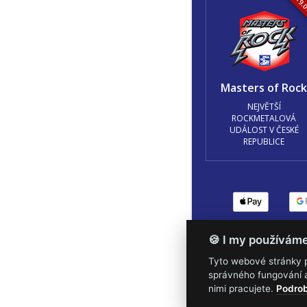
16.-19.
Masters of Roc
NEJVĚTŠÍ
ROCKMETALOVÁ
UDÁLOST V ČESKÉ
REPUBLICE
Podmínky užití
🍪 Z
🍪 I my používám
Tyto webové stránky po
správného fungování a
nimi pracujete.
Podrob