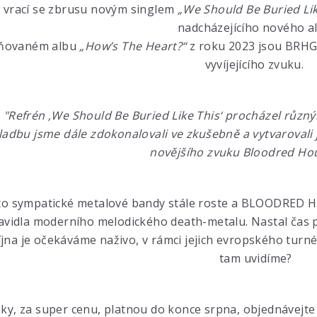
vrací se zbrusu novým singlem
„We Should Be Buried Lik
nadcházejícího nového al
ňovaném albu
„How’s The Heart?“
z roku 2023 jsou BRHG 
vyvíjejícího zvuku.
:
"Refrén ‚We Should Be Buried Like This‘ procházel různ
ladbu jsme dále zdokonalovali ve zkušebně a vytvarovali j
novějšího zvuku Bloodred Hou
éto sympatické metalové bandy stále roste a BLOODRED 
avidla moderního melodického death-metalu. Nastal čas
íjna je očekáváme naživo, v rámci jejich evropského turn
tam uvidíme?
y, za super cenu, platnou do konce srpna, objednávejte n