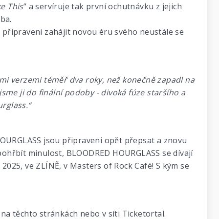
e This
“ a servíruje tak první ochutnávku z jejich
ba.
připraveni zahájit novou éru svého neustále se
ými verzemi téměř dva roky, než konečně zapadl na
sme ji do finální podoby - divoká fúze staršího a
rglass.“
HOURGLASS jsou připraveni opět přepsat a znovu
 pohřbít minulost, BLOODRED HOURGLASS se dívají
é 2025, ve ZLÍNĚ, v Masters of Rock Café! S kým se
a těchto stránkách nebo v síti Ticketortal.