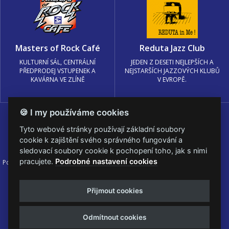
Masters of Rock Café
Reduta Jazz Club
KULTURNÍ SÁL, CENTRÁLNÍ
JEDEN Z DESETI NEJLEPŠÍCH A
PŘEDPRODEJ VSTUPENEK A
NEJSTARŠÍCH JAZZOVÝCH KLUBŮ
KAVÁRNA VE ZLÍNĚ
V EVROPĚ.
🍪 I my používáme cookies
Tyto webové stránky používají základní soubory
cookie k zajištění svého správného fungování a
sledovací soubory cookie k pochopení toho, jak s nimi
pracujete.
Podrobné nastavení cookies
Podmínky užití
🍪 Změnit nastavení cookies.
© PRAGOKONCERT BOHEMIA, a.s.
Přijmout cookies
Web s
k metalu vytvořila creatia.tech s.r.o. a
Viktor Eyermann
Odmítnout cookies