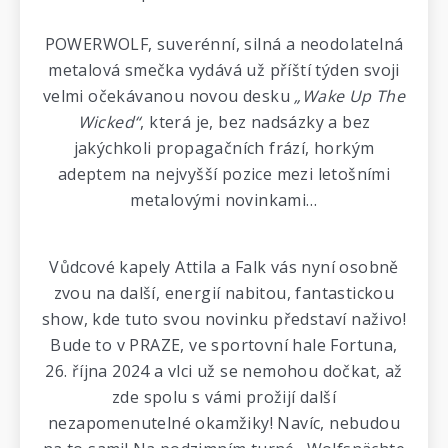
POWERWOLF, suverénní, silná a neodolatelná
metalová smečka vydává už příští týden svoji
velmi očekávanou novou desku
„Wake Up The
Wicked“
, která je, bez nadsázky a bez
jakýchkoli propagačních frází, horkým
adeptem na nejvyšší pozice mezi letošními
metalovými novinkami…
Vůdcové kapely Attila a Falk vás nyní osobně
zvou na další, energií nabitou, fantastickou
show, kde tuto svou novinku představí naživo!
Bude to v PRAZE, ve sportovní hale Fortuna,
26. října 2024 a vlci už se nemohou dočkat, až
zde spolu s vámi prožijí další
nezapomenutelné okamžiky! Navíc, nebudou