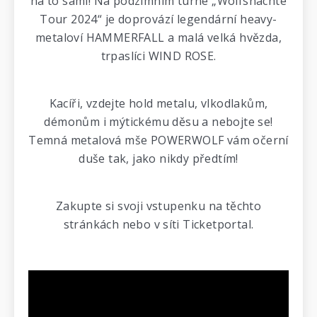
na to sami! Na podzimním turné „Wolfsnächte
Tour 2024“ je doprovází legendární heavy-
metaloví HAMMERFALL a malá velká hvězda,
trpaslíci WIND ROSE.
Kacíři, vzdejte hold metalu, vlkodlakům,
démonům i mýtickému děsu a nebojte se!
Temná metalová mše POWERWOLF vám očerní
duše tak, jako nikdy předtím!
Zakupte si svoji vstupenku na těchto
stránkách nebo v síti Ticketportal.