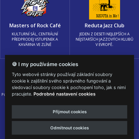
Masters of Rock Café
Reduta Jazz Club
KULTURNÍ SÁL, CENTRÁLNÍ
JEDEN Z DESETI NEJLEPŠÍCH A
PŘEDPRODEJ VSTUPENEK A
NEJSTARŠÍCH JAZZOVÝCH KLUBŮ
KAVÁRNA VE ZLÍNĚ
V EVROPĚ.
🍪 I my používáme cookies
Tyto webové stránky používají základní soubory
cookie k zajištění svého správného fungování a
sledovací soubory cookie k pochopení toho, jak s nimi
pracujete.
Podrobné nastavení cookies
Podmínky užití
🍪 Změnit nastavení cookies.
© PRAGOKONCERT BOHEMIA, a.s.
Přijmout cookies
Web s
k metalu vytvořila creatia.tech s.r.o. a
Viktor Eyermann
Odmítnout cookies