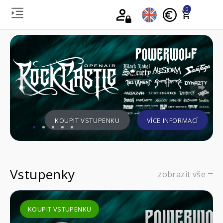
0
Previous
Nex
KOUPIT VSTUPENKU
VÍCE INFORMACÍ
Vstupenky
zobrazit vše
KOUPIT VSTUPENKU