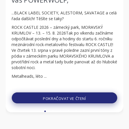
...BLACK LABEL SOCIETY, ALESTORM, SAVATAGE a celá
řada dalších! Těšíte se taky?
ROCK CASTLE 2026 – zámecký park, MORAVSKÝ
KRUMLOV – 13. – 15. 8. 2026Tak po víkendu začínáme
odpočítávat poslední dny a hodiny do startu 6. ročníku
mezinárodní rock-metalového festivalu ROCK CASTLE!
Ve čtvrtek 13. srpna v pravé poledne zazní první tóny z
pódia v zámeckém parku MORAVSKÉHO KRUMLOVA a
prvotřídní rock a metal tady bude panovat až do hluboké
sobotní noci.
Metalheads, léto ...
POKRAČOVAT VE ČTENÍ