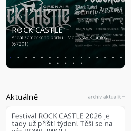
13.-15.08.2026
12:00
ROCK CASTLE
Areál zámeckého parku - Moravský Krumlov
(67201)
Aktuálně
archiv aktualit
Festival ROCK CASTLE 2026 je
tady už příští týden! Těší se na
vás POWERWOLF,