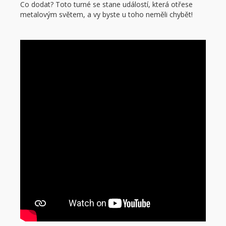
Co dodat? Toto turné se stane událostí, která otřese
metalovým světem, a vy byste u toho neměli chybět!