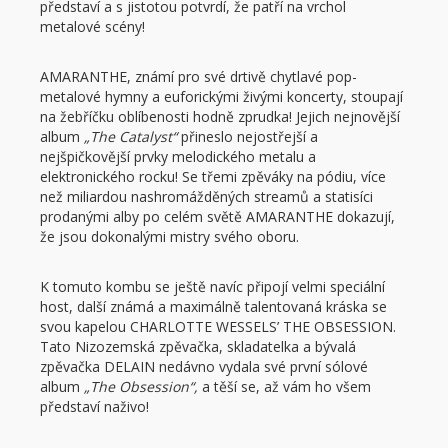
představí a s jistotou potvrdí, že patří na vrchol
metalové scény!
AMARANTHE, známí pro své drtivě chytlavé pop-
metalové hymny a euforickými živými koncerty, stoupají
na žebříčku oblíbenosti hodně zprudka! Jejich nejnovější
album
„The Catalyst“
přineslo nejostřejší a
nejšpičkovější prvky melodického metalu a
elektronického rocku! Se třemi zpěváky na pódiu, více
než miliardou nashromážděných streamů a statisíci
prodanými alby po celém světě AMARANTHE dokazují,
že jsou dokonalými mistry svého oboru.
K tomuto kombu se ještě navíc připojí velmi speciální
host, další známá a maximálně talentovaná kráska se
svou kapelou CHARLOTTE WESSELS’ THE OBSESSION.
Tato Nizozemská zpěvačka, skladatelka a bývalá
zpěvačka DELAIN nedávno vydala své první sólové
album
„The Obsession“,
a těší se, až vám ho všem
představí naživo!