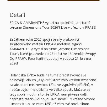
Detail
EPICA & AMARANTHE vyrazí na společné jarní turné
„Arcane Dimensions Tour 2026“! Live v březnu v PRAZE!
Začátkem roku 2026 spojí své síly průkopníci
symfonického metalu EPICA a metaloví giganti
AMARANTHE a vyrazí na turné „Arcane Dimensions
Tour“, které je zavede do 26 měst ve 13. zemích Evropy!
Do PRAHY, Fóra Karlín, doputují v sobotu 21. března
2026!
Holandská EPICA bude na turné představovat své
nejnovější album
„Aspiral“
, které bylo kritikou označeno
za absolutní mistrovskou třídu ve vyprávění příběhů, v
nadčasových melodiích a ve velkoleposti. Můžete se
tedy spolehnout na to, že EPICA vám přiveze další
naprosto fascinující novou live show! Překrásná Simone
Simons & Co. se velmi těší, až vám své nové album