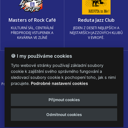
Masters of Rock Café
Reduta Jazz Club
KULTURNÍ SÁL, CENTRÁLNÍ
JEDEN Z DESETI NEJLEPŠÍCH A
PŘEDPRODEJ VSTUPENEK A
NEJSTARŠÍCH JAZZOVÝCH KLUBŮ
KAVÁRNA VE ZLÍNĚ
V EVROPĚ.
🍪 I my používáme cookies
Tyto webové stránky používají základní soubory
cookie k zajištění svého správného fungování a
sledovací soubory cookie k pochopení toho, jak s nimi
pracujete.
Podrobné nastavení cookies
Podmínky užití
🍪 Změnit nastavení cookies.
© PRAGOKONCERT BOHEMIA, a.s.
Přijmout cookies
Web s
k metalu vytvořila creatia.tech s.r.o. a
Viktor Eyermann
Odmítnout cookies