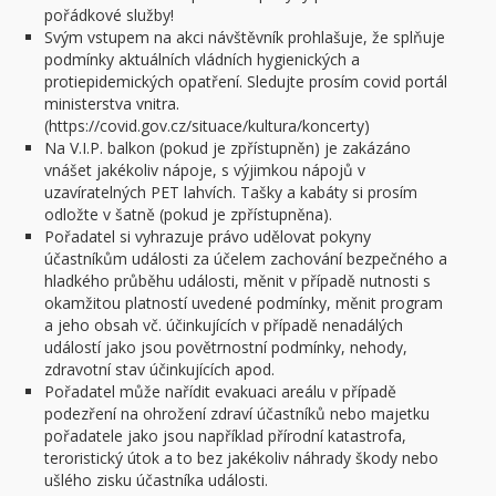
pořádkové služby!
Svým vstupem na akci návštěvník prohlašuje, že splňuje
podmínky aktuálních vládních hygienických a
protiepidemických opatření. Sledujte prosím covid portál
ministerstva vnitra.
(https://covid.gov.cz/situace/kultura/koncerty)
Na V.I.P. balkon (pokud je zpřístupněn) je zakázáno
vnášet jakékoliv nápoje, s výjimkou nápojů v
uzavíratelných PET lahvích. Tašky a kabáty si prosím
odložte v šatně (pokud je zpřístupněna).
Pořadatel si vyhrazuje právo udělovat pokyny
účastníkům události za účelem zachování bezpečného a
hladkého průběhu události, měnit v případě nutnosti s
okamžitou platností uvedené podmínky, měnit program
a jeho obsah vč. účinkujících v případě nenadálých
událostí jako jsou povětrnostní podmínky, nehody,
zdravotní stav účinkujících apod.
Pořadatel může nařídit evakuaci areálu v případě
podezření na ohrožení zdraví účastníků nebo majetku
pořadatele jako jsou například přírodní katastrofa,
teroristický útok a to bez jakékoliv náhrady škody nebo
ušlého zisku účastníka události.