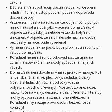
zákona!
Děti starší tří let potřebují vlastní vstupenku. Osobám
mladším 15 let je vstup povolen pouze v doprovodu
dospělé osoby.
Vstupenka = páska na ruku, se kterou je možný pohyb i
mimo halu/sál a slouží jako vrácenka do haly/sálu. V
případě ztráty pásky již nebude vstup do haly/sálu
umožněn. V případě, že se v hale/sále nachází osoba
bez pásky na ruce, bude vyvedena!
Výměna vstupenek za pásky bude probíhat u security při
vstupu do haly/sálu.
Pořadatel nenese žádnou odpovědnost za újmu na
zdraví návštěvníků ani za škody způsobené na jejich
věcech.
Do haly/sálu není dovoleno vnášet jakékoliv nápoje, PET
láhve, skleněné láhve, plechovky, sedátka, židličky
(včetně skládacích), různé podložky včetně
polystyrenových či dřevěných "kostek", zbraně, nože,
nůžky, tyče na vlajky, deštníky a další předměty, které by
mohly být pořadatelem označeny za nebezpečné.
Pořadatel si vyhrazuje právo osobní bezpečnostní
kontroly!