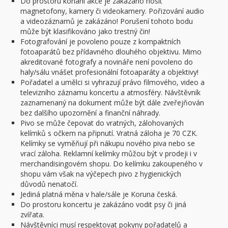
Do prostoru konání akce je zakázáno nosit
magnetofony, kamery či videokamery. Pořizování audio
a videozáznamů je zakázáno! Porušení tohoto bodu
může být klasifikováno jako trestný čin!
Fotografování je povoleno pouze z kompaktních
fotoaparátů bez přídavného dlouhého objektivu. Mimo
akreditované fotografy a novináře není povoleno do
haly/sálu vnášet profesionální fotoaparáty a objektivy!
Pořadatel a umělci si vyhrazují právo filmového, video a
televizního záznamu koncertu a atmosféry. Návštěvník
zaznamenaný na dokument může být dále zveřejňován
bez dalšího upozornění a finanční náhrady.
Pivo se může čepovat do vratných, zálohovaných
kelímků s očkem na připnutí. Vratná záloha je 70 CZK.
Kelímky se vyměňují při nákupu nového piva nebo se
vrací záloha. Reklamní kelímky můžou být v prodeji i v
merchandisingovém shopu. Do kelímku zakoupeného v
shopu vám však na výčepech pivo z hygienických
důvodů nenatočí.
Jediná platná měna v hale/sále je Koruna česká.
Do prostoru koncertu je zakázáno vodit psy či jiná
zvířata.
Návštěvníci musí respektovat pokyny pořadatelů a