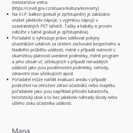
ministerstva vnitra.
(https://covid.gov.cz/situace/kultura/koncerty)
Na V.I.P. balkon (pokud je zpřístupněn) je zakázáno
vnášet jakékoliv nápoje, s výjimkou nápojů v
uzavíratelných PET lahvích. Tašky a kabáty si prosím
odložte v šatně (pokud je zpřístupněna).
Pořadatel si vyhrazuje právo udělovat pokyny
účastníkům události za účelem zachování bezpečného a
hladkého průběhu události, měnit v případě nutnosti s
okamžitou platností uvedené podmínky, měnit program
a jeho obsah vč. účinkujících v případě nenadálých
událostí jako jsou povětrnostní podmínky, nehody,
zdravotní stav účinkujících apod.
Pořadatel může nařídit evakuaci areálu v případě
podezření na ohrožení zdraví účastníků nebo majetku
pořadatele jako jsou například přírodní katastrofa,
teroristický útok a to bez jakékoliv náhrady škody nebo
ušlého zisku účastníka události.
Mapa