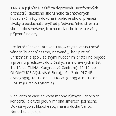
TARJA a její písně, ať už za doprovodu symfonických
orchestrů, dětského sboru nebo talentovaných
hudebníků, vždy v dokonalé pódiové show, přenáší
diváky a posluchače pryč od předvánočního stresu a
shonu, do vznešené, trochu melancholické, ale vždy
příjemné nálady.
Pro letošní advent pro vás TARJA chystá zbrusu nové
vánoční hudební pásmo, nazvané „The Spirit of
Christmas“ a spolu se svými hudebními přáteli ho přijede
v prosinci představit do 5 českých a moravských měst!
14. 12. do ZLÍNA (Kongresové Centrum), 15. 12. do
OLOMOUCE (Výstaviště Flora), 16. 12. do PLZNĚ
(Synagoga), 18. 12. do OSTRAVY (Gong) a 19. 12. do
PRAHY (Divadlo Hybernia).
V adventním čase se koná mnoho různých vánočních
koncertů, ale tyto jsou v mnoha směrech jedinečné.
Dokáží vyvolat hluboké rozjímání o duchu Vánoc!
Nenechte si je ujít!