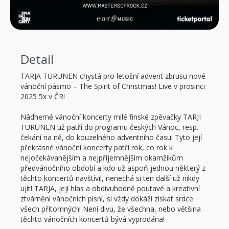
Detail
TARJA TURUNEN chystá pro letošní advent zbrusu nové
vánoční pásmo – The Spirit of Christmas! Live v prosinci
2025 5x v ČR!
Nádherné vánoční koncerty milé finské zpěvačky TARJI
TURUNEN už patří do programu českých Vánoc, resp.
čekání na ně, do kouzelného adventního času! Tyto její
překrásné vánoční koncerty patří rok, co rok k
nejočekávanějším a nejpříjemnějším okamžikům
předvánočního období a kdo už aspoň jednou některý z
těchto koncertů navštívil, nenechá si ten další už nikdy
ujít! TARJA, její hlas a obdivuhodně poutavé a kreativní
ztvárnění vánočních písní, si vždy dokáží získat srdce
všech přítomných! Není divu, že všechna, nebo většina
těchto vánočních koncertů bývá vyprodána!