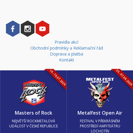
Pravidla akcí
Obchodní podmínky a Reklamační řád
Doprava a platba
Kontakt
16.-19.07.2026
05.-07.06.202
Masters of Rock
Metalfest Open Air
NEJVĚTŠÍ ROCKMETALOVÁ
FESTIVAL V PŘEKRÁSNÉM
UDÁLOST V ČESKÉ REPUBLICE
PROSTŘEDÍ AMFITEÁTRU
LOCHOTÍN