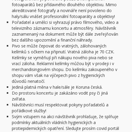
fotoaparátů bez přídavného dlouhého objektivu. Mimo
akreditované fotografy a novináře není povoleno do
haly/sálu vnášet profesionální fotoaparáty a objektivy!
Pořadatel a umělci si vyhrazují právo filmového, video a
televizního záznamu koncertu a atmosféry. Návštěvník
zaznamenaný na dokument může být dále zveřejňován
bez dalšího upozornění a finanční náhrady.
Pivo se může čepovat do vratných, zálohovaných
kelímků s očkem na připnutí. Vratná záloha je 70 CZK.
Kelímky se vyměňují při nákupu nového piva nebo se
vrací záloha. Reklamní kelímky můžou být v prodeji i v
merchandisingovém shopu. Do kelímku zakoupeného v
shopu vám však na výčepech pivo z hygienických
důvodů nenatočí.
Jediná platná měna v hale/sále je Koruna česká.
Do prostoru koncertu je zakázáno vodit psy či jiná
zvířata.
Návštěvníci musí respektovat pokyny pořadatelů a
pořádkové služby!
Svým vstupem na akci návštěvník prohlašuje, že splňuje
podmínky aktuálních vládních hygienických a
protiepidemických opatření. Sledujte prosím covid portál