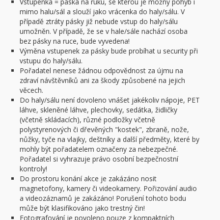
Vstupenka = páska na ruku, se kterou je možný pohyb i
mimo halu/sál a slouží jako vrácenka do haly/sálu. V
případě ztráty pásky již nebude vstup do haly/sálu
umožněn. V případě, že se v hale/sále nachází osoba
bez pásky na ruce, bude vyvedena!
Výměna vstupenek za pásky bude probíhat u security při
vstupu do haly/sálu.
Pořadatel nenese žádnou odpovědnost za újmu na
zdraví návštěvníků ani za škody způsobené na jejich
věcech.
Do haly/sálu není dovoleno vnášet jakékoliv nápoje, PET
láhve, skleněné láhve, plechovky, sedátka, židličky
(včetně skládacích), různé podložky včetně
polystyrenových či dřevěných "kostek", zbraně, nože,
nůžky, tyče na vlajky, deštníky a další předměty, které by
mohly být pořadatelem označeny za nebezpečné.
Pořadatel si vyhrazuje právo osobní bezpečnostní
kontroly!
Do prostoru konání akce je zakázáno nosit
magnetofony, kamery či videokamery. Pořizování audio
a videozáznamů je zakázáno! Porušení tohoto bodu
může být klasifikováno jako trestný čin!
Fotografování je povoleno pouze z kompaktních