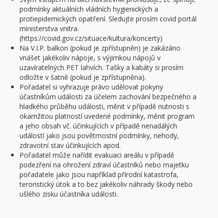
podmínky aktuálních vládních hygienických a
protiepidemických opatření. Sledujte prosím covid portál
ministerstva vnitra.
(https://covid.gov.cz/situace/kultura/koncerty)
Na V.I.P. balkon (pokud je zpřístupněn) je zakázáno
vnášet jakékoliv nápoje, s výjimkou nápojů v
uzavíratelných PET lahvích. Tašky a kabáty si prosím
odložte v šatně (pokud je zpřístupněna).
Pořadatel si vyhrazuje právo udělovat pokyny
účastníkům události za účelem zachování bezpečného a
hladkého průběhu události, měnit v případě nutnosti s
okamžitou platností uvedené podmínky, měnit program
a jeho obsah vč. účinkujících v případě nenadálých
událostí jako jsou povětrnostní podmínky, nehody,
zdravotní stav účinkujících apod.
Pořadatel může nařídit evakuaci areálu v případě
podezření na ohrožení zdraví účastníků nebo majetku
pořadatele jako jsou například přírodní katastrofa,
teroristický útok a to bez jakékoliv náhrady škody nebo
ušlého zisku účastníka události.