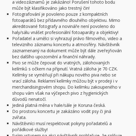
a videozáznamů je zakázáno! Porušení tohoto bodu
může být klasifikováno jako trestný čin!
Fotografování je povoleno pouze z kompaktních
fotoaparátů bez přídavného dlouhého objektivu. Mimo
akreditované fotografy a novináře není povoleno do
haly/sálu vnášet profesionální fotoaparáty a objektivy!
Pořadatel a umělci si vyhrazují právo filmového, video a
televizního záznamu koncertu a atmosféry. Návštěvník
zaznamenaný na dokument může být dále zveřejňován
bez dalšího upozornění a finanční náhrady.
Pivo se může čepovat do vratných, zálohovaných
kelímků s očkem na připnutí. Vratná záloha je 70 CZK.
Kelímky se vyměňují při nákupu nového piva nebo se
vrací záloha. Reklamní kelímky můžou být v prodeji i v
merchandisingovém shopu. Do kelímku zakoupeného v
shopu vám však na výčepech pivo z hygienických
důvodů nenatočí.
Jediná platná měna v hale/sále je Koruna česká.
Do prostoru koncertu je zakázáno vodit psy či jiná
zvířata.
Návštěvníci musí respektovat pokyny pořadatelů a
pořádkové služby!
Svým vstupem na akci návštěvník prohlašuje, že splňuje