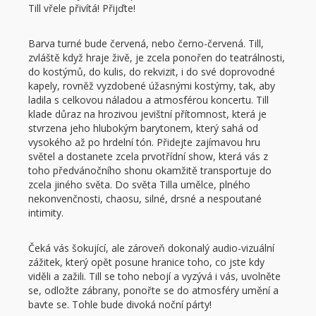
Till vřele přivítá! Přijďte!
Barva turné bude červená, nebo černo-červená. Till,
zvláště když hraje živě, je zcela ponořen do teatrálnosti,
do kostýmů, do kulis, do rekvizit, i do své doprovodné
kapely, rovněž vyzdobené úžasnými kostýmy, tak, aby
ladila s celkovou náladou a atmosférou koncertu. Till
klade důraz na hrozivou jevištní přítomnost, která je
stvrzena jeho hlubokým barytonem, který sahá od
vysokého až po hrdelní tón. Přidejte zajímavou hru
světel a dostanete zcela prvotřídní show, která vás z
toho předvánočního shonu okamžitě transportuje do
zcela jiného světa. Do světa Tilla umělce, plného
nekonvenčnosti, chaosu, silné, drsné a nespoutané
intimity.
Čeká vás šokující, ale zároveň dokonalý audio-vizuální
zážitek, který opět posune hranice toho, co jste kdy
viděli a zažili. Till se toho nebojí a vyzývá i vás, uvolněte
se, odložte zábrany, ponořte se do atmosféry umění a
bavte se. Tohle bude divoká noční párty!