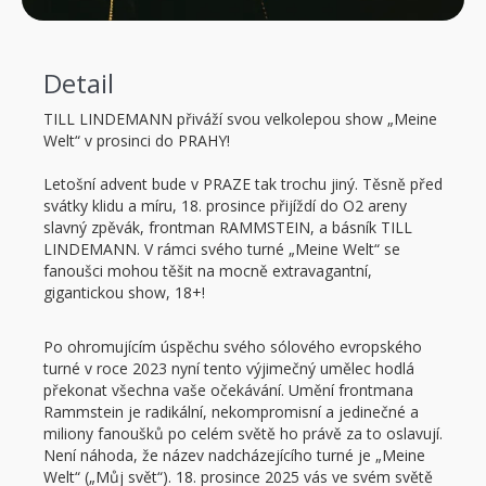
Detail
TILL LINDEMANN přiváží svou velkolepou show „Meine
Welt“ v prosinci do PRAHY!
Letošní advent bude v PRAZE tak trochu jiný. Těsně před
svátky klidu a míru, 18. prosince přijíždí do O2 areny
slavný zpěvák, frontman RAMMSTEIN, a básník TILL
LINDEMANN. V rámci svého turné „Meine Welt“ se
fanoušci mohou těšit na mocně extravagantní,
gigantickou show, 18+!
Po ohromujícím úspěchu svého sólového evropského
turné v roce 2023 nyní tento výjimečný umělec hodlá
překonat všechna vaše očekávání. Umění frontmana
Rammstein je radikální, nekompromisní a jedinečné a
miliony fanoušků po celém světě ho právě za to oslavují.
Není náhoda, že název nadcházejícího turné je „Meine
Welt“ („Můj svět“). 18. prosince 2025 vás ve svém světě