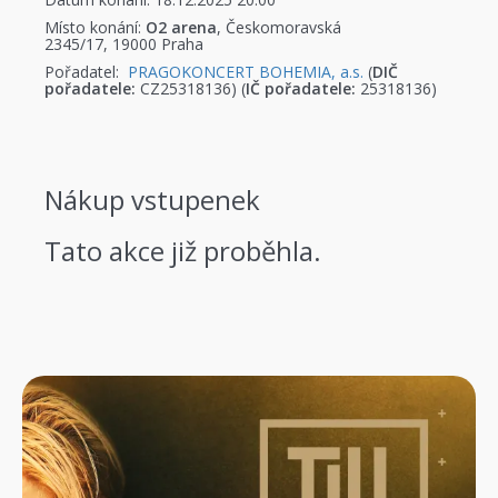
Místo konání:
O2 arena
, Českomoravská
2345/17, 19000 Praha
Pořadatel:
PRAGOKONCERT BOHEMIA, a.s.
(
DIČ
pořadatele:
CZ25318136) (
IČ pořadatele:
25318136)
Nákup vstupenek
Tato akce již proběhla.