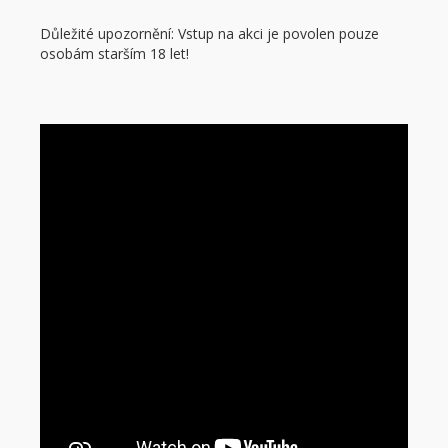
Důležité upozornění: Vstup na akci je povolen pouze
osobám starším 18 let!