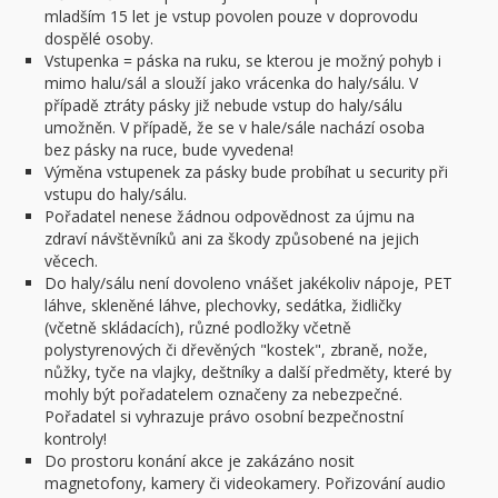
mladším 15 let je vstup povolen pouze v doprovodu
dospělé osoby.
Vstupenka = páska na ruku, se kterou je možný pohyb i
mimo halu/sál a slouží jako vrácenka do haly/sálu. V
případě ztráty pásky již nebude vstup do haly/sálu
umožněn. V případě, že se v hale/sále nachází osoba
bez pásky na ruce, bude vyvedena!
Výměna vstupenek za pásky bude probíhat u security při
vstupu do haly/sálu.
Pořadatel nenese žádnou odpovědnost za újmu na
zdraví návštěvníků ani za škody způsobené na jejich
věcech.
Do haly/sálu není dovoleno vnášet jakékoliv nápoje, PET
láhve, skleněné láhve, plechovky, sedátka, židličky
(včetně skládacích), různé podložky včetně
polystyrenových či dřevěných "kostek", zbraně, nože,
nůžky, tyče na vlajky, deštníky a další předměty, které by
mohly být pořadatelem označeny za nebezpečné.
Pořadatel si vyhrazuje právo osobní bezpečnostní
kontroly!
Do prostoru konání akce je zakázáno nosit
magnetofony, kamery či videokamery. Pořizování audio