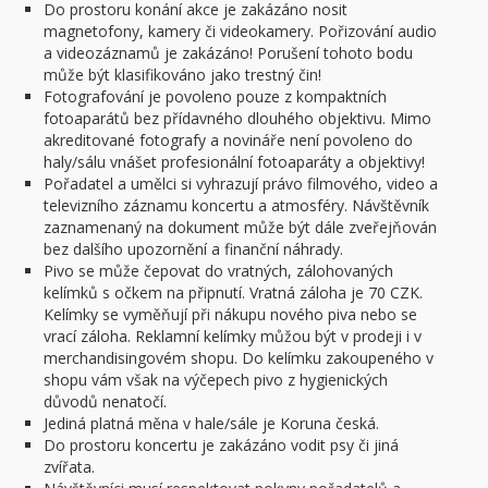
Do prostoru konání akce je zakázáno nosit
magnetofony, kamery či videokamery. Pořizování audio
a videozáznamů je zakázáno! Porušení tohoto bodu
může být klasifikováno jako trestný čin!
Fotografování je povoleno pouze z kompaktních
fotoaparátů bez přídavného dlouhého objektivu. Mimo
akreditované fotografy a novináře není povoleno do
haly/sálu vnášet profesionální fotoaparáty a objektivy!
Pořadatel a umělci si vyhrazují právo filmového, video a
televizního záznamu koncertu a atmosféry. Návštěvník
zaznamenaný na dokument může být dále zveřejňován
bez dalšího upozornění a finanční náhrady.
Pivo se může čepovat do vratných, zálohovaných
kelímků s očkem na připnutí. Vratná záloha je 70 CZK.
Kelímky se vyměňují při nákupu nového piva nebo se
vrací záloha. Reklamní kelímky můžou být v prodeji i v
merchandisingovém shopu. Do kelímku zakoupeného v
shopu vám však na výčepech pivo z hygienických
důvodů nenatočí.
Jediná platná měna v hale/sále je Koruna česká.
Do prostoru koncertu je zakázáno vodit psy či jiná
zvířata.