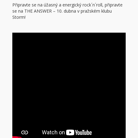
Připravte se na úžasný a energický rock´n´roll, připravte
se na THE ANSWER – 10. dubna v pražském klubu
Storm!