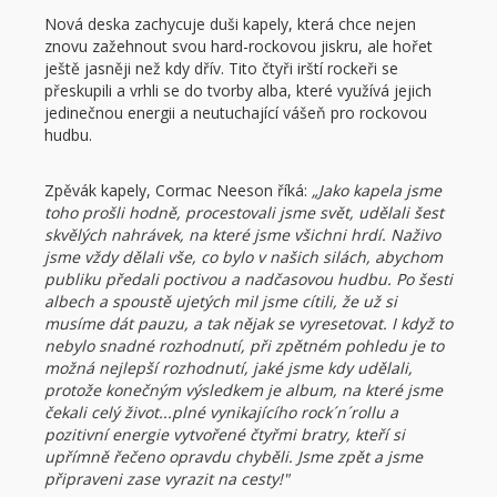
Nová deska zachycuje duši kapely, která chce nejen
znovu zažehnout svou hard-rockovou jiskru, ale hořet
ještě jasněji než kdy dřív. Tito čtyři irští rockeři se
přeskupili a vrhli se do tvorby alba, které využívá jejich
jedinečnou energii a neutuchající vášeň pro rockovou
hudbu.
Zpěvák kapely, Cormac Neeson říká:
„Jako kapela jsme
toho prošli hodně, procestovali jsme svět, udělali šest
skvělých nahrávek, na které jsme všichni hrdí. Naživo
jsme vždy dělali vše, co bylo v našich silách, abychom
publiku předali poctivou a nadčasovou hudbu. Po šesti
albech a spoustě ujetých mil jsme cítili, že už si
musíme dát pauzu, a tak nějak se vyresetovat. I když to
nebylo snadné rozhodnutí, při zpětném pohledu je to
možná nejlepší rozhodnutí, jaké jsme kdy udělali,
protože konečným výsledkem je album, na které jsme
čekali celý život...plné vynikajícího rock´n´rollu a
pozitivní energie vytvořené čtyřmi bratry, kteří si
upřímně řečeno opravdu chyběli. Jsme zpět a jsme
připraveni zase vyrazit na cesty!"