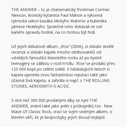
THE ANSWER – to je charismatický frontman Cormac
Neeson, ikonický kytarista Paul Mahon a výkonná
rytmická sekce basáka Mickyho Waterse a bubeníka
Jamese Heatleyho. Společně toho dokázali ve své
kariéře opravdu hodně, na co mohou být hrdí.
Už jejich debutové album
„Rise“
(2006), si získalo skvělé
recenze a získalo kapele mnoho obdivovatelů od
vzteklých fanoušků klasického rocku až po bystré
teenagery se zálibou v rock'n'rollu.
'Rise'
se prodalo přes
125 000 kopií po celém světě. V následujících letech si
kapela upevnila svou fantastickou reputaci také jako
úžasná živá kapela, a zahrála si např. s THE ROLLING
STONES, AEROSMITH či AC/DC.
S více než 300 000 prodanými alby se nyní THE
ANSWER, známí také jako jedni z průkopníků tzv. New
Wave Of Classic Rock, vrací se svým sedmým albem, o
kterém věří, že je bezpochyby jejich dosud nejlepší.