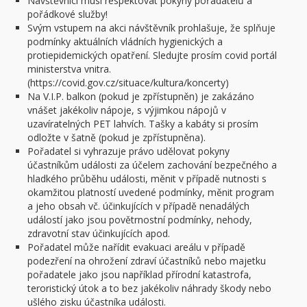
Návštěvníci musí respektovat pokyny pořadatelů a
pořádkové služby!
Svým vstupem na akci návštěvník prohlašuje, že splňuje
podmínky aktuálních vládních hygienických a
protiepidemických opatření. Sledujte prosím covid portál
ministerstva vnitra.
(https://covid.gov.cz/situace/kultura/koncerty)
Na V.I.P. balkon (pokud je zpřístupněn) je zakázáno
vnášet jakékoliv nápoje, s výjimkou nápojů v
uzavíratelných PET lahvích. Tašky a kabáty si prosím
odložte v šatně (pokud je zpřístupněna).
Pořadatel si vyhrazuje právo udělovat pokyny
účastníkům události za účelem zachování bezpečného a
hladkého průběhu události, měnit v případě nutnosti s
okamžitou platností uvedené podmínky, měnit program
a jeho obsah vč. účinkujících v případě nenadálých
událostí jako jsou povětrnostní podmínky, nehody,
zdravotní stav účinkujících apod.
Pořadatel může nařídit evakuaci areálu v případě
podezření na ohrožení zdraví účastníků nebo majetku
pořadatele jako jsou například přírodní katastrofa,
teroristický útok a to bez jakékoliv náhrady škody nebo
ušlého zisku účastníka události.