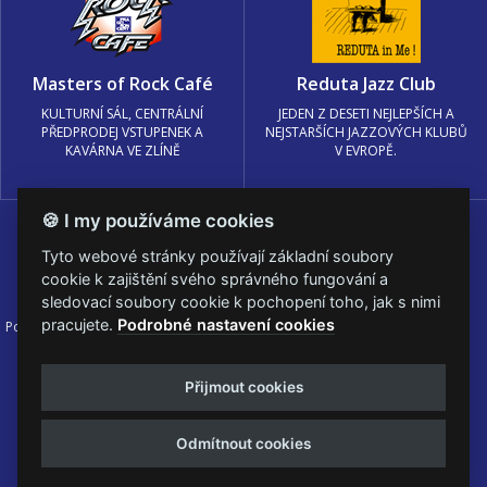
Masters of Rock Café
Reduta Jazz Club
KULTURNÍ SÁL, CENTRÁLNÍ
JEDEN Z DESETI NEJLEPŠÍCH A
PŘEDPRODEJ VSTUPENEK A
NEJSTARŠÍCH JAZZOVÝCH KLUBŮ
KAVÁRNA VE ZLÍNĚ
V EVROPĚ.
🍪 I my používáme cookies
Tyto webové stránky používají základní soubory
cookie k zajištění svého správného fungování a
sledovací soubory cookie k pochopení toho, jak s nimi
pracujete.
Podrobné nastavení cookies
Podmínky užití
🍪 Změnit nastavení cookies.
© PRAGOKONCERT BOHEMIA, a.s.
Přijmout cookies
Web s
k metalu vytvořila creatia.tech s.r.o. a
Viktor Eyermann
Odmítnout cookies