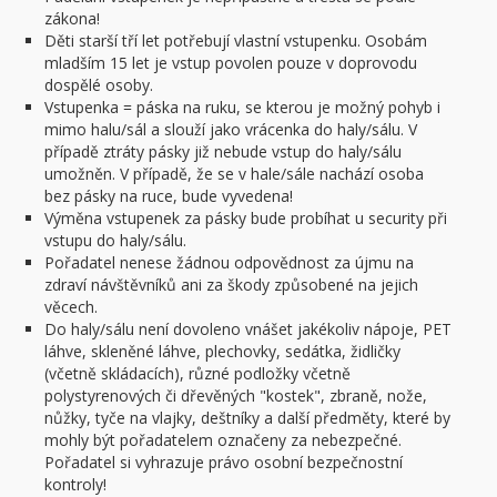
zákona!
Děti starší tří let potřebují vlastní vstupenku. Osobám
mladším 15 let je vstup povolen pouze v doprovodu
dospělé osoby.
Vstupenka = páska na ruku, se kterou je možný pohyb i
mimo halu/sál a slouží jako vrácenka do haly/sálu. V
případě ztráty pásky již nebude vstup do haly/sálu
umožněn. V případě, že se v hale/sále nachází osoba
bez pásky na ruce, bude vyvedena!
Výměna vstupenek za pásky bude probíhat u security při
vstupu do haly/sálu.
Pořadatel nenese žádnou odpovědnost za újmu na
zdraví návštěvníků ani za škody způsobené na jejich
věcech.
Do haly/sálu není dovoleno vnášet jakékoliv nápoje, PET
láhve, skleněné láhve, plechovky, sedátka, židličky
(včetně skládacích), různé podložky včetně
polystyrenových či dřevěných "kostek", zbraně, nože,
nůžky, tyče na vlajky, deštníky a další předměty, které by
mohly být pořadatelem označeny za nebezpečné.
Pořadatel si vyhrazuje právo osobní bezpečnostní
kontroly!