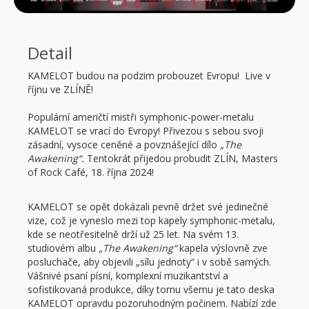
Detail
KAMELOT budou na podzim probouzet Evropu! Live v
říjnu ve ZLÍNĚ!
Populární američtí mistři symphonic-power-metalu
KAMELOT se vrací do Evropy! Přivezou s sebou svoji
zásadní, vysoce ceněné a povznášející dílo
„The
Awakening“.
Tentokrát přijedou probudit ZLÍN, Masters
of Rock Café, 18. října 2024!
KAMELOT se opět dokázali pevně držet své jedinečné
vize, což je vyneslo mezi top kapely symphonic-metalu,
kde se neotřesitelně drží už 25 let. Na svém 13.
studiovém albu
„The Awakening“
kapela výslovně zve
posluchače, aby objevili „sílu jednoty“ i v sobě samých.
Vášnivé psaní písní, komplexní muzikantství a
sofistikovaná produkce, díky tomu všemu je tato deska
KAMELOT opravdu pozoruhodným počinem. Nabízí zde