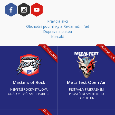
Pravidla akcí
Obchodní podmínky a Reklamační řád
Doprava a platba
Kontakt
16.-19.07.2026
05.-07.06.202
Masters of Rock
Metalfest Open Air
NEJVĚTŠÍ ROCKMETALOVÁ
FESTIVAL V PŘEKRÁSNÉM
UDÁLOST V ČESKÉ REPUBLICE
PROSTŘEDÍ AMFITEÁTRU
LOCHOTÍN