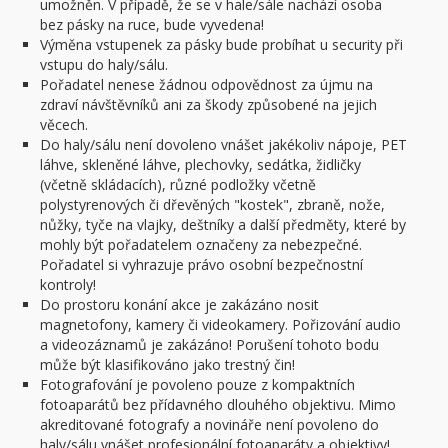
umožněn. V případě, že se v hale/sále nachází osoba
bez pásky na ruce, bude vyvedena!
Výměna vstupenek za pásky bude probíhat u security při
vstupu do haly/sálu.
Pořadatel nenese žádnou odpovědnost za újmu na
zdraví návštěvníků ani za škody způsobené na jejich
věcech.
Do haly/sálu není dovoleno vnášet jakékoliv nápoje, PET
láhve, skleněné láhve, plechovky, sedátka, židličky
(včetně skládacích), různé podložky včetně
polystyrenových či dřevěných "kostek", zbraně, nože,
nůžky, tyče na vlajky, deštníky a další předměty, které by
mohly být pořadatelem označeny za nebezpečné.
Pořadatel si vyhrazuje právo osobní bezpečnostní
kontroly!
Do prostoru konání akce je zakázáno nosit
magnetofony, kamery či videokamery. Pořizování audio
a videozáznamů je zakázáno! Porušení tohoto bodu
může být klasifikováno jako trestný čin!
Fotografování je povoleno pouze z kompaktních
fotoaparátů bez přídavného dlouhého objektivu. Mimo
akreditované fotografy a novináře není povoleno do
haly/sálu vnášet profesionální fotoaparáty a objektivy!