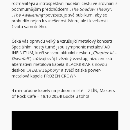
rozmanitější a introspektivní hudební cestu ve srovnání s
pochmurnějším předchůdcem
„The Shadow Theory“.
„The Awakening“
povzbuzuje své publikum, aby se
probudilo nejen k vznešenost žánru, ale i k velikosti
života samotného.
Čeká vás opravdu velký a vzrušující metalový koncert!
Speciálními hosty turné jsou symphonic metaloví AD
INFINITUM, kteří se svou aktuální deskou
„Chapter III –
Downfall“,
zažívají svůj hvězdný vzestup, nizozemská
alternativní metalová kapela BLACKBRIAR s novou
deskou
„A Dark Euphory“
a svěží italská power-
metalová kapela FROZEN CROWN.
4 mimořádné kapely na jednom místě – ZLÍN, Masters
of Rock Café – 18.10.2024! Buďte u toho!