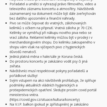
Pořadatel a umělci si vyhrazují právo filmového, video a
televizního záznamu koncertu a atmosféry. Návštěvník
zaznamenaný na dokument může být dále zveřejňován
bez dalšího upozornění a finanční náhrady.
Pivo se může čepovat do vratných, zálohovaných
kelímků s očkem na připnutí. Vratná záloha je 70 CZK.
Kelímky se vyměňují při nákupu nového piva nebo se
vrací záloha. Reklamní kelímky můžou být v prodeji i v
merchandisingovém shopu. Do kelímku zakoupeného v
shopu vám však na výčepech pivo z hygienických
důvodů nenatočí.
Jediná platná měna v hale/sále je Koruna česká.
Do prostoru koncertu je zakázáno vodit psy či jiná
zvířata.
Návštěvníci musí respektovat pokyny pořadatelů a
pořádkové služby!
Svým vstupem na akci návštěvník prohlašuje, že splňuje
podmínky aktuálních vládních hygienických a
protiepidemických opatření. Sledujte prosím covid portál
ministerstva vnitra.
(https://covid.gov.cz/situace/kultura/koncerty)
Na V.I.P. balkon (pokud je zpřístupněn) je zakázáno