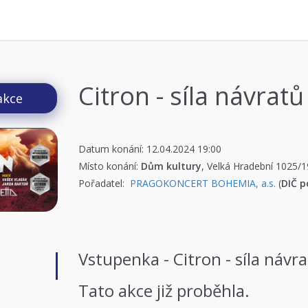
Citron - síla návratů
akce
Datum konání: 12.04.2024 19:00
Místo konání:
Dům kultury
, Velká Hradební 1025/
Pořadatel:
PRAGOKONCERT BOHEMIA, a.s.
(
DIČ p
Vstupenka - Citron - síla návr
Tato akce již proběhla.