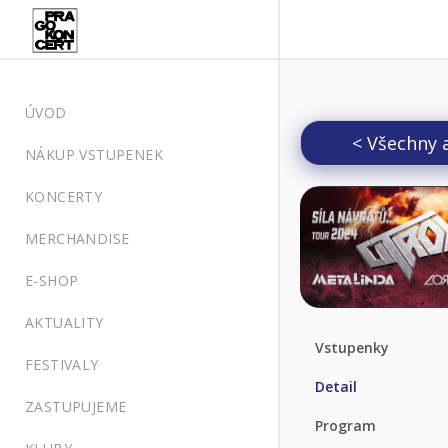
ÚVOD
< Všechny 
NÁKUP VSTUPENEK
KONCERTY
MERCHANDISE
E-SHOP
AKTUALITY
Vstupenky
FESTIVALY
Detail
ZASTUPUJEME
Program