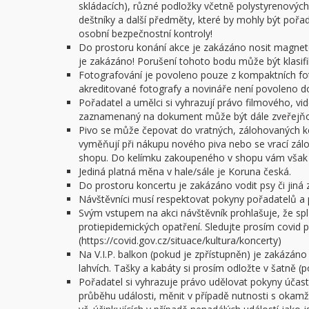
skládacích), různé podložky včetně polystyrenových 
deštníky a další předměty, které by mohly být poř
osobní bezpečnostní kontroly!
Do prostoru konání akce je zakázáno nosit magnet
je zakázáno! Porušení tohoto bodu může být klasifi
Fotografování je povoleno pouze z kompaktních f
akreditované fotografy a novináře není povoleno do 
Pořadatel a umělci si vyhrazují právo filmového, v
zaznamenaný na dokument může být dále zveřejňov
Pivo se může čepovat do vratných, zálohovaných ke
vyměňují při nákupu nového piva nebo se vrací zál
shopu. Do kelímku zakoupeného v shopu vám však n
Jediná platná měna v hale/sále je Koruna česká.
Do prostoru koncertu je zakázáno vodit psy či jiná z
Návštěvníci musí respektovat pokyny pořadatelů a 
Svým vstupem na akci návštěvník prohlašuje, že spl
protiepidemických opatření. Sledujte prosím covid po
(https://covid.gov.cz/situace/kultura/koncerty)
Na V.I.P. balkon (pokud je zpřístupněn) je zakázáno
lahvích. Tašky a kabáty si prosím odložte v šatně (
Pořadatel si vyhrazuje právo udělovat pokyny úča
průběhu události, měnit v případě nutnosti s okam