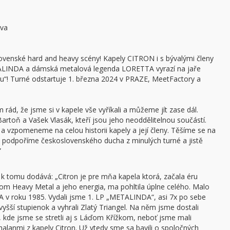
ava
lovenské hard and heavy scény! Kapely CITRON i s bývalými členy
LINDA a dámská metalová legenda LORETTA vyrazí na jaře
tu“! Turné odstartuje 1. března 2024 v PRAZE, MeetFactory a
rád, že jsme si v kapele vše vyříkali a můžeme jít zase dál.
artoň a Vašek Vlasák, kteří jsou jeho neoddělitelnou součástí.
 a vzpomeneme na celou historii kapely a její členy. Těšíme se na
mi podpoříme československého ducha z minulých turné a jistě
”
 k tomu dodává: „Citron je pre mňa kapela ktorá, začala éru
m Heavy Metal a jeho energia, ma pohltila úplne celého. Malo
 v roku 1985. Vydali jsme 1. LP „METALINDA“, asi 7x po sebe
ajvyšší stupienok a vyhrali Zlatý Triangel. Na něm jsme dostali
ii, kde jsme se stretli aj s Láďom Křížkom, neboť jsme mali
alanmi z kapely Citron. Už vtedy sme sa bavili o spoločných