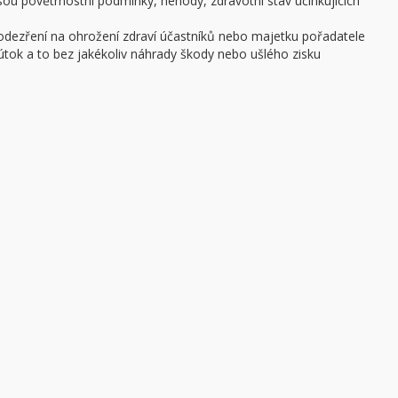
 jsou povětrnostní podmínky, nehody, zdravotní stav účinkujících
podezření na ohrožení zdraví účastníků nebo majetku pořadatele
ý útok a to bez jakékoliv náhrady škody nebo ušlého zisku