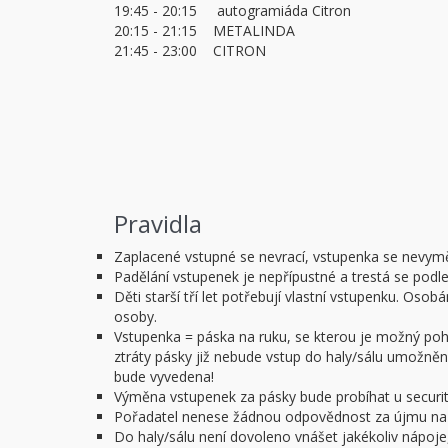
19:45 - 20:15 autogramiáda Citron
20:15 - 21:15 METALINDA
21:45 - 23:00 CITRON
Pravidla
Zaplacené vstupné se nevrací, vstupenka se nevym
Padělání vstupenek je nepřípustné a trestá se podl
Děti starší tří let potřebují vlastní vstupenku. O
osoby.
Vstupenka = páska na ruku, se kterou je možný pohy
ztráty pásky již nebude vstup do haly/sálu umožněn.
bude vyvedena!
Výměna vstupenek za pásky bude probíhat u security
Pořadatel nenese žádnou odpovědnost za újmu na z
Do haly/sálu není dovoleno vnášet jakékoliv nápoje,