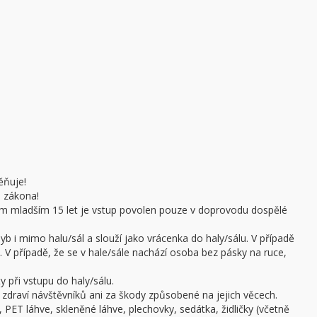
ěňuje!
e zákona!
sobám mladším 15 let je vstup povolen pouze v doprovodu dospělé
b i mimo halu/sál a slouží jako vrácenka do haly/sálu. V případě
 V případě, že se v hale/sále nachází osoba bez pásky na ruce,
 při vstupu do haly/sálu.
draví návštěvníků ani za škody způsobené na jejich věcech.
 PET láhve, skleněné láhve, plechovky, sedátka, židličky (včetně