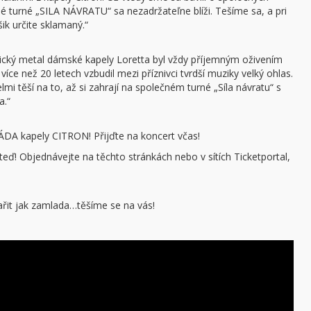
né turné „SILA NÁVRATU“ sa nezadržateľne blíži. Tešíme sa, a pri
ik určite sklamaný.“
odický metal dámské kapely Loretta byl vždy příjemným oživením
ce než 20 letech vzbudil mezi příznivci tvrdší muziky velký ohlas.
lmi těší na to, až si zahrají na společném turné „Síla návratu“ s
a.“
A kapely CITRON! Přijďte na koncert včas!
eď! Objednávejte na těchto stránkách nebo v sítích Ticketportal,
pařit jak zamlada…těšíme se na vás!