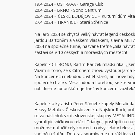
19.4.2024 - OSTRAVA - Garage Club
20.4.2024 - BRNO - Sono Centrum
26.4.2024 – ČESKÉ BUDĚJOVICE – Kulturní dům Vlt
27.4.2024 – HRANICE - Stará Střelnice
Na jaro 2024 se chystá velký návrat legend českos
Jardou Bartoněm a Vaškem Vlasákem, slavná META
2024 na společné turné, nazvané trefně „Síla návra
zastaví se v 10 českých a moravských městech!
Kapelník CITRONU, Radim Pařízek mladší říká: „Jsem 
Vážím si toho, že s Citronem znovu vystoupí Jarda B
Na koncertech nebudou chybět starší, ani nové hity
společné chvíle s Metalindou a Lorettou, se který
nabídneme fanouškům jedinečný koncertní zážitek.
Kapelník a kytarista Peter Sámel z kapely Metalinda
Heavy Metalu v Československu. Najskôr Rock, poto
to za následok vznik slovenskej skupiny METALINDA
vyhrali piesničkovou relácii Triangel, postúpili na n
možnosť natočiť cely koncert a odvysielať v televíz
spoločnú šatňu. Doteraz spomíname na zážitky s ch