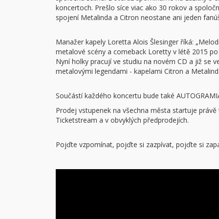
koncertoch. Prešlo síce viac ako 30 rokov a spoloč
spojení Metalinda a Citron neostane ani jeden fanúš
Manažer kapely Loretta Alois Šlesinger říká: „Mel
metalové scény a comeback Loretty v létě 2015 po ví
Nyní holky pracují ve studiu na novém CD a již se ve
metalovými legendami - kapelami Citron a Metalind
Součástí každého koncertu bude také AUTOGRAMIÁD
Prodej vstupenek na všechna města startuje právě t
Ticketstream a v obvyklých předprodejích.
Pojďte vzpomínat, pojďte si zazpívat, pojďte si za