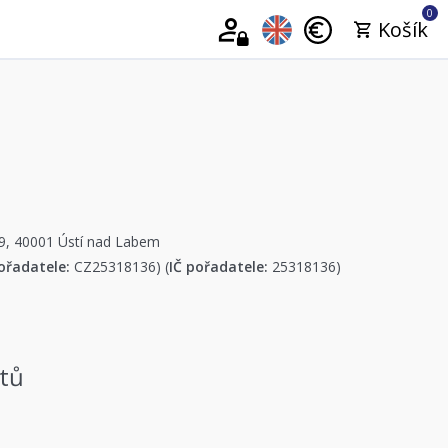
0
Košík
19, 40001 Ústí nad Labem
ořadatele:
CZ25318136) (
IČ pořadatele:
25318136)
atů