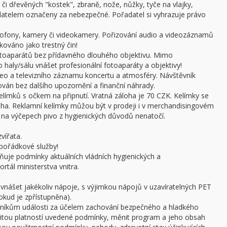
či dřevěných "kostek", zbraně, nože, nůžky, tyče na vlajky,
adatelem označeny za nebezpečné. Pořadatel si vyhrazuje právo
ofony, kamery či videokamery. Pořizování audio a videozáznamů
kováno jako trestný čin!
otoaparátů bez přídavného dlouhého objektivu. Mimo
haly/sálu vnášet profesionální fotoaparáty a objektivy!
ideo a televizního záznamu koncertu a atmosféry. Návštěvník
án bez dalšího upozornění a finanční náhrady.
límků s očkem na připnutí. Vratná záloha je 70 CZK. Kelímky se
oha. Reklamní kelímky můžou být v prodeji i v merchandisingovém
a výčepech pivo z hygienických důvodů nenatočí.
vířata.
pořádkové služby!
ňuje podmínky aktuálních vládních hygienických a
rtál ministerstva vnitra.
 vnášet jakékoliv nápoje, s výjimkou nápojů v uzavíratelných PET
pokud je zpřístupněna).
stníkům události za účelem zachování bezpečného a hladkého
žitou platností uvedené podmínky, měnit program a jeho obsah