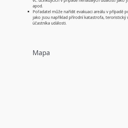
vč. účinkujících v případě nenadálých událostí jako
apod.
Pořadatel může nařídit evakuaci areálu v případě 
jako jsou například přírodní katastrofa, teroristick
účastníka události.
Mapa