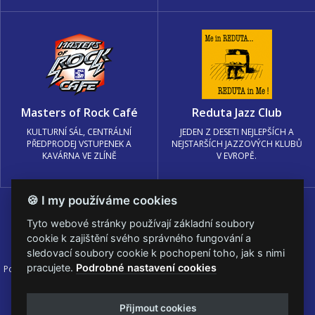
Masters of Rock Café
Reduta Jazz Club
KULTURNÍ SÁL, CENTRÁLNÍ
JEDEN Z DESETI NEJLEPŠÍCH A
PŘEDPRODEJ VSTUPENEK A
NEJSTARŠÍCH JAZZOVÝCH KLUBŮ
KAVÁRNA VE ZLÍNĚ
V EVROPĚ.
🍪 I my používáme cookies
Tyto webové stránky používají základní soubory
cookie k zajištění svého správného fungování a
sledovací soubory cookie k pochopení toho, jak s nimi
pracujete.
Podrobné nastavení cookies
Podmínky užití
🍪 Změnit nastavení cookies.
© PRAGOKONCERT BOHEMIA, a.s.
Přijmout cookies