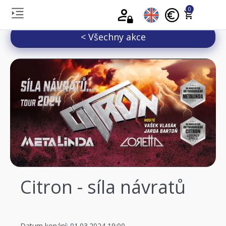
0
< Všechny akce
Citron - síla návratů
Datum konání: 01.03.2024 19:00