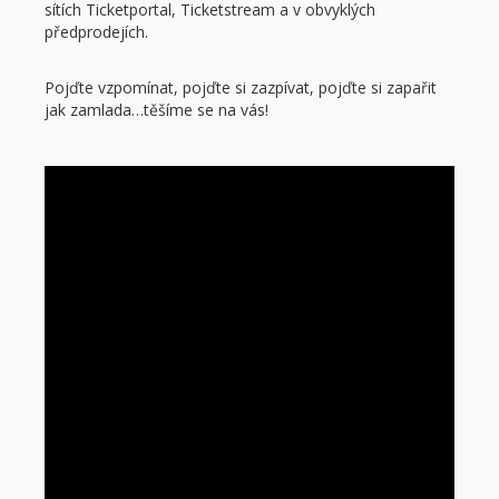
sítích Ticketportal, Ticketstream a v obvyklých
předprodejích.
Pojďte vzpomínat, pojďte si zazpívat, pojďte si zapařit
jak zamlada…těšíme se na vás!