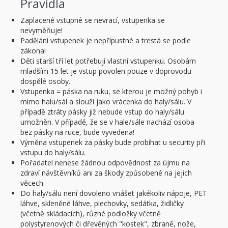
Pravidla
Zaplacené vstupné se nevrací, vstupenka se
nevyměňuje!
Padělání vstupenek je nepřípustné a trestá se podle
zákona!
Děti starší tří let potřebují vlastní vstupenku. Osobám
mladším 15 let je vstup povolen pouze v doprovodu
dospělé osoby.
Vstupenka = páska na ruku, se kterou je možný pohyb i
mimo halu/sál a slouží jako vrácenka do haly/sálu. V
případě ztráty pásky již nebude vstup do haly/sálu
umožněn. V případě, že se v hale/sále nachází osoba
bez pásky na ruce, bude vyvedena!
Výměna vstupenek za pásky bude probíhat u security při
vstupu do haly/sálu.
Pořadatel nenese žádnou odpovědnost za újmu na
zdraví návštěvníků ani za škody způsobené na jejich
věcech.
Do haly/sálu není dovoleno vnášet jakékoliv nápoje, PET
láhve, skleněné láhve, plechovky, sedátka, židličky
(včetně skládacích), různé podložky včetně
polystyrenových či dřevěných "kostek", zbraně, nože,