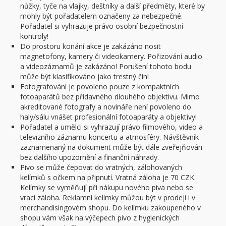
nůžky, tyče na vlajky, deštníky a další předměty, které by
mohly být pořadatelem označeny za nebezpečné.
Pořadatel si vyhrazuje právo osobní bezpečnostní
kontroly!
Do prostoru konání akce je zakázáno nosit
magnetofony, kamery či videokamery. Pořizování audio
a videozáznamů je zakázáno! Porušení tohoto bodu
může být klasifikováno jako trestný čin!
Fotografování je povoleno pouze z kompaktních
fotoaparátů bez přídavného dlouhého objektivu. Mimo
akreditované fotografy a novináře není povoleno do
haly/sálu vnášet profesionální fotoaparáty a objektivy!
Pořadatel a umělci si vyhrazují právo filmového, video a
televizního záznamu koncertu a atmosféry. Návštěvník
zaznamenaný na dokument může být dále zveřejňován
bez dalšího upozornění a finanční náhrady.
Pivo se může čepovat do vratných, zálohovaných
kelímků s očkem na připnutí. Vratná záloha je 70 CZK.
Kelímky se vyměňují při nákupu nového piva nebo se
vrací záloha. Reklamní kelímky můžou být v prodeji i v
merchandisingovém shopu. Do kelímku zakoupeného v
shopu vám však na výčepech pivo z hygienických