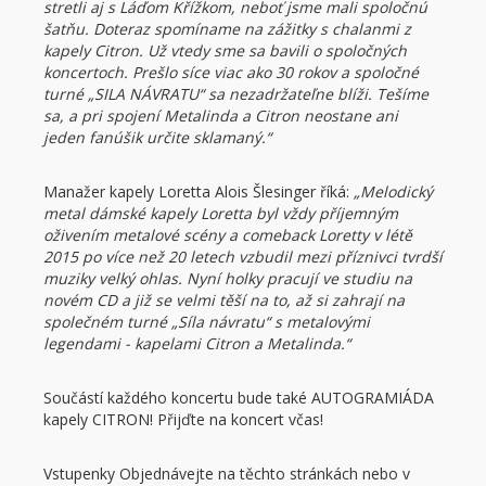
stretli aj s Láďom Křížkom, neboť jsme mali spoločnú
šatňu. Doteraz spomíname na zážitky s chalanmi z
kapely Citron. Už vtedy sme sa bavili o spoločných
koncertoch. Prešlo síce viac ako 30 rokov a spoločné
turné „SILA NÁVRATU“ sa nezadržateľne blíži. Tešíme
sa, a pri spojení Metalinda a Citron neostane ani
jeden fanúšik určite sklamaný.“
Manažer kapely Loretta Alois Šlesinger říká:
„Melodický
metal dámské kapely Loretta byl vždy příjemným
oživením metalové scény a comeback Loretty v létě
2015 po více než 20 letech vzbudil mezi příznivci tvrdší
muziky velký ohlas. Nyní holky pracují ve studiu na
novém CD a již se velmi těší na to, až si zahrají na
společném turné „Síla návratu“ s metalovými
legendami - kapelami Citron a Metalinda.“
Součástí každého koncertu bude také AUTOGRAMIÁDA
kapely CITRON! Přijďte na koncert včas!
Vstupenky Objednávejte na těchto stránkách nebo v