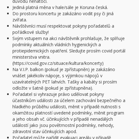
důvodů nenatočí.
Jediná platná měna v hale/sále je Koruna česká.
Do prostoru koncertu je zakázáno vodit psy či jiná
zvířata.
Návštěvníci musí respektovat pokyny pořadatelů a
pořádkové služby!
Svým vstupem na akci návštěvník prohlašuje, že splňuje
podmínky aktuálních vládních hygienických a
protiepidemických opatření. Sledujte prosím covid portál
ministerstva vnitra.
(https://covid.gov.cz/situace/kultura/koncerty)
Na V.I.P. balkon (pokud je zpřístupněn) je zakázáno
vnášet jakékoliv nápoje, s výjimkou nápojů v
uzavíratelných PET lahvích. Tašky a kabáty si prosím
odložte v šatně (pokud je zpřístupněna).
Pořadatel si vyhrazuje právo udělovat pokyny
účastníkům události za účelem zachování bezpečného a
hladkého průběhu události, měnit v případě nutnosti s
okamžitou platností uvedené podmínky, měnit program
a jeho obsah vč. účinkujících v případě nenadálých
událostí jako jsou povětrnostní podmínky, nehody,
zdravotní stav účinkujících apod.
Pořadatel může nařídit evakuaci areálu v případě