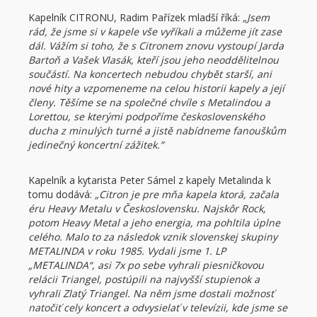
Kapelník CITRONU, Radim Pařízek mladší říká:
„Jsem
rád, že jsme si v kapele vše vyříkali a můžeme jít zase
dál. Vážím si toho, že s Citronem znovu vystoupí Jarda
Bartoň a Vašek Vlasák, kteří jsou jeho neoddělitelnou
součástí. Na koncertech nebudou chybět starší, ani
nové hity a vzpomeneme na celou historii kapely a její
členy. Těšíme se na společné chvíle s Metalindou a
Lorettou, se kterými podpoříme československého
ducha z minulých turné a jistě nabídneme fanouškům
jedinečný koncertní zážitek.”
Kapelník a kytarista Peter Sámel z kapely Metalinda k
tomu dodává:
„Citron je pre mňa kapela ktorá, začala
éru Heavy Metalu v Československu. Najskôr Rock,
potom Heavy Metal a jeho energia, ma pohltila úplne
celého. Malo to za následok vznik slovenskej skupiny
METALINDA v roku 1985. Vydali jsme 1. LP
„METALINDA“, asi 7x po sebe vyhrali piesničkovou
relácii Triangel, postúpili na najvyšší stupienok a
vyhrali Zlatý Triangel. Na něm jsme dostali možnosť
natočiť cely koncert a odvysielať v televízii, kde jsme se