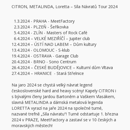
CITRON, METALINDA, Loretta – Síla Návratů Tour 2024
1.3.2024 - PRAHA - MeetFactory
2.3.2024 - PLZEŇ - Šeříkovka
5.4.2024 - ZLÍN - Masters of Rock Café
6.4.2024 – VELKÉ MEZIŘÍČÍ – Jupiter club
12.4.2024 – ÚSTÍ NAD LABEM – Dům kultury
13.4.2024 - OLOMOUC - S-klub
19.4.2024 - OSTRAVA - Garage Club
20.4.2024 - BRNO - Sono Centrum
26.4.2024 – ČESKÉ BUDĚJOVICE – Kulturní dům Vltava
27.4.2024 – HRANICE - Stará Střelnice
Na jaro 2024 se chystá velký návrat legend
československé hard and heavy scény! Kapely CITRON i
s bývalými členy Jardou Bartoněm a Vaškem Vlasákem,
slavná METALINDA a dámská metalová legenda
LORETTA vyrazí na jaře 2024 na společné turné,
nazvané trefně „Síla návratu“! Turné odstartuje 1. března
2024 v PRAZE, MeetFactory a zastaví se v 10 českých a
moravských městech!