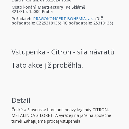
Místo konání:
MeetFactory
, Ke Sklárně
3213/15, 15000 Praha
Pořadatel:
PRAGOKONCERT BOHEMIA, a.s.
(
DIČ
pořadatele:
CZ25318136) (
IČ pořadatele:
25318136)
Vstupenka - Citron - síla návratů
Tato akce již proběhla.
Detail
České a Slovenské hard and heavy legendy CITRON,
METALINDA a LORETTA vyrážejí na jaře na společné
turné! Zahajujeme prodej vstupenek!