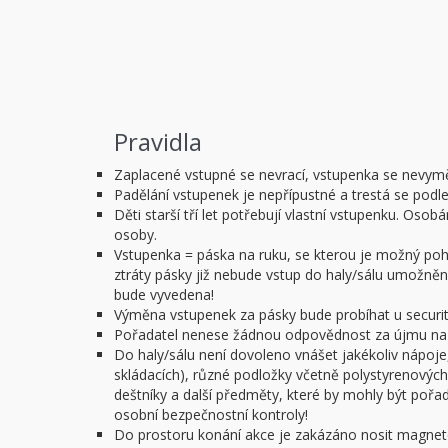
Pravidla
Zaplacené vstupné se nevrací, vstupenka se nevym
Padělání vstupenek je nepřípustné a trestá se podl
Děti starší tří let potřebují vlastní vstupenku. O
osoby.
Vstupenka = páska na ruku, se kterou je možný pohy
ztráty pásky již nebude vstup do haly/sálu umožněn.
bude vyvedena!
Výměna vstupenek za pásky bude probíhat u security
Pořadatel nenese žádnou odpovědnost za újmu na z
Do haly/sálu není dovoleno vnášet jakékoliv nápoje,
skládacích), různé podložky včetně polystyrenových 
deštníky a další předměty, které by mohly být poř
osobní bezpečnostní kontroly!
Do prostoru konání akce je zakázáno nosit magnet