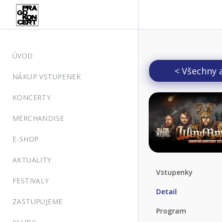
ÚVOD
< Všechny 
NÁKUP VSTUPENEK
KONCERTY
MERCHANDISE
E-SHOP
AKTUALITY
Vstupenky
FESTIVALY
Detail
ZASTUPUJEME
Program