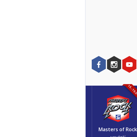
16.-19.
Masters of Roc