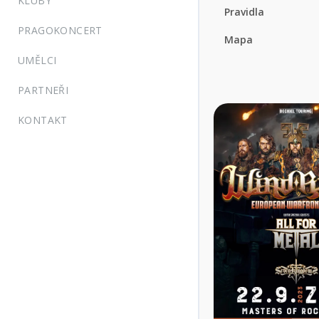
KLUBY
Pravidla
PRAGOKONCERT
Mapa
UMĚLCI
PARTNEŘI
KONTAKT