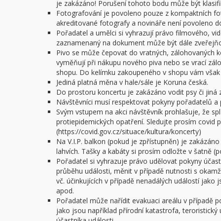
je zakázáno! Porušení tohoto bodu může být klasifi
Fotografování je povoleno pouze z kompaktních f
akreditované fotografy a novináře není povoleno do 
Pořadatel a umělci si vyhrazují právo filmového, v
zaznamenaný na dokument může být dále zveřejňov
Pivo se může čepovat do vratných, zálohovaných ke
vyměňují při nákupu nového piva nebo se vrací zál
shopu. Do kelímku zakoupeného v shopu vám však n
Jediná platná měna v hale/sále je Koruna česká.
Do prostoru koncertu je zakázáno vodit psy či jiná z
Návštěvníci musí respektovat pokyny pořadatelů a 
Svým vstupem na akci návštěvník prohlašuje, že spl
protiepidemických opatření. Sledujte prosím covid po
(https://covid.gov.cz/situace/kultura/koncerty)
Na V.I.P. balkon (pokud je zpřístupněn) je zakázáno
lahvích. Tašky a kabáty si prosím odložte v šatně (
Pořadatel si vyhrazuje právo udělovat pokyny úča
průběhu události, měnit v případě nutnosti s okam
vč. účinkujících v případě nenadálých událostí jako
apod.
Pořadatel může nařídit evakuaci areálu v případě 
jako jsou například přírodní katastrofa, teroristick
účastníka události.