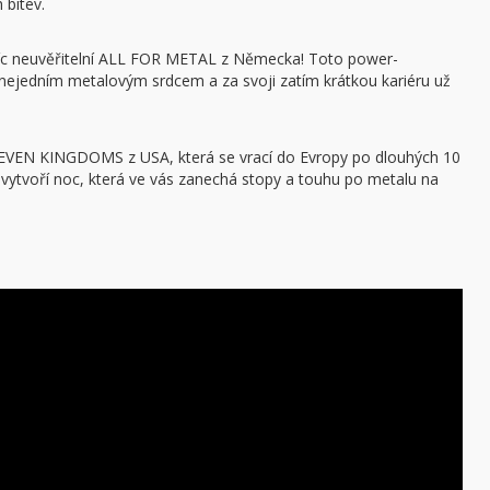
 bitev.
víc neuvěřitelní ALL FOR METAL z Německa! Toto power-
nejedním metalovým srdcem a za svoji zatím krátkou kariéru už
EVEN KINGDOMS z USA, která se vrací do Evropy po dlouhých 10
tvoří noc, která ve vás zanechá stopy a touhu po metalu na