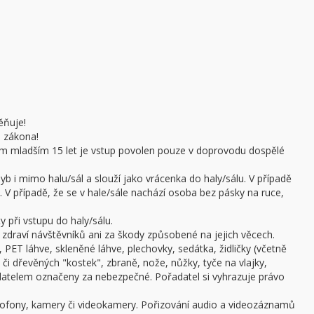
ěňuje!
e zákona!
sobám mladším 15 let je vstup povolen pouze v doprovodu dospělé
b i mimo halu/sál a slouží jako vrácenka do haly/sálu. V případě
 V případě, že se v hale/sále nachází osoba bez pásky na ruce,
 při vstupu do haly/sálu.
draví návštěvníků ani za škody způsobené na jejich věcech.
 PET láhve, skleněné láhve, plechovky, sedátka, židličky (včetně
či dřevěných "kostek", zbraně, nože, nůžky, tyče na vlajky,
adatelem označeny za nebezpečné. Pořadatel si vyhrazuje právo
ofony, kamery či videokamery. Pořizování audio a videozáznamů