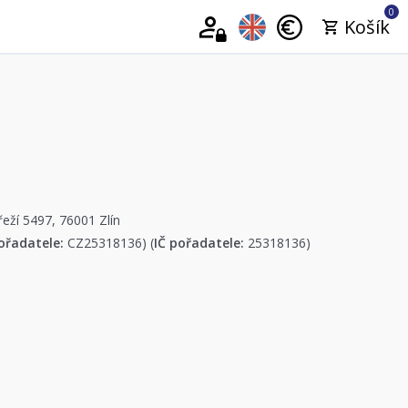
0
Košík
řeží 5497, 76001 Zlín
ořadatele:
CZ25318136) (
IČ pořadatele:
25318136)