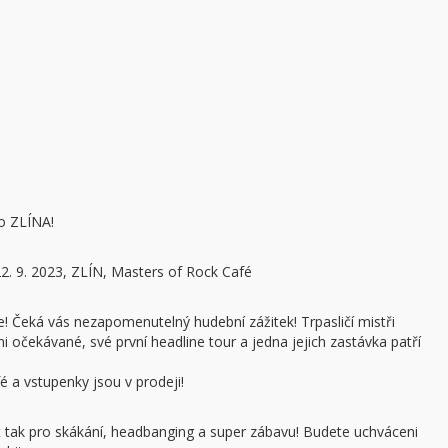
do ZLÍNA!
 9. 2023, ZLÍN, Masters of Rock Café
se! Čeká vás nezapomenutelný hudební zážitek! Trpasličí mistři
očekávané, své první headline tour a jedna jejich zastávka patří
é a vstupenky jsou v prodeji!
 tak pro skákání, headbanging a super zábavu! Budete uchváceni