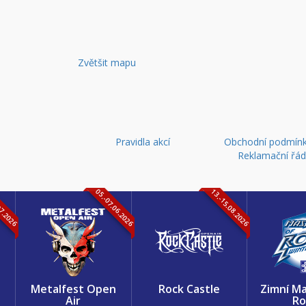
Zvětšit mapu
Pravidla akcí
Obchodní podmínk
Reklamační řá
07.2026
05.-07.06.2026
13.-15.08.2026
k
Metalfest Open
Rock Castle
Zimní Ma
Air
Ro