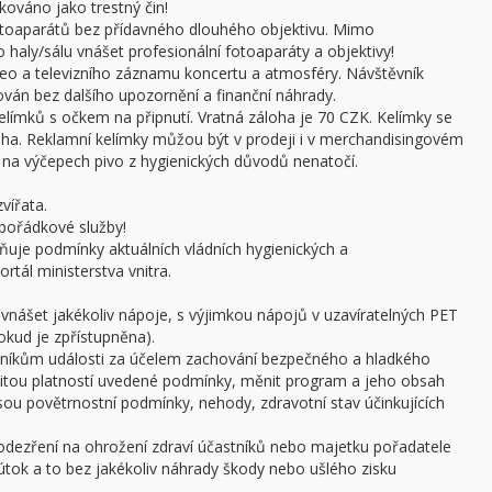
kováno jako trestný čin!
otoaparátů bez přídavného dlouhého objektivu. Mimo
haly/sálu vnášet profesionální fotoaparáty a objektivy!
ideo a televizního záznamu koncertu a atmosféry. Návštěvník
án bez dalšího upozornění a finanční náhrady.
límků s očkem na připnutí. Vratná záloha je 70 CZK. Kelímky se
oha. Reklamní kelímky můžou být v prodeji i v merchandisingovém
a výčepech pivo z hygienických důvodů nenatočí.
vířata.
pořádkové služby!
ňuje podmínky aktuálních vládních hygienických a
rtál ministerstva vnitra.
 vnášet jakékoliv nápoje, s výjimkou nápojů v uzavíratelných PET
pokud je zpřístupněna).
stníkům události za účelem zachování bezpečného a hladkého
žitou platností uvedené podmínky, měnit program a jeho obsah
 jsou povětrnostní podmínky, nehody, zdravotní stav účinkujících
podezření na ohrožení zdraví účastníků nebo majetku pořadatele
ý útok a to bez jakékoliv náhrady škody nebo ušlého zisku