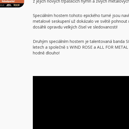
z jejich nových trpasličích hymn a živých metalových
Speciálním hostem tohoto epického turné jsou na
metalové seskupení už dokázalo ve světě pohnout 
dosáhli opravdu velkých čísel ve sledovanosti!
Druhým speciálním hostem je talentovaná banda S
letech a společně s WIND ROSE a ALL FOR METAL vy
hodně dlouho!