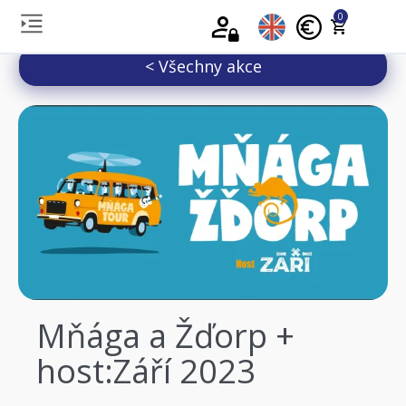
0
< Všechny akce
Mňága a Žďorp +
host:Září 2023