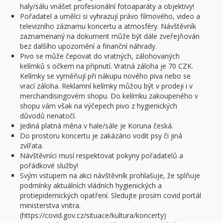
haly/sálu vnášet profesionální fotoaparáty a objektivy!
Pořadatel a umělci si vyhrazují právo filmového, video a
televizního záznamu koncertu a atmosféry. Návštěvník
zaznamenaný na dokument může být dále zveřejňován
bez dalšího upozornění a finanční náhrady.
Pivo se může čepovat do vratných, zálohovaných
kelímků s očkem na připnutí. Vratná záloha je 70 CZK.
Kelímky se vyměňují při nákupu nového piva nebo se
vrací záloha. Reklamní kelímky můžou být v prodeji i v
merchandisingovém shopu. Do kelímku zakoupeného v
shopu vám však na výčepech pivo z hygienických
důvodů nenatočí.
Jediná platná měna v hale/sále je Koruna česká.
Do prostoru koncertu je zakázáno vodit psy či jiná
zvířata.
Návštěvníci musí respektovat pokyny pořadatelů a
pořádkové služby!
Svým vstupem na akci návštěvník prohlašuje, že splňuje
podmínky aktuálních vládních hygienických a
protiepidemických opatření. Sledujte prosím covid portál
ministerstva vnitra.
(https://covid.gov.cz/situace/kultura/koncerty)