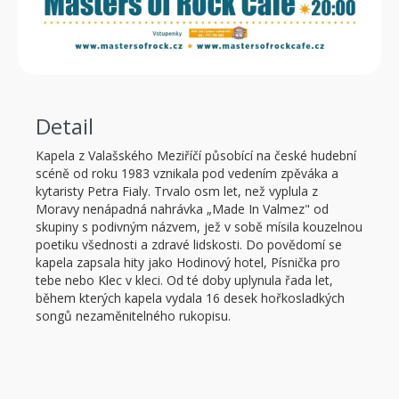
Detail
Kapela z Valašského Meziříčí působící na české hudební
scéně od roku 1983 vznikala pod vedením zpěváka a
kytaristy Petra Fialy. Trvalo osm let, než vyplula z
Moravy nenápadná nahrávka „Made In Valmez" od
skupiny s podivným názvem, jež v sobě mísila kouzelnou
poetiku všednosti a zdravé lidskosti. Do povědomí se
kapela zapsala hity jako Hodinový hotel, Písnička pro
tebe nebo Klec v kleci. Od té doby uplynula řada let,
během kterých kapela vydala 16 desek hořkosladkých
songů nezaměnitelného rukopisu.