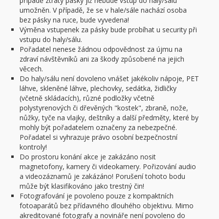
případě ztráty pásky již nebude vstup do haly/sálu
umožněn. V případě, že se v hale/sále nachází osoba
bez pásky na ruce, bude vyvedena!
Výměna vstupenek za pásky bude probíhat u security při
vstupu do haly/sálu.
Pořadatel nenese žádnou odpovědnost za újmu na
zdraví návštěvníků ani za škody způsobené na jejich
věcech.
Do haly/sálu není dovoleno vnášet jakékoliv nápoje, PET
láhve, skleněné láhve, plechovky, sedátka, židličky
(včetně skládacích), různé podložky včetně
polystyrenových či dřevěných "kostek", zbraně, nože,
nůžky, tyče na vlajky, deštníky a další předměty, které by
mohly být pořadatelem označeny za nebezpečné.
Pořadatel si vyhrazuje právo osobní bezpečnostní
kontroly!
Do prostoru konání akce je zakázáno nosit
magnetofony, kamery či videokamery. Pořizování audio
a videozáznamů je zakázáno! Porušení tohoto bodu
může být klasifikováno jako trestný čin!
Fotografování je povoleno pouze z kompaktních
fotoaparátů bez přídavného dlouhého objektivu. Mimo
akreditované fotografy a novináře není povoleno do