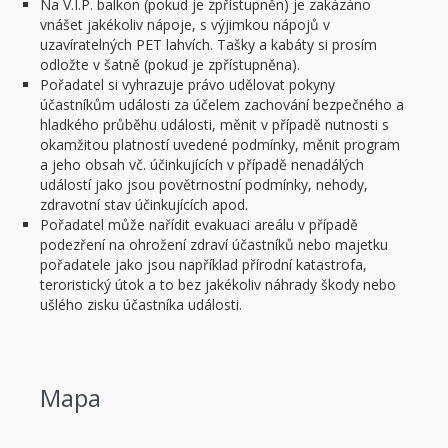
Na V.I.P. balkon (pokud je zpřístupněn) je zakázáno
vnášet jakékoliv nápoje, s výjimkou nápojů v
uzavíratelných PET lahvích. Tašky a kabáty si prosím
odložte v šatně (pokud je zpřístupněna).
Pořadatel si vyhrazuje právo udělovat pokyny
účastníkům události za účelem zachování bezpečného a
hladkého průběhu události, měnit v případě nutnosti s
okamžitou platností uvedené podmínky, měnit program
a jeho obsah vč. účinkujících v případě nenadálých
událostí jako jsou povětrnostní podmínky, nehody,
zdravotní stav účinkujících apod.
Pořadatel může nařídit evakuaci areálu v případě
podezření na ohrožení zdraví účastníků nebo majetku
pořadatele jako jsou například přírodní katastrofa,
teroristický útok a to bez jakékoliv náhrady škody nebo
ušlého zisku účastníka události.
Mapa