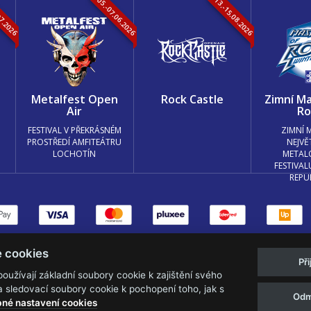
07.2026
05.-07.06.2026
13.-15.08.2026
k
Metalfest Open
Rock Castle
Zimní Ma
Air
Ro
FESTIVAL V PŘEKRÁSNÉM
ZIMNÍ 
PROSTŘEDÍ AMFITEÁTRU
NEJVĚ
LOCHOTÍN
METAL
FESTIVAL
REPU
měnit nastavení cookies.
e cookies
Př
Web s
k metalu vytvořila creatia.tech s.r
užívají základní soubory cookie k zajištění svého
 sledovací soubory cookie k pochopení toho, jak s
Odm
né nastavení cookies