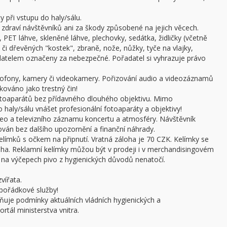
 při vstupu do haly/sálu.
draví návštěvníků ani za škody způsobené na jejich věcech.
 PET láhve, skleněné láhve, plechovky, sedátka, židličky (včetně
či dřevěných "kostek", zbraně, nože, nůžky, tyče na vlajky,
adatelem označeny za nebezpečné. Pořadatel si vyhrazuje právo
ofony, kamery či videokamery. Pořizování audio a videozáznamů
kováno jako trestný čin!
otoaparátů bez přídavného dlouhého objektivu. Mimo
haly/sálu vnášet profesionální fotoaparáty a objektivy!
ideo a televizního záznamu koncertu a atmosféry. Návštěvník
án bez dalšího upozornění a finanční náhrady.
límků s očkem na připnutí. Vratná záloha je 70 CZK. Kelímky se
oha. Reklamní kelímky můžou být v prodeji i v merchandisingovém
a výčepech pivo z hygienických důvodů nenatočí.
vířata.
pořádkové služby!
ňuje podmínky aktuálních vládních hygienických a
rtál ministerstva vnitra.