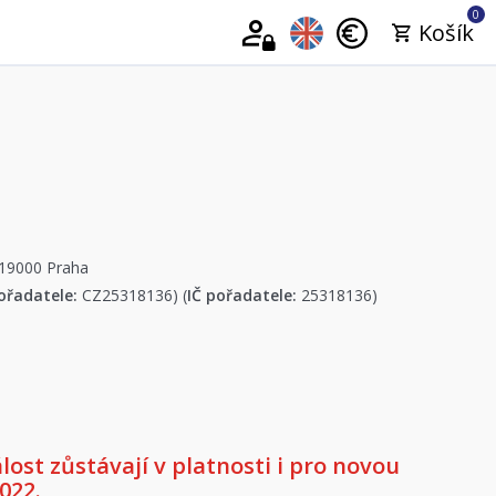
0
Košík
 19000 Praha
ořadatele:
CZ25318136) (
IČ pořadatele:
25318136)
st zůstávají v platnosti i pro novou
022.