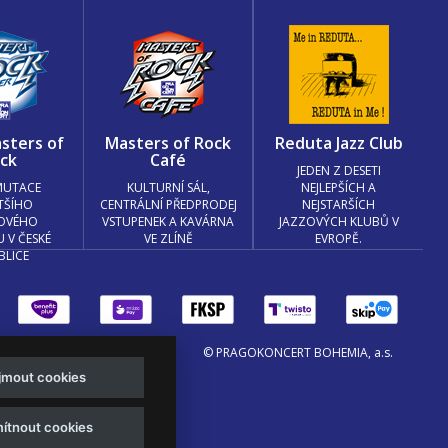
sters of
Masters of Rock
Reduta Jazz Club
ck
Café
JEDEN Z DESETI
MUTACE
KULTURNÍ SÁL,
NEJLEPŠÍCH A
TŠÍHO
CENTRÁLNÍ PŘEDPRODEJ
NEJSTARŠÍCH
OVÉHO
VSTUPENEK A KAVÁRNA
JAZZOVÝCH KLUBŮ V
U V ČESKÉ
VE ZLÍNĚ
EVROPĚ.
BLICE
© PRAGOKONCERT BOHEMIA, a.s.
ijmout cookies
.o. a
Viktor Eyermann
ítnout cookies