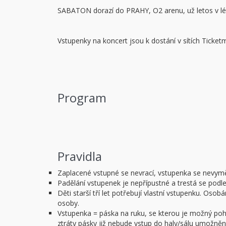
SABATON dorazí do PRAHY, O2 arenu, už letos v lét
Vstupenky na koncert jsou k dostání v sítích Ticketm
Program
Pravidla
Zaplacené vstupné se nevrací, vstupenka se nevym
Padělání vstupenek je nepřípustné a trestá se podl
Děti starší tří let potřebují vlastní vstupenku. O
osoby.
Vstupenka = páska na ruku, se kterou je možný pohy
ztráty pásky již nebude vstup do haly/sálu umožněn.