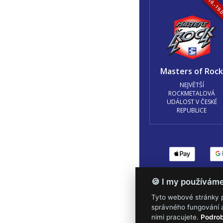
16.-19.
Masters of Roc
NEJVĚTŠÍ
ROCKMETALOVÁ
UDÁLOST V ČESKÉ
REPUBLICE
Podmínky užití
🍪 Z
🍪 I my používám
Tyto webové stránky po
správného fungování a
nimi pracujete.
Podrob