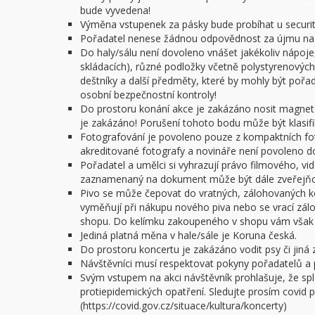
bude vyvedena!
Výměna vstupenek za pásky bude probíhat u security
Pořadatel nenese žádnou odpovědnost za újmu na z
Do haly/sálu není dovoleno vnášet jakékoliv nápoje,
skládacích), různé podložky včetně polystyrenových 
deštníky a další předměty, které by mohly být poř
osobní bezpečnostní kontroly!
Do prostoru konání akce je zakázáno nosit magnet
je zakázáno! Porušení tohoto bodu může být klasifi
Fotografování je povoleno pouze z kompaktních f
akreditované fotografy a novináře není povoleno do 
Pořadatel a umělci si vyhrazují právo filmového, v
zaznamenaný na dokument může být dále zveřejňov
Pivo se může čepovat do vratných, zálohovaných ke
vyměňují při nákupu nového piva nebo se vrací zál
shopu. Do kelímku zakoupeného v shopu vám však n
Jediná platná měna v hale/sále je Koruna česká.
Do prostoru koncertu je zakázáno vodit psy či jiná z
Návštěvníci musí respektovat pokyny pořadatelů a 
Svým vstupem na akci návštěvník prohlašuje, že spl
protiepidemických opatření. Sledujte prosím covid po
(https://covid.gov.cz/situace/kultura/koncerty)