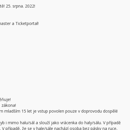
ě! 25. srpna. 2022!
aster a Ticketportal!
ěňuje!
e zákona!
sobám mladším 15 let je vstup povolen pouze v doprovodu dospělé
b i mimo halu/sál a slouží jako vrácenka do haly/sálu. V případě
 V případě, že se v hale/sále nachází osoba bez pásky na ruce,