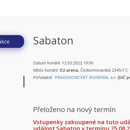
Sabaton
akce
Datum konání: 12.03.2022 19:00
Místo konání:
O2 arena
, Českomoravská 2345/17,
Pořadatel:
PRAGOKONCERT BOHEMIA, a.s.
(
DIČ p
Přeloženo na nový termín
Vstupenky zakoupené na tuto událo
událost Sabaton v termínu 25.08.2