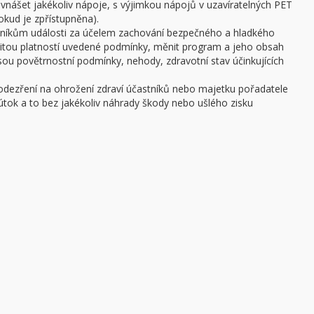
 vnášet jakékoliv nápoje, s výjimkou nápojů v uzavíratelných PET
pokud je zpřístupněna).
stníkům události za účelem zachování bezpečného a hladkého
žitou platností uvedené podmínky, měnit program a jeho obsah
 jsou povětrnostní podmínky, nehody, zdravotní stav účinkujících
podezření na ohrožení zdraví účastníků nebo majetku pořadatele
ý útok a to bez jakékoliv náhrady škody nebo ušlého zisku