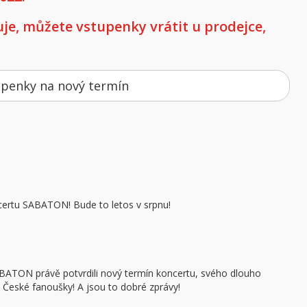
e, můžete vstupenky vrátit u prodejce,
upenky na nový termín
ertu SABATON! Bude to letos v srpnu!
 SABATON právě potvrdili nový termín koncertu, svého dlouho
 České fanoušky! A jsou to dobré zprávy!