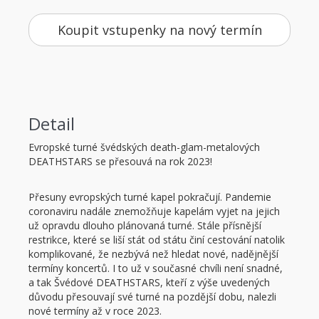
Koupit vstupenky na nový termín
Detail
Evropské turné švédských death-glam-metalových
DEATHSTARS se přesouvá na rok 2023!
Přesuny evropských turné kapel pokračují. Pandemie
coronaviru nadále znemožňuje kapelám vyjet na jejich
už opravdu dlouho plánovaná turné. Stále přísnější
restrikce, které se liší stát od státu činí cestování natolik
komplikované, že nezbývá než hledat nové, nadějnější
termíny koncertů. I to už v současné chvíli není snadné,
a tak Švédové DEATHSTARS, kteří z výše uvedených
důvodu přesouvají své turné na pozdější dobu, nalezli
nové termíny až v roce 2023.