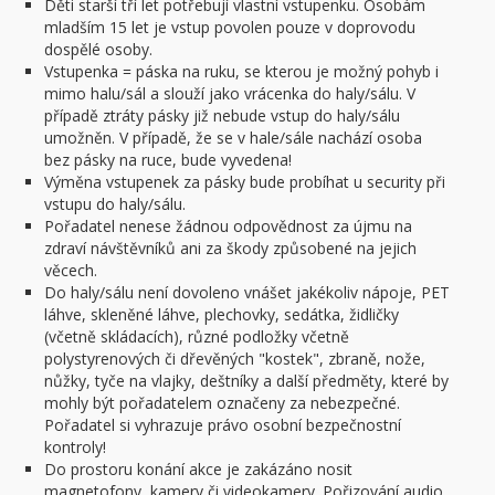
Děti starší tří let potřebují vlastní vstupenku. Osobám
mladším 15 let je vstup povolen pouze v doprovodu
dospělé osoby.
Vstupenka = páska na ruku, se kterou je možný pohyb i
mimo halu/sál a slouží jako vrácenka do haly/sálu. V
případě ztráty pásky již nebude vstup do haly/sálu
umožněn. V případě, že se v hale/sále nachází osoba
bez pásky na ruce, bude vyvedena!
Výměna vstupenek za pásky bude probíhat u security při
vstupu do haly/sálu.
Pořadatel nenese žádnou odpovědnost za újmu na
zdraví návštěvníků ani za škody způsobené na jejich
věcech.
Do haly/sálu není dovoleno vnášet jakékoliv nápoje, PET
láhve, skleněné láhve, plechovky, sedátka, židličky
(včetně skládacích), různé podložky včetně
polystyrenových či dřevěných "kostek", zbraně, nože,
nůžky, tyče na vlajky, deštníky a další předměty, které by
mohly být pořadatelem označeny za nebezpečné.
Pořadatel si vyhrazuje právo osobní bezpečnostní
kontroly!
Do prostoru konání akce je zakázáno nosit
magnetofony, kamery či videokamery. Pořizování audio