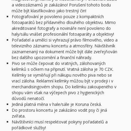
a videozáznamů je zakázáno! Porušení tohoto bodu
může být klasifikováno jako trestný čin!
Fotografování je povoleno pouze z kompaktních
fotoaparátů bez přídavného dlouhého objektivu. Mimo
akreditované fotografy a novináře není povoleno do
haly/sálu vnášet profesionální fotoaparáty a objektivy!
Pořadatel a umělci si vyhrazují právo filmového, video a
televizního záznamu koncertu a atmosféry. Návštěvník
zaznamenaný na dokument může být dále zveřejňován
bez dalšího upozornění a finanční náhrady.
Pivo se může čepovat do vratných, zálohovaných
kelímků s očkem na připnutí. Vratná záloha je 70 CZK.
Kelímky se vyměňují při nákupu nového piva nebo se
vrací záloha. Reklamní kelímky můžou být v prodeji i v
merchandisingovém shopu. Do kelímku zakoupeného v
shopu vám však na výčepech pivo z hygienických
důvodů nenatočí.
Jediná platná měna v hale/sále je Koruna česká.
Do prostoru koncertu je zakázáno vodit psy či jiná
zvířata.
Návštěvníci musí respektovat pokyny pořadatelů a
pořádkové služby!