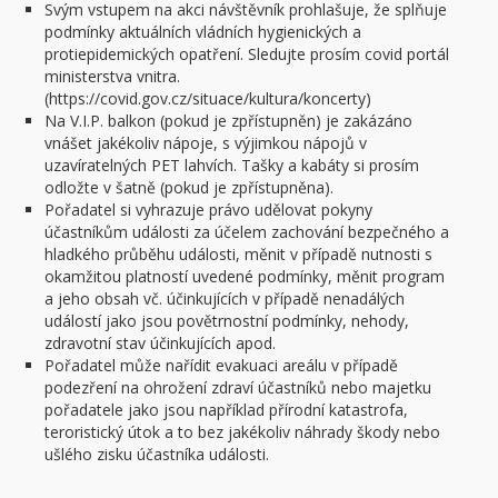
Svým vstupem na akci návštěvník prohlašuje, že splňuje
podmínky aktuálních vládních hygienických a
protiepidemických opatření. Sledujte prosím covid portál
ministerstva vnitra.
(https://covid.gov.cz/situace/kultura/koncerty)
Na V.I.P. balkon (pokud je zpřístupněn) je zakázáno
vnášet jakékoliv nápoje, s výjimkou nápojů v
uzavíratelných PET lahvích. Tašky a kabáty si prosím
odložte v šatně (pokud je zpřístupněna).
Pořadatel si vyhrazuje právo udělovat pokyny
účastníkům události za účelem zachování bezpečného a
hladkého průběhu události, měnit v případě nutnosti s
okamžitou platností uvedené podmínky, měnit program
a jeho obsah vč. účinkujících v případě nenadálých
událostí jako jsou povětrnostní podmínky, nehody,
zdravotní stav účinkujících apod.
Pořadatel může nařídit evakuaci areálu v případě
podezření na ohrožení zdraví účastníků nebo majetku
pořadatele jako jsou například přírodní katastrofa,
teroristický útok a to bez jakékoliv náhrady škody nebo
ušlého zisku účastníka události.