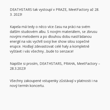
DEATHSTARS tak vystoupí v PRAZE, MeetFactory až 28.
3. 2023!
Kapela má tedy o něco více času na práci na svém
dalším studiovém albu. S novým materiálem, se zbrusu
novými melodiemi a po dlouhou dobu nastřádanou
energií na vás vychrlí svoji live show silou sopečné
erupce. Hodlají zdevastovat celé haly a kompletně
vyšťavit i vás všechny…bude to senzace!
Napište si prosím, DEATHSTARS, PRAHA, MeetFactory –
28.3.2023!
Všechny zakoupené vstupenky zůstávají v platnosti i na
nový termín koncertu.