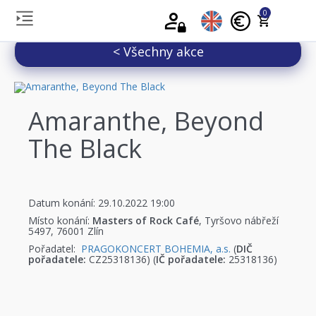
0
< Všechny akce
Amaranthe, Beyond
The Black
Datum konání: 29.10.2022 19:00
Místo konání:
Masters of Rock Café
, Tyršovo nábřeží
5497, 76001 Zlín
Pořadatel:
PRAGOKONCERT BOHEMIA, a.s.
(
DIČ
pořadatele:
CZ25318136) (
IČ pořadatele:
25318136)