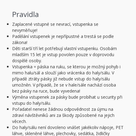
Pravidla
Zaplacené vstupné se nevrací, vstupenka se
nevyměňuje!
Padělání vstupenek je nepřípustné a trestá se podle
zákona!
Děti starší tří let potřebují vlastní vstupenku. Osobám
mladším 15 let je vstup povolen pouze v doprovodu
dospělé osoby.
Vstupenka = páska na ruku, se kterou je možný pohyb i
mimo halu/sál a slouží jako vrácenka do haly/sálu. V
případě ztráty pásky již nebude vstup do haly/sálu
umožněn. V případě, že se v hale/sále nachází osoba
bez pásky na ruce, bude vyvedena!
Výměna vstupenek za pásky bude probíhat u security při
vstupu do haly/sálu.
Pořadatel nenese žádnou odpovědnost za újmu na
zdraví návštěvníků ani za škody způsobené na jejich
věcech.
Do haly/sálu není dovoleno vnášet jakékoliv nápoje, PET
láhve, skleněné láhve, plechovky, sedátka, židličky