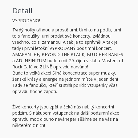
Detail
VYPRODÁNO!
Tvrdý holky táhnou a prostě umí. Umí to na pódiu, umí
to s fanoušky, umí prodat své koncerty, zvládnou
všechno, co si zamanou. A tak je to správně! A tak je
tady i první letošní VYPRODANÝ podzimní koncert.
AMARANTHE, BEYOND THE BLACK, BUTCHER BABIES
a AD INFINITUM budou mít 29. října v klubu Masters of
Rock Café ve ZLÍNĚ opravdu narváno!
Bude to velká akce! Silná koncentrace super muziky,
ženské krásy a energie na jednom místě v jeden den!
Tady se fanoušci, kteří si stihli pořídit vstupenky včas
opravdu hodně zapotí.
Živé koncerty jsou zpět a čeká nás nabitý koncertní
podzim. S nákupem vstupenek na další podzimní akce
opravdu moc dlouho neváhejte! Těšíme se na vás na
některém z nich!