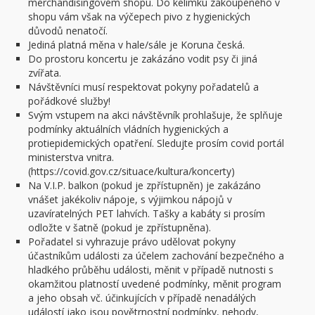
merchandisingovém shopu. Do kelímku zakoupeného v
shopu vám však na výčepech pivo z hygienických
důvodů nenatočí.
Jediná platná měna v hale/sále je Koruna česká.
Do prostoru koncertu je zakázáno vodit psy či jiná
zvířata.
Návštěvníci musí respektovat pokyny pořadatelů a
pořádkové služby!
Svým vstupem na akci návštěvník prohlašuje, že splňuje
podmínky aktuálních vládních hygienických a
protiepidemických opatření. Sledujte prosím covid portál
ministerstva vnitra.
(https://covid.gov.cz/situace/kultura/koncerty)
Na V.I.P. balkon (pokud je zpřístupněn) je zakázáno
vnášet jakékoliv nápoje, s výjimkou nápojů v
uzavíratelných PET lahvích. Tašky a kabáty si prosím
odložte v šatně (pokud je zpřístupněna).
Pořadatel si vyhrazuje právo udělovat pokyny
účastníkům události za účelem zachování bezpečného a
hladkého průběhu události, měnit v případě nutnosti s
okamžitou platností uvedené podmínky, měnit program
a jeho obsah vč. účinkujících v případě nenadálých
událostí jako jsou povětrnostní podmínky, nehody,