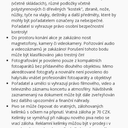
(včetně skládacích), různé podložky včetně
polystyrenových či dřevěných "kostek", zbraně, nože,
nůžky, tyče na vlajky, deštníky a další předměty, které by
mohly být pořadatelem označeny za nebezpečné.
Pořadatel si vyhrazuje právo osobní bezpečnostní
kontroly!
Do prostoru konání akce je zakázáno nosit
magnetofony, kamery či videokamery. Pořizování audio
a videozáznamů je zakázáno! Porušení tohoto bodu
může být klasifikováno jako trestný čin!
Fotografování je povoleno pouze z kompaktních
fotoaparátů bez přídavného dlouhého objektivu. Mimo
akreditované fotografy a novináře není povoleno do
haly/sálu vnášet profesionální fotoaparáty a objektivy!
Pořadatel a umělci si vyhrazují právo filmového, video a
televizního záznamu koncertu a atmosféry. Návštěvník
zaznamenaný na dokument může být dále zveřejňován
bez dalšího upozornění a finanční náhrady.
Pivo se může čepovat do vratných, zálohovaných
kelímků s očkem na připnutí. Vratná záloha je 70 CZK.
Kelímky se vyměňují při nákupu nového piva nebo se
vrací záloha. Reklamní kelímky můžou být v prodeji i v