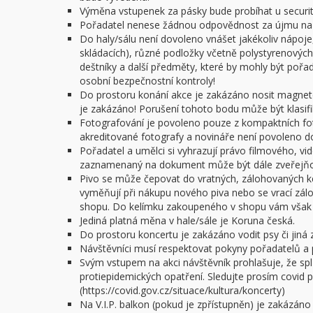
Výměna vstupenek za pásky bude probíhat u security
Pořadatel nenese žádnou odpovědnost za újmu na z
Do haly/sálu není dovoleno vnášet jakékoliv nápoje,
skládacích), různé podložky včetně polystyrenových 
deštníky a další předměty, které by mohly být poř
osobní bezpečnostní kontroly!
Do prostoru konání akce je zakázáno nosit magnet
je zakázáno! Porušení tohoto bodu může být klasifi
Fotografování je povoleno pouze z kompaktních f
akreditované fotografy a novináře není povoleno do 
Pořadatel a umělci si vyhrazují právo filmového, v
zaznamenaný na dokument může být dále zveřejňov
Pivo se může čepovat do vratných, zálohovaných ke
vyměňují při nákupu nového piva nebo se vrací zál
shopu. Do kelímku zakoupeného v shopu vám však n
Jediná platná měna v hale/sále je Koruna česká.
Do prostoru koncertu je zakázáno vodit psy či jiná z
Návštěvníci musí respektovat pokyny pořadatelů a 
Svým vstupem na akci návštěvník prohlašuje, že spl
protiepidemických opatření. Sledujte prosím covid po
(https://covid.gov.cz/situace/kultura/koncerty)
Na V.I.P. balkon (pokud je zpřístupněn) je zakázáno