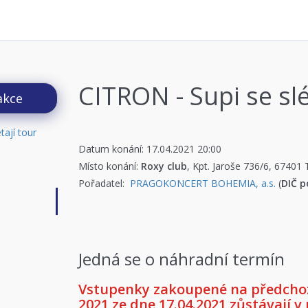
CITRON - Supi se slé
akce
Datum konání: 17.04.2021 20:00
Místo konání:
Roxy club
, Kpt. Jaroše 736/6, 67401 
Pořadatel:
PRAGOKONCERT BOHEMIA, a.s.
(
DIČ p
Jedná se o náhradní termín
Vstupenky zakoupené na předchozí
2021 ze dne 17.04.2021 zůstávají v 