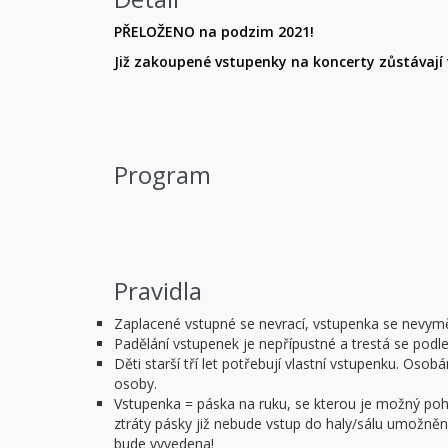
PŘELOŽENO na podzim 2021!
Již zakoupené vstupenky na koncerty zůstávají v
Program
Pravidla
Zaplacené vstupné se nevrací, vstupenka se nevym
Padělání vstupenek je nepřípustné a trestá se podl
Děti starší tří let potřebují vlastní vstupenku. O
osoby.
Vstupenka = páska na ruku, se kterou je možný pohy
ztráty pásky již nebude vstup do haly/sálu umožněn.
bude vyvedena!