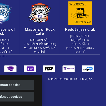
sters of
Masters of Rock
Reduta Jazz Club
ck
Café
JEDEN Z DESETI
MUTACE
KULTURNÍ SÁL,
NEJLEPŠÍCH A
TŠÍHO
CENTRÁLNÍ PŘEDPRODEJ
NEJSTARŠÍCH
OVÉHO
VSTUPENEK A KAVÁRNA
JAZZOVÝCH KLUBŮ V
U V ČESKÉ
VE ZLÍNĚ
EVROPĚ.
BLICE
© PRAGOKONCERT BOHEMIA, a.s.
ijmout cookies
.o. a
Viktor Eyermann
ítnout cookies