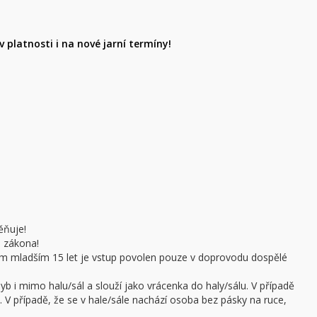
 platnosti i na nové jarní termíny!
ěňuje!
e zákona!
sobám mladším 15 let je vstup povolen pouze v doprovodu dospělé
b i mimo halu/sál a slouží jako vrácenka do haly/sálu. V případě
 V případě, že se v hale/sále nachází osoba bez pásky na ruce,