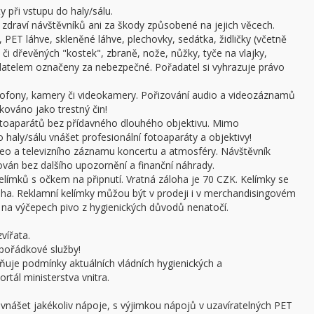
 při vstupu do haly/sálu.
draví návštěvníků ani za škody způsobené na jejich věcech.
 PET láhve, skleněné láhve, plechovky, sedátka, židličky (včetně
či dřevěných "kostek", zbraně, nože, nůžky, tyče na vlajky,
adatelem označeny za nebezpečné. Pořadatel si vyhrazuje právo
ofony, kamery či videokamery. Pořizování audio a videozáznamů
kováno jako trestný čin!
otoaparátů bez přídavného dlouhého objektivu. Mimo
haly/sálu vnášet profesionální fotoaparáty a objektivy!
ideo a televizního záznamu koncertu a atmosféry. Návštěvník
án bez dalšího upozornění a finanční náhrady.
límků s očkem na připnutí. Vratná záloha je 70 CZK. Kelímky se
oha. Reklamní kelímky můžou být v prodeji i v merchandisingovém
a výčepech pivo z hygienických důvodů nenatočí.
vířata.
pořádkové služby!
ňuje podmínky aktuálních vládních hygienických a
rtál ministerstva vnitra.
 vnášet jakékoliv nápoje, s výjimkou nápojů v uzavíratelných PET