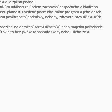
pokud je zpřístupněna).
stníkům události za účelem zachování bezpečného a hladkého
žitou platností uvedené podmínky, měnit program a jeho obsah
 jsou povětrnostní podmínky, nehody, zdravotní stav účinkujících
podezření na ohrožení zdraví účastníků nebo majetku pořadatele
ý útok a to bez jakékoliv náhrady škody nebo ušlého zisku