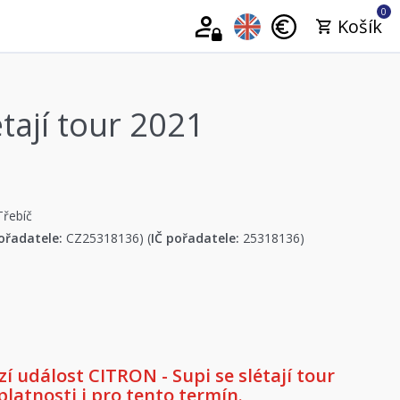
0
Košík
tají tour 2021
Třebíč
ořadatele:
CZ25318136) (
IČ pořadatele:
25318136)
 událost CITRON - Supi se slétají tour
platnosti i pro tento termín.