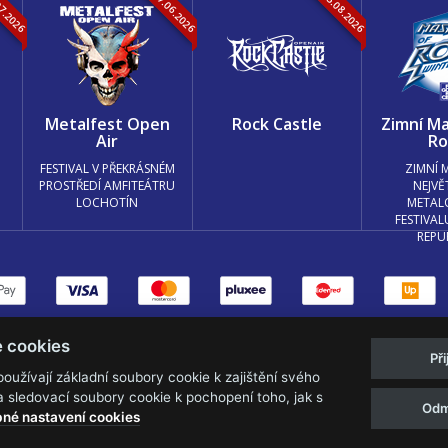
07.2026
05.-07.06.2026
13.-15.08.2026
k
Metalfest Open
Rock Castle
Zimní Ma
Air
Ro
FESTIVAL V PŘEKRÁSNÉM
ZIMNÍ 
PROSTŘEDÍ AMFITEÁTRU
NEJVĚ
LOCHOTÍN
METAL
FESTIVAL
REPU
měnit nastavení cookies.
e cookies
Př
Web s
k metalu vytvořila creatia.tech s.r
užívají základní soubory cookie k zajištění svého
 sledovací soubory cookie k pochopení toho, jak s
Odm
né nastavení cookies