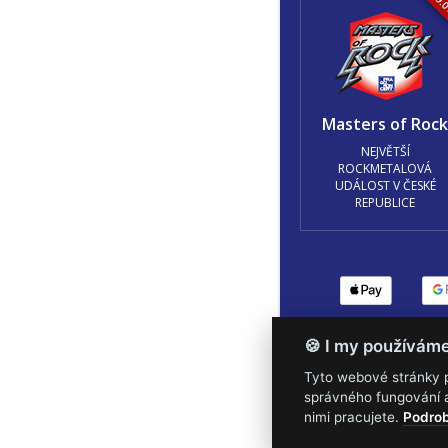
16.-19.
Masters of Roc
NEJVĚTŠÍ
ROCKMETALOVÁ
UDÁLOST V ČESKÉ
REPUBLICE
Podmínky užití
🍪 Z
🍪 I my používám
Tyto webové stránky po
správného fungování a
nimi pracujete.
Podrob