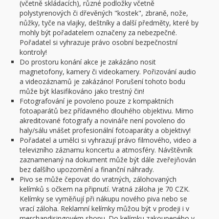
(včetně skládacích), různé podložky včetně
polystyrenových či dřevěných "kostek", zbraně, nože,
nůžky, tyče na vlajky, deštníky a další předměty, které by
mohly být pořadatelem označeny za nebezpečné.
Pořadatel si vyhrazuje právo osobní bezpečnostní
kontroly!
Do prostoru konání akce je zakázáno nosit
magnetofony, kamery či videokamery. Pořizování audio
a videozáznamů je zakázáno! Porušení tohoto bodu
může být klasifikováno jako trestný čin!
Fotografování je povoleno pouze z kompaktních
fotoaparátů bez přídavného dlouhého objektivu. Mimo
akreditované fotografy a novináře není povoleno do
haly/sálu vnášet profesionální fotoaparáty a objektivy!
Pořadatel a umělci si vyhrazují právo filmového, video a
televizního záznamu koncertu a atmosféry. Návštěvník
zaznamenaný na dokument může být dále zveřejňován
bez dalšího upozornění a finanční náhrady.
Pivo se může čepovat do vratných, zálohovaných
kelímků s očkem na připnutí. Vratná záloha je 70 CZK.
Kelímky se vyměňují při nákupu nového piva nebo se
vrací záloha. Reklamní kelímky můžou být v prodeji i v
merchandisingovém shopu. Do kelímku zakoupeného v