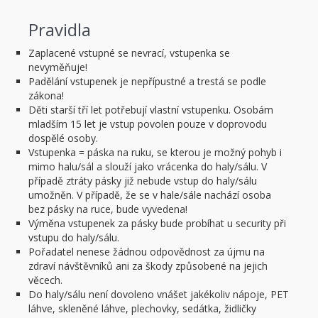
Pravidla
Zaplacené vstupné se nevrací, vstupenka se
nevyměňuje!
Padělání vstupenek je nepřípustné a trestá se podle
zákona!
Děti starší tří let potřebují vlastní vstupenku. Osobám
mladším 15 let je vstup povolen pouze v doprovodu
dospělé osoby.
Vstupenka = páska na ruku, se kterou je možný pohyb i
mimo halu/sál a slouží jako vrácenka do haly/sálu. V
případě ztráty pásky již nebude vstup do haly/sálu
umožněn. V případě, že se v hale/sále nachází osoba
bez pásky na ruce, bude vyvedena!
Výměna vstupenek za pásky bude probíhat u security při
vstupu do haly/sálu.
Pořadatel nenese žádnou odpovědnost za újmu na
zdraví návštěvníků ani za škody způsobené na jejich
věcech.
Do haly/sálu není dovoleno vnášet jakékoliv nápoje, PET
láhve, skleněné láhve, plechovky, sedátka, židličky