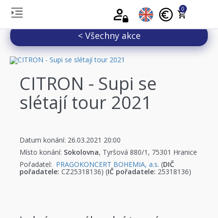
0
< Všechny akce
CITRON - Supi se
slétají tour 2021
Datum konání: 26.03.2021 20:00
Místo konání:
Sokolovna
, Tyršová 880/1, 75301 Hranice
Pořadatel:
PRAGOKONCERT BOHEMIA, a.s.
(
DIČ
pořadatele:
CZ25318136) (
IČ pořadatele:
25318136)