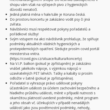
shopu vám však na výčepech pivo z hygienických
důvodů nenatočí.
Jediná platná měna v hale/sále je Koruna česká.
Do prostoru koncertu je zakázáno vodit psy či jiná
zvířata.
Návštěvníci musí respektovat pokyny pořadatelů a
pořádkové služby!
Svým vstupem na akci návštěvník prohlašuje, že splňuje
podmínky aktuálních vládních hygienických a
protiepidemických opatření. Sledujte prosím covid portál
ministerstva vnitra.
(https://covid.gov.cz/situace/kultura/koncerty)
Na V.I.P. balkon (pokud je zpřístupněn) je zakázáno
vnášet jakékoliv nápoje, s výjimkou nápojů v
uzavíratelných PET lahvích. Tašky a kabáty si prosím
odložte v šatně (pokud je zpřístupněna).
Pořadatel si vyhrazuje právo udělovat pokyny
účastníkům události za účelem zachování bezpečného a
hladkého průběhu události, měnit v případě nutnosti s
okamžitou platností uvedené podmínky, měnit program
a jeho obsah vč. účinkujících v případě nenadálých
událostí jako jsou povětrnostní podmínky, nehody,