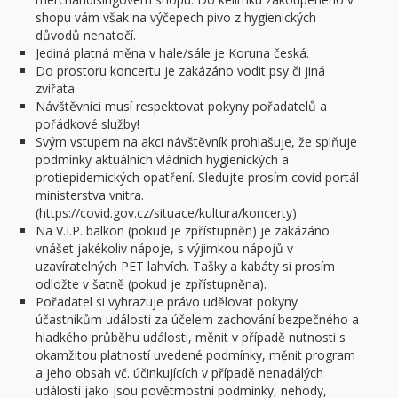
shopu vám však na výčepech pivo z hygienických
důvodů nenatočí.
Jediná platná měna v hale/sále je Koruna česká.
Do prostoru koncertu je zakázáno vodit psy či jiná
zvířata.
Návštěvníci musí respektovat pokyny pořadatelů a
pořádkové služby!
Svým vstupem na akci návštěvník prohlašuje, že splňuje
podmínky aktuálních vládních hygienických a
protiepidemických opatření. Sledujte prosím covid portál
ministerstva vnitra.
(https://covid.gov.cz/situace/kultura/koncerty)
Na V.I.P. balkon (pokud je zpřístupněn) je zakázáno
vnášet jakékoliv nápoje, s výjimkou nápojů v
uzavíratelných PET lahvích. Tašky a kabáty si prosím
odložte v šatně (pokud je zpřístupněna).
Pořadatel si vyhrazuje právo udělovat pokyny
účastníkům události za účelem zachování bezpečného a
hladkého průběhu události, měnit v případě nutnosti s
okamžitou platností uvedené podmínky, měnit program
a jeho obsah vč. účinkujících v případě nenadálých
událostí jako jsou povětrnostní podmínky, nehody,