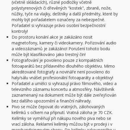
(včetně skládacích), různé podložky včetně
polystyrenových či dřevěných "kostek", zbraně, nože,
nůžky, tyče na vlajky, deštníky a další předměty, které by
mohly být pořadatelem označeny za nebezpečné.
Pořadatel si vyhrazuje právo osobní bezpečnostní
kontroly!
Do prostoru konání akce je zakázáno nosit
magnetofony, kamery či videokamery. Pořizování audio
a videozáznamů je zakázáno! Porušení tohoto bodu
může být klasifikováno jako trestný čin!
Fotografování je povoleno pouze z kompaktních
fotoaparátů bez přídavného dlouhého objektivu. Mimo
akreditované fotografy a novináře není povoleno do
haly/sálu vnášet profesionální fotoaparáty a objektivy!
Pořadatel a umělci si vyhrazují právo filmového, video a
televizního záznamu koncertu a atmosféry. Návštěvník
zaznamenaný na dokument může být dále zveřejňován
bez dalšího upozornění a finanční náhrady.
Pivo se může čepovat do vratných, zálohovaných
kelímků s očkem na připnutí. Vratná záloha je 70 CZK.
Kelímky se vyměňují při nákupu nového piva nebo se
vrací záloha. Reklamní kelímky můžou být v prodeji i v
merchandisingovém shopu. Do kelímku zakoupeného v