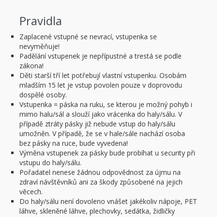
Pravidla
Zaplacené vstupné se nevrací, vstupenka se
nevyměňuje!
Padělání vstupenek je nepřípustné a trestá se podle
zákona!
Děti starší tří let potřebují vlastní vstupenku. Osobám
mladším 15 let je vstup povolen pouze v doprovodu
dospělé osoby.
Vstupenka = páska na ruku, se kterou je možný pohyb i
mimo halu/sál a slouží jako vrácenka do haly/sálu. V
případě ztráty pásky již nebude vstup do haly/sálu
umožněn. V případě, že se v hale/sále nachází osoba
bez pásky na ruce, bude vyvedena!
Výměna vstupenek za pásky bude probíhat u security při
vstupu do haly/sálu.
Pořadatel nenese žádnou odpovědnost za újmu na
zdraví návštěvníků ani za škody způsobené na jejich
věcech.
Do haly/sálu není dovoleno vnášet jakékoliv nápoje, PET
láhve, skleněné láhve, plechovky, sedátka, židličky