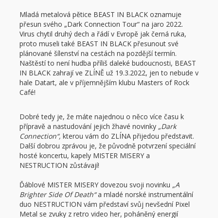
Mladá metalová pětice BEAST IN BLACK oznamuje
přesun svého „Dark Connection Tour“ na jaro 2022.
Virus chytil druhý dech a řádí v Evropě jak černá ruka,
proto museli také BEAST IN BLACK přesunout své
plánované šílenství na cestách na pozdější termín.
Naštěstí to není hudba příliš daleké budoucnosti, BEAST
IN BLACK zahrají ve ZLÍNĚ už 19.3.2022, jen to nebude v
hale Datart, ale v příjemnějším klubu Masters of Rock
Café!
Dobré tedy je, že máte najednou o něco více času k
přípravě a nastudování jejich žhavé novinky
„Dark
Connection“,
kterou vám do ZLÍNA přijedou představit.
Další dobrou zprávou je, že původně potvrzení speciální
hosté koncertu, kapely MISTER MISERY a
NESTRUCTION zůstávají!
Ďáblové MISTER MISERY dovezou svoji novinku
„A
Brighter Side Of Death“
a mladé norské instrumentální
duo NESTRUCTION vám představí svůj nevšední Pixel
Metal se zvuky z retro video her, poháněný energií