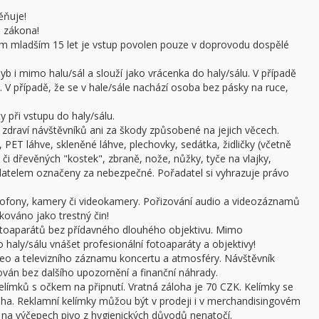
ěňuje!
e zákona!
sobám mladším 15 let je vstup povolen pouze v doprovodu dospělé
b i mimo halu/sál a slouží jako vrácenka do haly/sálu. V případě
 V případě, že se v hale/sále nachází osoba bez pásky na ruce,
 při vstupu do haly/sálu.
draví návštěvníků ani za škody způsobené na jejich věcech.
 PET láhve, skleněné láhve, plechovky, sedátka, židličky (včetně
či dřevěných "kostek", zbraně, nože, nůžky, tyče na vlajky,
adatelem označeny za nebezpečné. Pořadatel si vyhrazuje právo
ofony, kamery či videokamery. Pořizování audio a videozáznamů
kováno jako trestný čin!
otoaparátů bez přídavného dlouhého objektivu. Mimo
haly/sálu vnášet profesionální fotoaparáty a objektivy!
ideo a televizního záznamu koncertu a atmosféry. Návštěvník
án bez dalšího upozornění a finanční náhrady.
límků s očkem na připnutí. Vratná záloha je 70 CZK. Kelímky se
oha. Reklamní kelímky můžou být v prodeji i v merchandisingovém
a výčepech pivo z hygienických důvodů nenatočí.