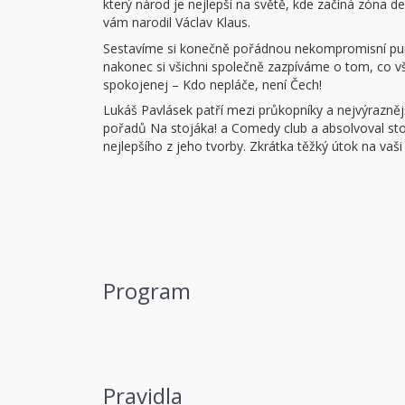
který národ je nejlepší na světě, kde začíná zóna debi
vám narodil Václav Klaus.
Sestavíme si konečně pořádnou nekompromisní pun
nakonec si všichni společně zazpíváme o tom, co v
spokojenej – Kdo nepláče, není Čech!
Lukáš Pavlásek patří mezi průkopníky a nejvýrazněj
pořadů Na stojáka! a Comedy club a absolvoval stov
nejlepšího z jeho tvorby. Zkrátka těžký útok na vaši 
Program
Pravidla