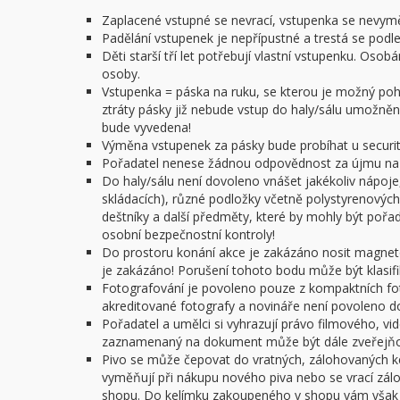
Zaplacené vstupné se nevrací, vstupenka se nevym
Padělání vstupenek je nepřípustné a trestá se podl
Děti starší tří let potřebují vlastní vstupenku. O
osoby.
Vstupenka = páska na ruku, se kterou je možný pohy
ztráty pásky již nebude vstup do haly/sálu umožněn.
bude vyvedena!
Výměna vstupenek za pásky bude probíhat u security
Pořadatel nenese žádnou odpovědnost za újmu na z
Do haly/sálu není dovoleno vnášet jakékoliv nápoje,
skládacích), různé podložky včetně polystyrenových 
deštníky a další předměty, které by mohly být poř
osobní bezpečnostní kontroly!
Do prostoru konání akce je zakázáno nosit magnet
je zakázáno! Porušení tohoto bodu může být klasifi
Fotografování je povoleno pouze z kompaktních f
akreditované fotografy a novináře není povoleno do 
Pořadatel a umělci si vyhrazují právo filmového, v
zaznamenaný na dokument může být dále zveřejňov
Pivo se může čepovat do vratných, zálohovaných ke
vyměňují při nákupu nového piva nebo se vrací zál
shopu. Do kelímku zakoupeného v shopu vám však n