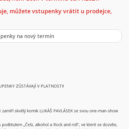
e, můžete vstupenky vrátit u prodejce,
upenky na nový termín
UPENKY ZŮSTÁVAJÍ V PLATNOSTI!
vě zamíří skvělý komik LUKÁŠ PAVLÁSEK se svou one-man-show
titulem „Češi, alkohol a Rock and roll“, ve které se dozvíte,