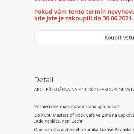
Pokud vám tento termín nevyhovuj
kde jste je zakoupili do 30.06.2021.
Koupit vst
Detail
AKCE PŘELOŽENA NA 8.11.2021! ZAKOUPENÉ VST
Příznivci one-man-show a stand-upů pozor!
Do klubu Masters of Rock Café ve Zlíně na Čepko
„Kdo nepláče, není Čech!“.
One man show známého komika Lukáše Pavláska s pod