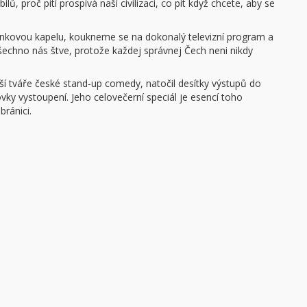
lů, proč pití prospívá naší civilizaci, co pít když chcete, aby se
kovou kapelu, koukneme se na dokonalý televizní program a
šechno nás štve, protože každej správnej Čech neni nikdy
ší tváře české stand-up comedy, natočil desítky výstupů do
ky vystoupení. Jeho celovečerní speciál je esencí toho
bránici.