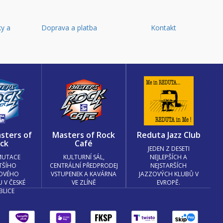
y a
Doprava a platba
Kontakt
d
sters of
Masters of Rock
Reduta Jazz Club
ck
Café
JEDEN Z DESETI
MUTACE
KULTURNÍ SÁL,
NEJLEPŠÍCH A
TŠÍHO
CENTRÁLNÍ PŘEDPRODEJ
NEJSTARŠÍCH
OVÉHO
VSTUPENEK A KAVÁRNA
JAZZOVÝCH KLUBŮ V
U V ČESKÉ
VE ZLÍNĚ
EVROPĚ.
BLICE