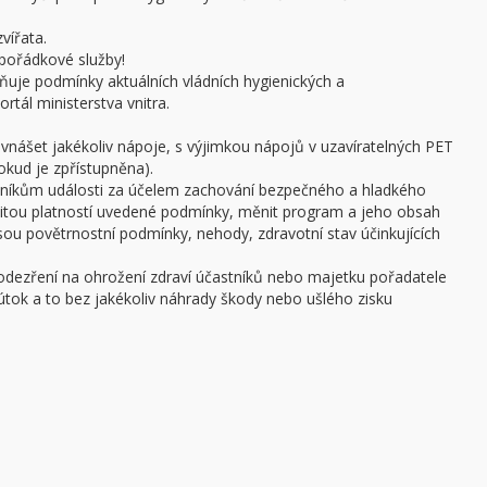
vířata.
pořádkové služby!
ňuje podmínky aktuálních vládních hygienických a
rtál ministerstva vnitra.
 vnášet jakékoliv nápoje, s výjimkou nápojů v uzavíratelných PET
pokud je zpřístupněna).
stníkům události za účelem zachování bezpečného a hladkého
žitou platností uvedené podmínky, měnit program a jeho obsah
 jsou povětrnostní podmínky, nehody, zdravotní stav účinkujících
podezření na ohrožení zdraví účastníků nebo majetku pořadatele
ý útok a to bez jakékoliv náhrady škody nebo ušlého zisku