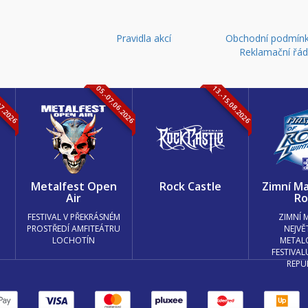
Pravidla akcí
Obchodní podmínk
Reklamační řá
07.2026
05.-07.06.2026
13.-15.08.2026
k
Metalfest Open
Rock Castle
Zimní Ma
Air
Ro
FESTIVAL V PŘEKRÁSNÉM
ZIMNÍ 
PROSTŘEDÍ AMFITEÁTRU
NEJVĚ
LOCHOTÍN
METAL
FESTIVAL
REPU