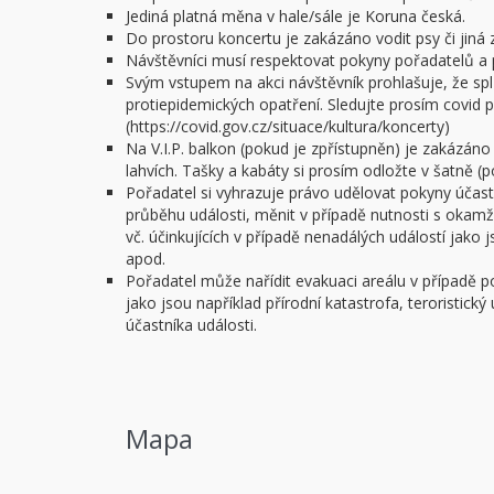
Jediná platná měna v hale/sále je Koruna česká.
Do prostoru koncertu je zakázáno vodit psy či jiná z
Návštěvníci musí respektovat pokyny pořadatelů a 
Svým vstupem na akci návštěvník prohlašuje, že spl
protiepidemických opatření. Sledujte prosím covid po
(https://covid.gov.cz/situace/kultura/koncerty)
Na V.I.P. balkon (pokud je zpřístupněn) je zakázáno
lahvích. Tašky a kabáty si prosím odložte v šatně (
Pořadatel si vyhrazuje právo udělovat pokyny úča
průběhu události, měnit v případě nutnosti s okam
vč. účinkujících v případě nenadálých událostí jako
apod.
Pořadatel může nařídit evakuaci areálu v případě 
jako jsou například přírodní katastrofa, teroristick
účastníka události.
Mapa