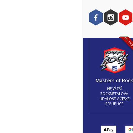
16.-19.
Masters of Roc
NEJVĚTŠÍ
ROCKMETALOVÁ
UDÁLOST V ČESKÉ
REPUBLICE