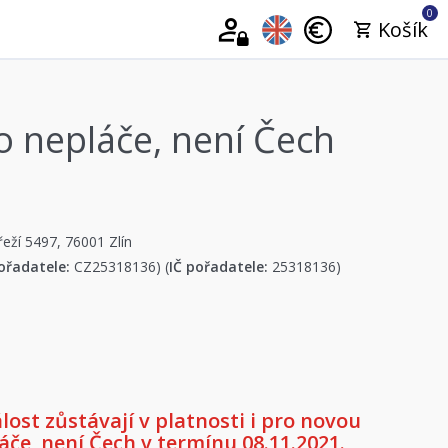
0
Košík
o nepláče, není Čech
řeží 5497, 76001 Zlín
ořadatele:
CZ25318136) (
IČ pořadatele:
25318136)
st zůstávají v platnosti i pro novou
áče, není Čech v termínu 08.11.2021.