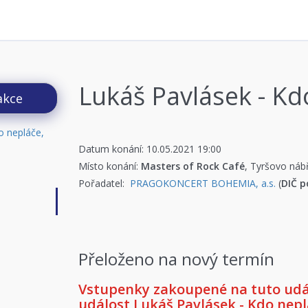
Lukáš Pavlásek - Kd
akce
Datum konání: 10.05.2021 19:00
Místo konání:
Masters of Rock Café
, Tyršovo náb
Pořadatel:
PRAGOKONCERT BOHEMIA, a.s.
(
DIČ p
Přeloženo na nový termín
Vstupenky zakoupené na tuto událo
událost Lukáš Pavlásek - Kdo nepl