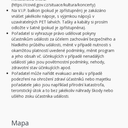
(https://covid.gov.cz/situace/kultura/koncerty)
Na V.I.P. balkon (pokud je zpřístupněn) je zakázáno
vnášet jakékoliv nápoje, s výjimkou nápojů v
uzavíratelných PET lahvích. Tašky a kabáty si prosím
odložte v šatně (pokud je zpřístupněna).
Pořadatel si vyhrazuje právo udělovat pokyny
účastníkům události za účelem zachování bezpečného a
hladkého průběhu události, měnit v případě nutnosti s
okamžitou platností uvedené podmínky, měnit program
a jeho obsah vč. účinkujících v případě nenadálých
událostí jako jsou povětrnostní podmínky, nehody,
zdravotní stav účinkujících apod.
Pořadatel může nařídit evakuaci areálu v případě
podezření na ohrožení zdraví účastníků nebo majetku
pořadatele jako jsou například přírodní katastrofa,
teroristický útok a to bez jakékoliv náhrady škody nebo
ušlého zisku účastníka události.
Mapa