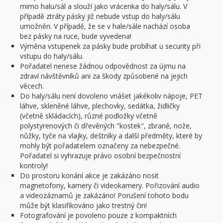
mimo halu/sál a slouží jako vrácenka do haly/sálu. V
případě ztráty pásky již nebude vstup do haly/sálu
umožněn. V případě, že se v hale/sále nachází osoba
bez pásky na ruce, bude vyvedena!
Výměna vstupenek za pásky bude probíhat u security při
vstupu do haly/sálu.
Pořadatel nenese žádnou odpovědnost za újmu na
zdraví návštěvníků ani za škody způsobené na jejich
věcech.
Do haly/sálu není dovoleno vnášet jakékoliv nápoje, PET
láhve, skleněné láhve, plechovky, sedátka, židličky
(včetně skládacích), různé podložky včetně
polystyrenových či dřevěných "kostek", zbraně, nože,
nůžky, tyče na vlajky, deštníky a další předměty, které by
mohly být pořadatelem označeny za nebezpečné.
Pořadatel si vyhrazuje právo osobní bezpečnostní
kontroly!
Do prostoru konání akce je zakázáno nosit
magnetofony, kamery či videokamery. Pořizování audio
a videozáznamů je zakázáno! Porušení tohoto bodu
může být klasifikováno jako trestný čin!
Fotografování je povoleno pouze z kompaktních