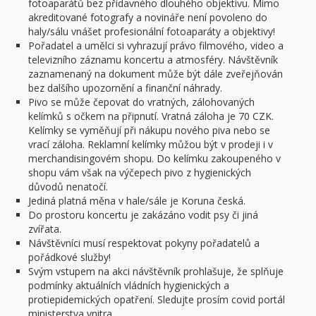
fotoaparátů bez přídavného dlouhého objektivu. Mimo
akreditované fotografy a novináře není povoleno do
haly/sálu vnášet profesionální fotoaparáty a objektivy!
Pořadatel a umělci si vyhrazují právo filmového, video a
televizního záznamu koncertu a atmosféry. Návštěvník
zaznamenaný na dokument může být dále zveřejňován
bez dalšího upozornění a finanční náhrady.
Pivo se může čepovat do vratných, zálohovaných
kelímků s očkem na připnutí. Vratná záloha je 70 CZK.
Kelímky se vyměňují při nákupu nového piva nebo se
vrací záloha. Reklamní kelímky můžou být v prodeji i v
merchandisingovém shopu. Do kelímku zakoupeného v
shopu vám však na výčepech pivo z hygienických
důvodů nenatočí.
Jediná platná měna v hale/sále je Koruna česká.
Do prostoru koncertu je zakázáno vodit psy či jiná
zvířata.
Návštěvníci musí respektovat pokyny pořadatelů a
pořádkové služby!
Svým vstupem na akci návštěvník prohlašuje, že splňuje
podmínky aktuálních vládních hygienických a
protiepidemických opatření. Sledujte prosím covid portál
ministerstva vnitra.