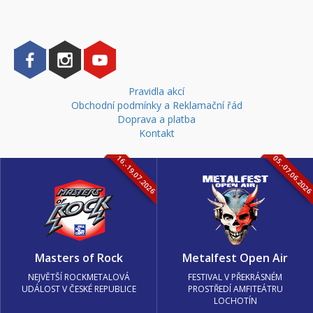
Pravidla akcí
Obchodní podmínky a Reklamační řád
Doprava a platba
Kontakt
16.-19.07.2026
05.-07.06.202
Masters of Rock
Metalfest Open Air
NEJVĚTŠÍ ROCKMETALOVÁ
FESTIVAL V PŘEKRÁSNÉM
UDÁLOST V ČESKÉ REPUBLICE
PROSTŘEDÍ AMFITEÁTRU
LOCHOTÍN