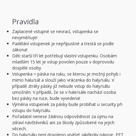
Pravidla
Zaplacené vstupné se nevrací, vstupenka se
nevyměňuje!
Padělání vstupenek je nepřípustné a trestá se podle
zákona!
Děti starší tří let potřebují vlastní vstupenku. Osobám
mladším 15 let je vstup povolen pouze v doprovodu
dospělé osoby.
Vstupenka = páska na ruku, se kterou je možný pohyb i
mimo halu/sál a slouží jako vrácenka do haly/sálu. V
případě ztráty pásky již nebude vstup do haly/sálu
umožněn. V případě, že se v hale/sále nachází osoba
bez pásky na ruce, bude vyvedena!
Výměna vstupenek za pásky bude probíhat u security při
vstupu do haly/sálu.
Pořadatel nenese žádnou odpovědnost za újmu na
zdraví návštěvníků ani za škody způsobené na jejich
věcech.
Do haly/sálu není dovoleno vnášet jakékoliv nápoje, PET