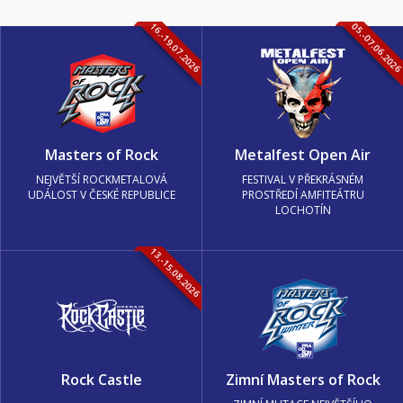
16.-19.07.2026
05.-07.06.202
Masters of Rock
Metalfest Open Air
NEJVĚTŠÍ ROCKMETALOVÁ
FESTIVAL V PŘEKRÁSNÉM
UDÁLOST V ČESKÉ REPUBLICE
PROSTŘEDÍ AMFITEÁTRU
LOCHOTÍN
13.-15.08.2026
Rock Castle
Zimní Masters of Rock