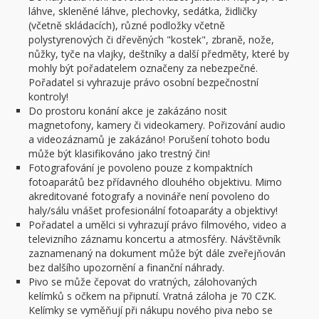
láhve, skleněné láhve, plechovky, sedátka, židličky
(včetně skládacích), různé podložky včetně
polystyrenových či dřevěných "kostek", zbraně, nože,
nůžky, tyče na vlajky, deštníky a další předměty, které by
mohly být pořadatelem označeny za nebezpečné.
Pořadatel si vyhrazuje právo osobní bezpečnostní
kontroly!
Do prostoru konání akce je zakázáno nosit
magnetofony, kamery či videokamery. Pořizování audio
a videozáznamů je zakázáno! Porušení tohoto bodu
může být klasifikováno jako trestný čin!
Fotografování je povoleno pouze z kompaktních
fotoaparátů bez přídavného dlouhého objektivu. Mimo
akreditované fotografy a novináře není povoleno do
haly/sálu vnášet profesionální fotoaparáty a objektivy!
Pořadatel a umělci si vyhrazují právo filmového, video a
televizního záznamu koncertu a atmosféry. Návštěvník
zaznamenaný na dokument může být dále zveřejňován
bez dalšího upozornění a finanční náhrady.
Pivo se může čepovat do vratných, zálohovaných
kelímků s očkem na připnutí. Vratná záloha je 70 CZK.
Kelímky se vyměňují při nákupu nového piva nebo se