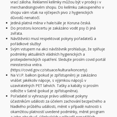
vrací záloha. Reklamní kelímky můžou být v prodeji i v
merchandisingovém shopu. Do kelímku zakoupeného v
shopu vám však na výčepech pivo z hygienických
důvodů nenatočí.
Jediná platná měna v hale/sále je Koruna česká.
Do prostoru koncertu je zakázáno vodit psy či jiná
zvířata.
Návštěvníci musí respektovat pokyny pořadatelů a
pořádkové služby!
Svým vstupem na akci návštěvník prohlašuje, že splňuje
podmínky aktuálních vládních hygienických a
protiepidemických opatření. Sledujte prosím covid portál
ministerstva vnitra.
(https://covid.gov.cz/situace/kultura/koncerty)
Na V.I.P. balkon (pokud je zpřístupněn) je zakázáno
vnášet jakékoliv nápoje, s výjimkou nápojů v
uzavíratelných PET lahvích. Tašky a kabáty si prosím
odložte v šatně (pokud je zpřístupněna).
Pořadatel si vyhrazuje právo udělovat pokyny
účastníkům události za účelem zachování bezpečného a
hladkého průběhu události, měnit v případě nutnosti s
okamžitou platností uvedené podmínky, měnit program
a jeho obsah vč. účinkujících v případě nenadálých