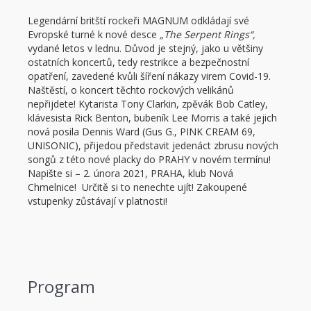
Legendární britští rockeři MAGNUM odkládají své
Evropské turné k nové desce
„The Serpent Rings“,
vydané letos v lednu. Důvod je stejný, jako u většiny
ostatních koncertů, tedy restrikce a bezpečnostní
opatření, zavedené kvůli šíření nákazy virem Covid-19.
Naštěstí, o koncert těchto rockových velikánů
nepřijdete! Kytarista Tony Clarkin, zpěvák Bob Catley,
klávesista Rick Benton, bubeník Lee Morris a také jejich
nová posila Dennis Ward (Gus G., PINK CREAM 69,
UNISONIC), přijedou představit jedenáct zbrusu nových
songů z této nové placky do PRAHY v novém termínu!
Napište si – 2. února 2021, PRAHA, klub Nová
Chmelnice! Určitě si to nenechte ujít! Zakoupené
vstupenky zůstávají v platnosti!
Program