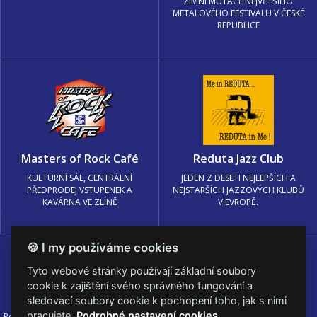
ZIMNÍ MUTACE NEJVĚTŠÍHO
METALOVÉHO FESTIVALU V ČESKÉ
REPUBLICE
Masters of Rock Café
Reduta Jazz Club
KULTURNÍ SÁL, CENTRÁLNÍ
JEDEN Z DESETI NEJLEPŠÍCH A
PŘEDPRODEJ VSTUPENEK A
NEJSTARŠÍCH JAZZOVÝCH KLUBŮ
KAVÁRNA VE ZLÍNĚ
V EVROPĚ.
🍪 I my používáme cookies
Tyto webové stránky používají základní soubory
cookie k zajištění svého správného fungování a
sledovací soubory cookie k pochopení toho, jak s nimi
pracujete.
Podrobné nastavení cookies
Podmínky užití
🍪 Změnit nastavení cookies.