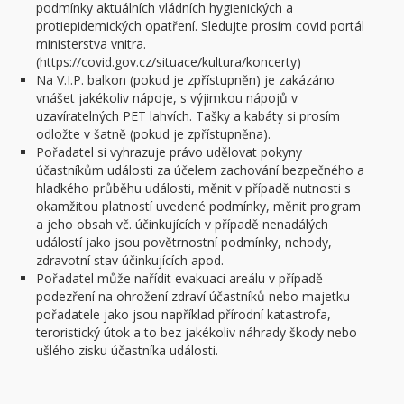
podmínky aktuálních vládních hygienických a
protiepidemických opatření. Sledujte prosím covid portál
ministerstva vnitra.
(https://covid.gov.cz/situace/kultura/koncerty)
Na V.I.P. balkon (pokud je zpřístupněn) je zakázáno
vnášet jakékoliv nápoje, s výjimkou nápojů v
uzavíratelných PET lahvích. Tašky a kabáty si prosím
odložte v šatně (pokud je zpřístupněna).
Pořadatel si vyhrazuje právo udělovat pokyny
účastníkům události za účelem zachování bezpečného a
hladkého průběhu události, měnit v případě nutnosti s
okamžitou platností uvedené podmínky, měnit program
a jeho obsah vč. účinkujících v případě nenadálých
událostí jako jsou povětrnostní podmínky, nehody,
zdravotní stav účinkujících apod.
Pořadatel může nařídit evakuaci areálu v případě
podezření na ohrožení zdraví účastníků nebo majetku
pořadatele jako jsou například přírodní katastrofa,
teroristický útok a to bez jakékoliv náhrady škody nebo
ušlého zisku účastníka události.