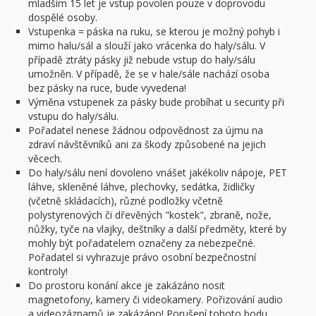
mladším 15 let je vstup povolen pouze v doprovodu
dospělé osoby.
Vstupenka = páska na ruku, se kterou je možný pohyb i
mimo halu/sál a slouží jako vrácenka do haly/sálu. V
případě ztráty pásky již nebude vstup do haly/sálu
umožněn. V případě, že se v hale/sále nachází osoba
bez pásky na ruce, bude vyvedena!
Výměna vstupenek za pásky bude probíhat u security při
vstupu do haly/sálu.
Pořadatel nenese žádnou odpovědnost za újmu na
zdraví návštěvníků ani za škody způsobené na jejich
věcech.
Do haly/sálu není dovoleno vnášet jakékoliv nápoje, PET
láhve, skleněné láhve, plechovky, sedátka, židličky
(včetně skládacích), různé podložky včetně
polystyrenových či dřevěných "kostek", zbraně, nože,
nůžky, tyče na vlajky, deštníky a další předměty, které by
mohly být pořadatelem označeny za nebezpečné.
Pořadatel si vyhrazuje právo osobní bezpečnostní
kontroly!
Do prostoru konání akce je zakázáno nosit
magnetofony, kamery či videokamery. Pořizování audio
a videozáznamů je zakázáno! Porušení tohoto bodu