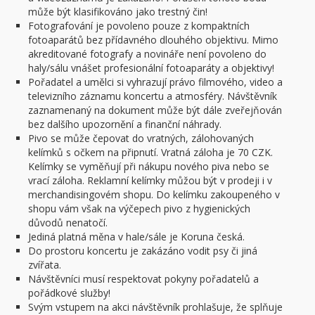
může být klasifikováno jako trestný čin!
Fotografování je povoleno pouze z kompaktních
fotoaparátů bez přídavného dlouhého objektivu. Mimo
akreditované fotografy a novináře není povoleno do
haly/sálu vnášet profesionální fotoaparáty a objektivy!
Pořadatel a umělci si vyhrazují právo filmového, video a
televizního záznamu koncertu a atmosféry. Návštěvník
zaznamenaný na dokument může být dále zveřejňován
bez dalšího upozornění a finanční náhrady.
Pivo se může čepovat do vratných, zálohovaných
kelímků s očkem na připnutí. Vratná záloha je 70 CZK.
Kelímky se vyměňují při nákupu nového piva nebo se
vrací záloha. Reklamní kelímky můžou být v prodeji i v
merchandisingovém shopu. Do kelímku zakoupeného v
shopu vám však na výčepech pivo z hygienických
důvodů nenatočí.
Jediná platná měna v hale/sále je Koruna česká.
Do prostoru koncertu je zakázáno vodit psy či jiná
zvířata.
Návštěvníci musí respektovat pokyny pořadatelů a
pořádkové služby!
Svým vstupem na akci návštěvník prohlašuje, že splňuje