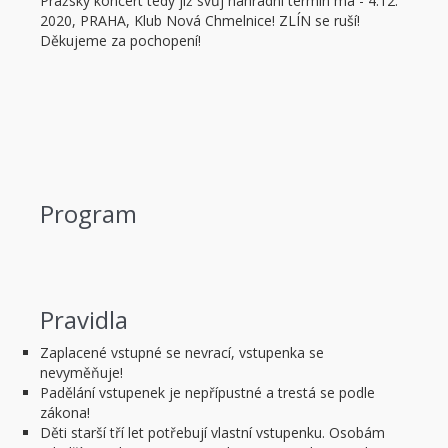
Pražský koncert tedy již svůj náhradní termín má - 4.12.
2020, PRAHA, Klub Nová Chmelnice! ZLÍN se ruší!
Děkujeme za pochopení!
Program
Pravidla
Zaplacené vstupné se nevrací, vstupenka se
nevyměňuje!
Padělání vstupenek je nepřípustné a trestá se podle
zákona!
Děti starší tří let potřebují vlastní vstupenku. Osobám