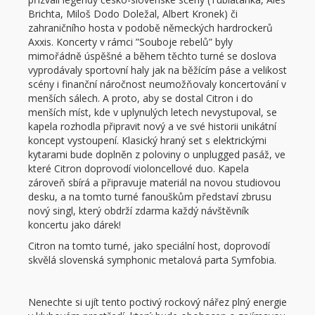
Brichta, Miloš Dodo Doležal, Albert Kronek) či
zahraničního hosta v podobě německých hardrockerů
Axxis. Koncerty v rámci ”Souboje rebelů” byly
mimořádně úspěšné a během těchto turné se doslova
vyprodávaly sportovní haly jak na běžícím páse a velikost
scény i finanční náročnost neumožňovaly koncertování v
menších sálech. A proto, aby se dostal Citron i do
menších míst, kde v uplynulých letech nevystupoval, se
kapela rozhodla připravit nový a ve své historii unikátní
koncept vystoupení. Klasický hraný set s elektrickými
kytarami bude doplněn z poloviny o unplugged pasáž, ve
které Citron doprovodí violoncellové duo. Kapela
zároveň sbírá a připravuje materiál na novou studiovou
desku, a na tomto turné fanouškům představí zbrusu
nový singl, který obdrží zdarma každý návštěvník
koncertu jako dárek!
Citron na tomto turné, jako speciální host, doprovodí
skvělá slovenská symphonic metalová parta Symfobia.
Nenechte si ujít tento poctivý rockový nářez plný energie