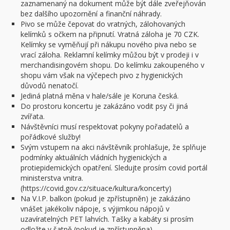
zaznamenaný na dokument může být dále zveřejňován
bez dalšího upozornění a finanční náhrady.
Pivo se může čepovat do vratných, zálohovaných
kelímků s očkem na připnutí. Vratná záloha je 70 CZK.
Kelímky se vyměňují při nákupu nového piva nebo se
vrací záloha. Reklamní kelímky můžou být v prodeji i v
merchandisingovém shopu. Do kelímku zakoupeného v
shopu vám však na výčepech pivo z hygienických
důvodů nenatočí.
Jediná platná měna v hale/sále je Koruna česká.
Do prostoru koncertu je zakázáno vodit psy či jiná
zvířata.
Návštěvníci musí respektovat pokyny pořadatelů a
pořádkové služby!
Svým vstupem na akci návštěvník prohlašuje, že splňuje
podmínky aktuálních vládních hygienických a
protiepidemických opatření. Sledujte prosím covid portál
ministerstva vnitra.
(https://covid.gov.cz/situace/kultura/koncerty)
Na V.I.P. balkon (pokud je zpřístupněn) je zakázáno
vnášet jakékoliv nápoje, s výjimkou nápojů v
uzavíratelných PET lahvích. Tašky a kabáty si prosím
odložte v šatně (pokud je zpřístupněna).