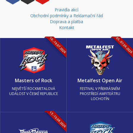
Pravidla akcí
Obchodní podmínky a Reklamační řád
Doprava a platba
Kontakt
16.-19.07.2026
05.-07.06.202
Masters of Rock
Metalfest Open Air
NEJVĚTŠÍ ROCKMETALOVÁ
FESTIVAL V PŘEKRÁSNÉM
UDÁLOST V ČESKÉ REPUBLICE
PROSTŘEDÍ AMFITEÁTRU
LOCHOTÍN
13.-15.08.2026