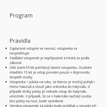
Program
Pravidla
Zaplacené vstupné se nevrací, vstupenka se
nevyměňuje!
Padělání vstupenek je nepřípustné a trestá se podle
zákona!
Děti starší tří let potřebují vlastní vstupenku. Osobám
mladším 15 let je vstup povolen pouze v doprovodu
dospělé osoby.
Vstupenka = páska na ruku, se kterou je možný pohyb i
mimo halu/sál a slouží jako vrácenka do haly/sálu. V
případě ztráty pásky již nebude vstup do haly/sálu
umožněn. V případě, že se v hale/sále nachází osoba
bez pásky na ruce, bude vyvedena!
Výměna vstupenek za pásky bude probíhat u security při