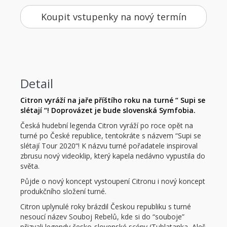
Koupit vstupenky na nový termín
Detail
Citron vyráží na jaře příštího roku na turné “ Supi se
slétají “! Doprovázet je bude slovenská Symfobia.
Česká hudební legenda Citron vyráží po roce opět na
turné po České republice, tentokráte s názvem “Supi se
slétají Tour 2020“! K názvu turné pořadatele inspiroval
zbrusu nový videoklip, který kapela nedávno vypustila do
světa.
Půjde o nový koncept vystoupení Citronu i nový koncept
produkčního složení turné.
Citron uplynulé roky brázdil Českou republiku s turné
nesoucí název Souboj Rebelů, kde si do “souboje”
přizvali legendy česko-slovenské scény (Tublatanka, Aleš