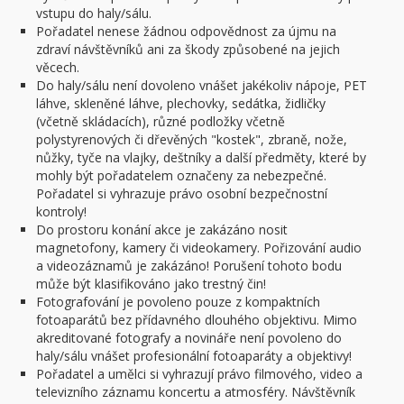
vstupu do haly/sálu.
Pořadatel nenese žádnou odpovědnost za újmu na
zdraví návštěvníků ani za škody způsobené na jejich
věcech.
Do haly/sálu není dovoleno vnášet jakékoliv nápoje, PET
láhve, skleněné láhve, plechovky, sedátka, židličky
(včetně skládacích), různé podložky včetně
polystyrenových či dřevěných "kostek", zbraně, nože,
nůžky, tyče na vlajky, deštníky a další předměty, které by
mohly být pořadatelem označeny za nebezpečné.
Pořadatel si vyhrazuje právo osobní bezpečnostní
kontroly!
Do prostoru konání akce je zakázáno nosit
magnetofony, kamery či videokamery. Pořizování audio
a videozáznamů je zakázáno! Porušení tohoto bodu
může být klasifikováno jako trestný čin!
Fotografování je povoleno pouze z kompaktních
fotoaparátů bez přídavného dlouhého objektivu. Mimo
akreditované fotografy a novináře není povoleno do
haly/sálu vnášet profesionální fotoaparáty a objektivy!
Pořadatel a umělci si vyhrazují právo filmového, video a
televizního záznamu koncertu a atmosféry. Návštěvník