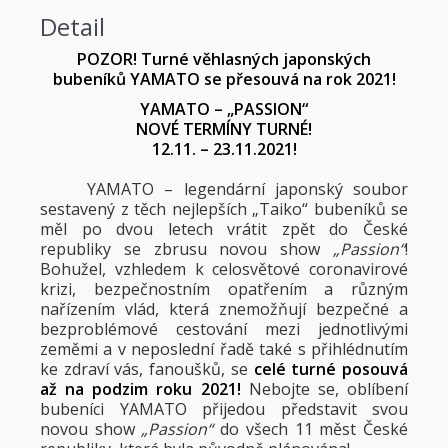
Detail
POZOR! Turné věhlasných japonských
bubeníků YAMATO se přesouvá na rok 2021!
YAMATO – „PASSION“
NOVÉ TERMÍNY TURNÉ!
12.11. – 23.11.2021!
YAMATO – legendární japonský soubor
sestavený z těch nejlepších „Taiko“ bubeníků se
měl po dvou letech vrátit zpět do České
republiky se zbrusu novou show
„Passion“
!
Bohužel, vzhledem k celosvětové coronavirové
krizi, bezpečnostním opatřením a různým
nařízením vlád, která znemožňují bezpečné a
bezproblémové cestování mezi jednotlivými
zeměmi a v neposlední řadě také s přihlédnutím
ke zdraví vás, fanoušků, se
celé turné posouvá
až na podzim roku 2021!
Nebojte se, oblíbení
bubeníci YAMATO přijedou představit svou
novou show
„Passion“
do všech 11 měst České