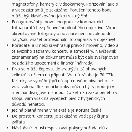
magnetofony, kamery či videokamery. Pořizování audio
a videozáznamů je zakázáno! Porušení tohoto bodu
může být klasifikováno jako trestný čin!
Fotografování je povoleno pouze z kompaktních
fotoaparátů bez přídavného dlouhého objektivu. Mimo
akreditované fotografy a novináře není povoleno do
haly/sálu vnášet profesionální fotoaparáty a objektivy!
Pořadatel a umělci si vyhrazují právo filmového, video a
televizního záznamu koncertu a atmosféry. Návštěvník
zaznamenaný na dokument může být dále zveřejňován
bez dalšího upozornění a finanční náhrady.
Pivo se může čepovat do vratných, zálohovaných
kelímků s očkem na připnutí. Vratná záloha je 70 CZK.
Kelímky se vyměňují při nákupu nového piva nebo se
vrací záloha. Reklamní kelímky můžou být v prodeji i v
merchandisingovém shopu. Do kelímku zakoupeného v
shopu vám však na výčepech pivo z hygienických
důvodů nenatočí.
Jediná platná měna v hale/sále je Koruna česká.
Do prostoru koncertu je zakázáno vodit psy či jiná
zvířata.
Návštěvníci musí respektovat pokyny pořadatelů a