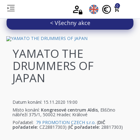
0
< Všechny akce
YAMATO THE
DRUMMERS OF
JAPAN
Datum konání: 15.11.2020 19:00
Místo konání:
Kongresové centrum Aldis
, Eliščino
nábřeží 375/1, 50002 Hradec Králové
Pořadatel:
79 PROMOTION CZECH s.r.o.
(
DIČ
pořadatele:
CZ28817303) (
IČ pořadatele:
28817303)