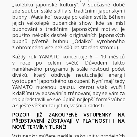
„kolébku japonské kultury“. V současné době
zde soubor stále sídlí a s tradičními japonskými
bubny „Wadaiko“ cestuje po celém světě. Během
jejich velkolepé bubenické show, kde se mísí
bubnování s tradičními japonskými motivy, je
použito několik desítek originálních japonských
bubnů (včetně bubnu „Odaiko“ vyrobeného
z ohromného více než 400 let starého stromu).
Každý rok YAMATO koncertuje 6 – 10 měsíců
v roce po celém světě. Důvodem takto
namáhavého programu je stále rostoucí počet
diváků, který obdivuje neutuchající energii
vystoupení japonského uskupení. Nyní mají tedy
YAMATO nucenou pauzu, kterou však využijí
k dalšímu vylepšování a trénování, aby se vám za
rok představili ve své úplně nejlepší formě vůbec
a s ještě větším zaujetím, vášní a radostí!
POZOR! JIŽ ZAKOUPENÉ VSTUPENKY NA
PŘEDSTAVENÍ ZŮSTÁVAJÍ V PLATNOSTI I NA
NOVÉ TERMÍNY TURNÉ!
Vstupenky můžete nadále zakoupit v prodejních