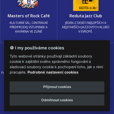
Masters of Rock Café
Reduta Jazz Club
KULTURNÍ SÁL, CENTRÁLNÍ
JEDEN Z DESETI NEJLEPŠÍCH A
PŘEDPRODEJ VSTUPENEK A
NEJSTARŠÍCH JAZZOVÝCH KLUBŮ
KAVÁRNA VE ZLÍNĚ
V EVROPĚ.
🍪 I my používáme cookies
Tyto webové stránky používají základní soubory
cookie k zajištění svého správného fungování a
sledovací soubory cookie k pochopení toho, jak s nimi
pracujete.
Podrobné nastavení cookies
Podmínky užití
🍪 Změnit nastavení cookies.
© PRAGOKONCERT BOHEMIA, a.s.
Přijmout cookies
Web s
k metalu vytvořila creatia.tech s.r.o. a
Viktor Eyermann
Odmítnout cookies