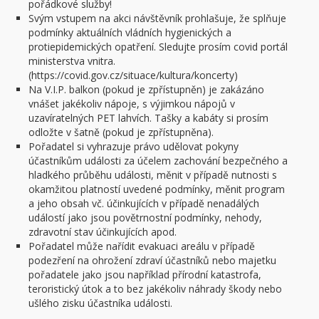
pořádkové služby!
Svým vstupem na akci návštěvník prohlašuje, že splňuje
podmínky aktuálních vládních hygienických a
protiepidemických opatření. Sledujte prosím covid portál
ministerstva vnitra.
(https://covid.gov.cz/situace/kultura/koncerty)
Na V.I.P. balkon (pokud je zpřístupněn) je zakázáno
vnášet jakékoliv nápoje, s výjimkou nápojů v
uzavíratelných PET lahvích. Tašky a kabáty si prosím
odložte v šatně (pokud je zpřístupněna).
Pořadatel si vyhrazuje právo udělovat pokyny
účastníkům události za účelem zachování bezpečného a
hladkého průběhu události, měnit v případě nutnosti s
okamžitou platností uvedené podmínky, měnit program
a jeho obsah vč. účinkujících v případě nenadálých
událostí jako jsou povětrnostní podmínky, nehody,
zdravotní stav účinkujících apod.
Pořadatel může nařídit evakuaci areálu v případě
podezření na ohrožení zdraví účastníků nebo majetku
pořadatele jako jsou například přírodní katastrofa,
teroristický útok a to bez jakékoliv náhrady škody nebo
ušlého zisku účastníka události.