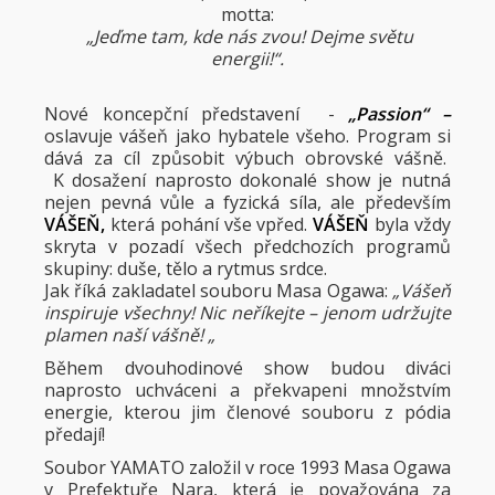
motta:
„Jeďme tam, kde nás zvou! Dejme světu
energii!“.
Nové koncepční představení -
„Passion“ –
oslavuje vášeň jako hybatele všeho. Program si
dává za cíl způsobit výbuch obrovské vášně.
K dosažení naprosto dokonalé show je nutná
nejen pevná vůle a fyzická síla, ale především
VÁŠEŇ,
která pohání vše vpřed.
VÁŠEŇ
byla vždy
skryta v pozadí všech předchozích programů
skupiny: duše, tělo a rytmus srdce.
Jak říká zakladatel souboru Masa Ogawa:
„Vášeň
inspiruje všechny! Nic neříkejte – jenom udržujte
plamen naší vášně! „
Během dvouhodinové show budou diváci
naprosto uchváceni a překvapeni množstvím
energie, kterou jim členové souboru z pódia
předají!
Soubor YAMATO založil v roce 1993 Masa Ogawa
v Prefektuře Nara, která je považována za