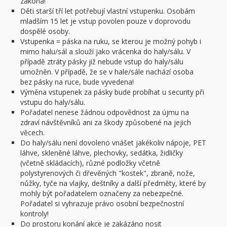
zákona!
Děti starší tří let potřebují vlastní vstupenku. Osobám
mladším 15 let je vstup povolen pouze v doprovodu
dospělé osoby.
Vstupenka = páska na ruku, se kterou je možný pohyb i
mimo halu/sál a slouží jako vrácenka do haly/sálu. V
případě ztráty pásky již nebude vstup do haly/sálu
umožněn. V případě, že se v hale/sále nachází osoba
bez pásky na ruce, bude vyvedena!
Výměna vstupenek za pásky bude probíhat u security při
vstupu do haly/sálu.
Pořadatel nenese žádnou odpovědnost za újmu na
zdraví návštěvníků ani za škody způsobené na jejich
věcech.
Do haly/sálu není dovoleno vnášet jakékoliv nápoje, PET
láhve, skleněné láhve, plechovky, sedátka, židličky
(včetně skládacích), různé podložky včetně
polystyrenových či dřevěných "kostek", zbraně, nože,
nůžky, tyče na vlajky, deštníky a další předměty, které by
mohly být pořadatelem označeny za nebezpečné.
Pořadatel si vyhrazuje právo osobní bezpečnostní
kontroly!
Do prostoru konání akce je zakázáno nosit