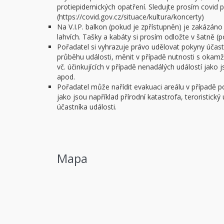
protiepidemických opatření. Sledujte prosím covid po
(https://covid.gov.cz/situace/kultura/koncerty)
Na V.I.P. balkon (pokud je zpřístupněn) je zakázáno
lahvích. Tašky a kabáty si prosím odložte v šatně (
Pořadatel si vyhrazuje právo udělovat pokyny úča
průběhu události, měnit v případě nutnosti s okam
vč. účinkujících v případě nenadálých událostí jako
apod.
Pořadatel může nařídit evakuaci areálu v případě 
jako jsou například přírodní katastrofa, teroristick
účastníka události.
Mapa