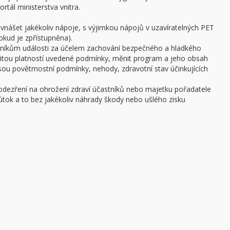
rtál ministerstva vnitra.
 vnášet jakékoliv nápoje, s výjimkou nápojů v uzavíratelných PET
pokud je zpřístupněna).
stníkům události za účelem zachování bezpečného a hladkého
žitou platností uvedené podmínky, měnit program a jeho obsah
 jsou povětrnostní podmínky, nehody, zdravotní stav účinkujících
podezření na ohrožení zdraví účastníků nebo majetku pořadatele
ý útok a to bez jakékoliv náhrady škody nebo ušlého zisku