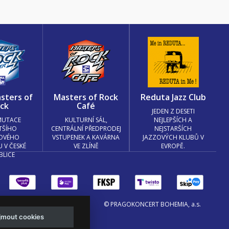
sters of
Masters of Rock
Reduta Jazz Club
ck
Café
JEDEN Z DESETI
MUTACE
KULTURNÍ SÁL,
NEJLEPŠÍCH A
TŠÍHO
CENTRÁLNÍ PŘEDPRODEJ
NEJSTARŠÍCH
OVÉHO
VSTUPENEK A KAVÁRNA
JAZZOVÝCH KLUBŮ V
U V ČESKÉ
VE ZLÍNĚ
EVROPĚ.
BLICE
© PRAGOKONCERT BOHEMIA, a.s.
ijmout cookies
.o. a
Viktor Eyermann