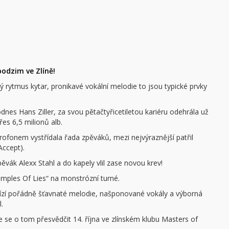
odzim ve Zlíně!
 rytmus kytar, pronikavé vokální melodie to jsou typické prvky
dnes Hans Ziller, za svou pětačtyřicetiletou kariéru odehrála už
es 6,5 milionů alb.
ofonem vystřídala řada zpěváků, mezi nejvýraznější patřil
Accept).
vák Alexx Stahl a do kapely vlil zase novou krev!
emples Of Lies“ na monstrózní turné.
bízí pořádně šťavnaté melodie, našponované vokály a výborná
l.
 se o tom přesvědčit 14. října ve zlínském klubu Masters of