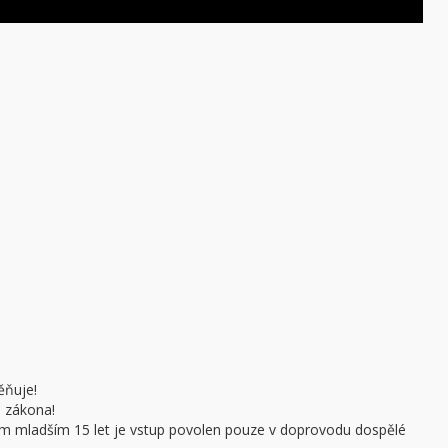
ěňuje!
e zákona!
sobám mladším 15 let je vstup povolen pouze v doprovodu dospělé