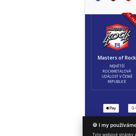
16.-19.
Masters of Roc
NEJVĚTŠÍ
ROCKMETALOVÁ
UDÁLOST V ČESKÉ
REPUBLICE
Podmínky užití
🍪 Z
🍪 I my používám
Tyto webové stránky po