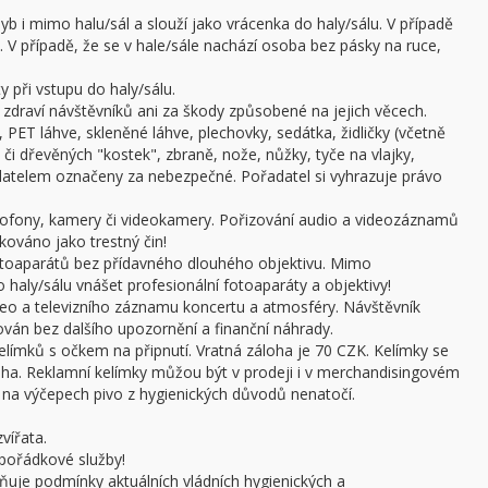
b i mimo halu/sál a slouží jako vrácenka do haly/sálu. V případě
 V případě, že se v hale/sále nachází osoba bez pásky na ruce,
 při vstupu do haly/sálu.
draví návštěvníků ani za škody způsobené na jejich věcech.
 PET láhve, skleněné láhve, plechovky, sedátka, židličky (včetně
či dřevěných "kostek", zbraně, nože, nůžky, tyče na vlajky,
adatelem označeny za nebezpečné. Pořadatel si vyhrazuje právo
ofony, kamery či videokamery. Pořizování audio a videozáznamů
kováno jako trestný čin!
otoaparátů bez přídavného dlouhého objektivu. Mimo
haly/sálu vnášet profesionální fotoaparáty a objektivy!
ideo a televizního záznamu koncertu a atmosféry. Návštěvník
án bez dalšího upozornění a finanční náhrady.
límků s očkem na připnutí. Vratná záloha je 70 CZK. Kelímky se
oha. Reklamní kelímky můžou být v prodeji i v merchandisingovém
a výčepech pivo z hygienických důvodů nenatočí.
vířata.
pořádkové služby!
ňuje podmínky aktuálních vládních hygienických a