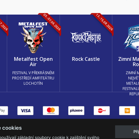
07.2026
05.-07.06.2026
13.-15.08.2026
k
Metalfest Open
Rock Castle
Zimní Ma
Air
Ro
FESTIVAL V PŘEKRÁSNÉM
ZIMNÍ 
PROSTŘEDÍ AMFITEÁTRU
NEJVĚ
LOCHOTÍN
METAL
FESTIVAL
REPU
měnit nastavení cookies.
e cookies
Př
Web s
k metalu vytvořila creatia.tech s.r
užívají základní soubory cookie k zajištění svého