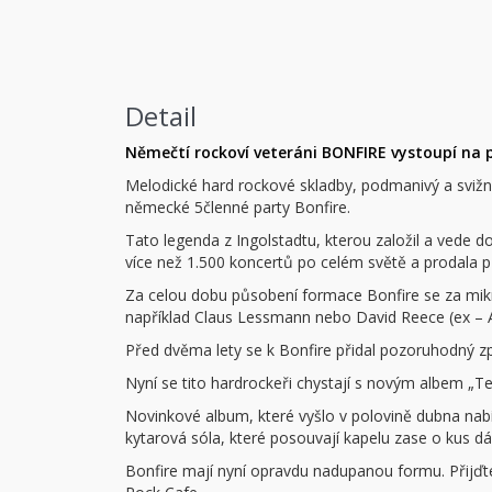
Detail
Němečtí rockoví veteráni BONFIRE vystoupí na p
Melodické hard rockové skladby, podmanivý a svižný
německé 5členné party Bonfire.
Tato legenda z Ingolstadtu, kterou založil a vede do
více než 1.500 koncertů po celém světě a prodala př
Za celou dobu působení formace Bonfire se za mikr
například Claus Lessmann nebo David Reece (ex – 
Před dvěma lety se k Bonfire přidal pozoruhodný zpě
Nyní se tito hardrockeři chystají s novým albem „T
Novinkové album, které vyšlo v polovině dubna na
kytarová sóla, které posouvají kapelu zase o kus dá
Bonfire mají nyní opravdu nadupanou formu. Přijďte