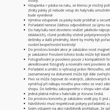
osoby.
Vstupenka = páska na ruku, se kterou je možný pohy
ztráty pásky již nebude vstup do haly/sálu umožněn.
bude vyvedena!
Výměna vstupenek za pásky bude probíhat u security
Pořadatel nenese žádnou odpovědnost za újmu na z
Do haly/sálu není dovoleno vnášet jakékoliv nápoje,
skládacích), různé podložky včetně polystyrenových 
deštníky a další předměty, které by mohly být poř
osobní bezpečnostní kontroly!
Do prostoru konání akce je zakázáno nosit magnet
je zakázáno! Porušení tohoto bodu může být klasifi
Fotografování je povoleno pouze z kompaktních f
akreditované fotografy a novináře není povoleno do 
Pořadatel a umělci si vyhrazují právo filmového, v
zaznamenaný na dokument může být dále zveřejňov
Pivo se může čepovat do vratných, zálohovaných ke
vyměňují při nákupu nového piva nebo se vrací zál
shopu. Do kelímku zakoupeného v shopu vám však n
Jediná platná měna v hale/sále je Koruna česká.
Do prostoru koncertu je zakázáno vodit psy či jiná z
Návštěvníci musí respektovat pokyny pořadatelů a 
Svým vstupem na akci návštěvník prohlašuje, že spl