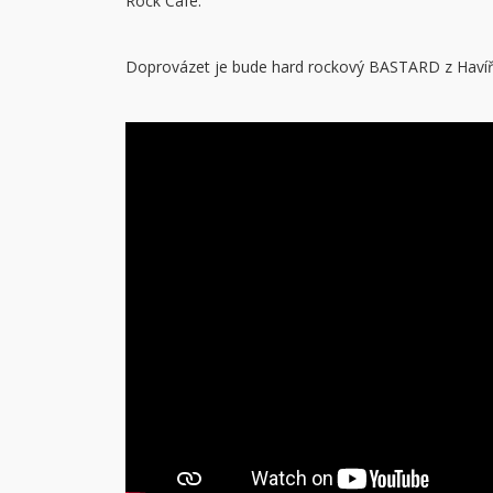
Rock Cafe.
Doprovázet je bude hard rockový BASTARD z Havíř