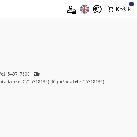
0
Košík
řeží 5497, 76001 Zlín
ořadatele:
CZ25318136) (
IČ pořadatele:
25318136)