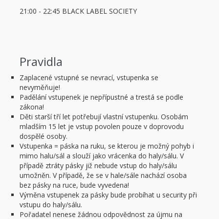
21:00 - 22:45
BLACK LABEL SOCIETY
Pravidla
Zaplacené vstupné se nevrací, vstupenka se
nevyměňuje!
Padělání vstupenek je nepřípustné a trestá se podle
zákona!
Děti starší tří let potřebují vlastní vstupenku. Osobám
mladším 15 let je vstup povolen pouze v doprovodu
dospělé osoby.
Vstupenka = páska na ruku, se kterou je možný pohyb i
mimo halu/sál a slouží jako vrácenka do haly/sálu. V
případě ztráty pásky již nebude vstup do haly/sálu
umožněn. V případě, že se v hale/sále nachází osoba
bez pásky na ruce, bude vyvedena!
Výměna vstupenek za pásky bude probíhat u security při
vstupu do haly/sálu.
Pořadatel nenese žádnou odpovědnost za újmu na