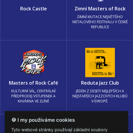
Rock Castle
Zimní Masters of Rock
ZIMNÍ MUTACE NEJVĚTŠÍHO
METALOVÉHO FESTIVALU V ČESKÉ
REPUBLICE
Masters of Rock Café
Reduta Jazz Club
KULTURNÍ SÁL, CENTRÁLNÍ
JEDEN Z DESETI NEJLEPŠÍCH A
PŘEDPRODEJ VSTUPENEK A
NEJSTARŠÍCH JAZZOVÝCH KLUBŮ
KAVÁRNA VE ZLÍNĚ
V EVROPĚ.
🍪 I my používáme cookies
Tyto webové stránky používají základní soubory