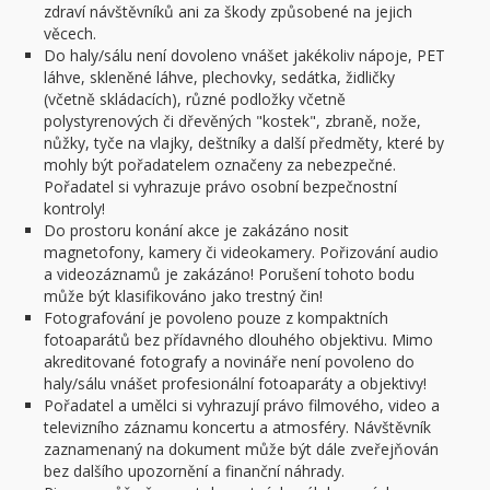
zdraví návštěvníků ani za škody způsobené na jejich
věcech.
Do haly/sálu není dovoleno vnášet jakékoliv nápoje, PET
láhve, skleněné láhve, plechovky, sedátka, židličky
(včetně skládacích), různé podložky včetně
polystyrenových či dřevěných "kostek", zbraně, nože,
nůžky, tyče na vlajky, deštníky a další předměty, které by
mohly být pořadatelem označeny za nebezpečné.
Pořadatel si vyhrazuje právo osobní bezpečnostní
kontroly!
Do prostoru konání akce je zakázáno nosit
magnetofony, kamery či videokamery. Pořizování audio
a videozáznamů je zakázáno! Porušení tohoto bodu
může být klasifikováno jako trestný čin!
Fotografování je povoleno pouze z kompaktních
fotoaparátů bez přídavného dlouhého objektivu. Mimo
akreditované fotografy a novináře není povoleno do
haly/sálu vnášet profesionální fotoaparáty a objektivy!
Pořadatel a umělci si vyhrazují právo filmového, video a
televizního záznamu koncertu a atmosféry. Návštěvník
zaznamenaný na dokument může být dále zveřejňován
bez dalšího upozornění a finanční náhrady.