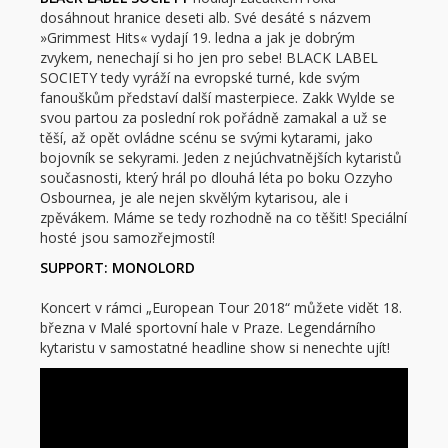
dosáhnout hranice deseti alb. Své desáté s názvem
»Grimmest Hits« vydají 19. ledna a jak je dobrým
zvykem, nenechají si ho jen pro sebe! BLACK LABEL
SOCIETY tedy vyráží na evropské turné, kde svým
fanouškům představí další masterpiece. Zakk Wylde se
svou partou za poslední rok pořádně zamakal a už se
těší, až opět ovládne scénu se svými kytarami, jako
bojovník se sekyrami. Jeden z nejúchvatnějších kytaristů
současnosti, který hrál po dlouhá léta po boku Ozzyho
Osbournea, je ale nejen skvělým kytarisou, ale i
zpěvákem. Máme se tedy rozhodně na co těšit! Speciální
hosté jsou samozřejmostí!
SUPPORT: MONOLORD
Koncert v rámci „European Tour 2018“ můžete vidět 18.
března v Malé sportovní hale v Praze. Legendárního
kytaristu v samostatné headline show si nenechte ujít!