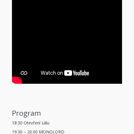
Program
18:30
Otevření sálu
19:30 – 20.00
MONOLORD