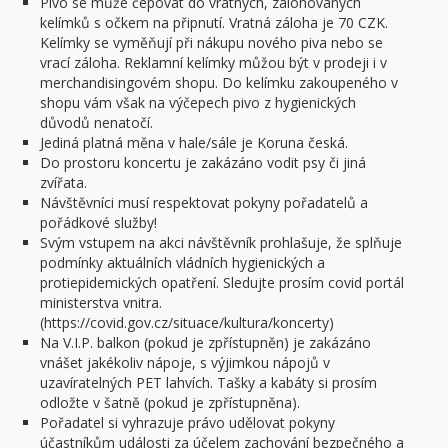
Pivo se může čepovat do vratných, zálohovaných
kelímků s očkem na připnutí. Vratná záloha je 70 CZK.
Kelímky se vyměňují při nákupu nového piva nebo se
vrací záloha. Reklamní kelímky můžou být v prodeji i v
merchandisingovém shopu. Do kelímku zakoupeného v
shopu vám však na výčepech pivo z hygienických
důvodů nenatočí.
Jediná platná měna v hale/sále je Koruna česká.
Do prostoru koncertu je zakázáno vodit psy či jiná
zvířata.
Návštěvníci musí respektovat pokyny pořadatelů a
pořádkové služby!
Svým vstupem na akci návštěvník prohlašuje, že splňuje
podmínky aktuálních vládních hygienických a
protiepidemických opatření. Sledujte prosím covid portál
ministerstva vnitra.
(https://covid.gov.cz/situace/kultura/koncerty)
Na V.I.P. balkon (pokud je zpřístupněn) je zakázáno
vnášet jakékoliv nápoje, s výjimkou nápojů v
uzavíratelných PET lahvích. Tašky a kabáty si prosím
odložte v šatně (pokud je zpřístupněna).
Pořadatel si vyhrazuje právo udělovat pokyny
účastníkům události za účelem zachování bezpečného a