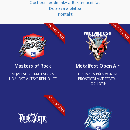
Obchodní podmínky a Reklamační řád
Doprava a platba
Kontakt
16.-19.07.2026
05.-07.06.202
Masters of Rock
Metalfest Open Air
NEJVĚTŠÍ ROCKMETALOVÁ
FESTIVAL V PŘEKRÁSNÉM
UDÁLOST V ČESKÉ REPUBLICE
PROSTŘEDÍ AMFITEÁTRU
LOCHOTÍN
13.-15.08.2026