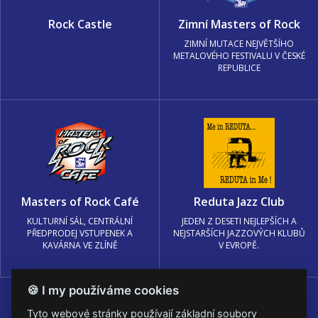
Rock Castle
Zimní Masters of Rock
ZIMNÍ MUTACE NEJVĚTŠÍHO
METALOVÉHO FESTIVALU V ČESKÉ
REPUBLICE
Masters of Rock Café
Reduta Jazz Club
KULTURNÍ SÁL, CENTRÁLNÍ
JEDEN Z DESETI NEJLEPŠÍCH A
PŘEDPRODEJ VSTUPENEK A
NEJSTARŠÍCH JAZZOVÝCH KLUBŮ
KAVÁRNA VE ZLÍNĚ
V EVROPĚ.
🍪 I my používáme cookies
Tyto webové stránky používají základní soubory