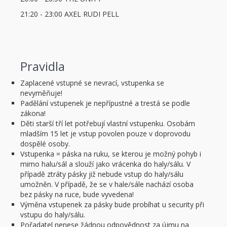
21:20 - 23:00 AXEL RUDI PELL
Pravidla
Zaplacené vstupné se nevrací, vstupenka se
nevyměňuje!
Padělání vstupenek je nepřípustné a trestá se podle
zákona!
Děti starší tří let potřebují vlastní vstupenku. Osobám
mladším 15 let je vstup povolen pouze v doprovodu
dospělé osoby.
Vstupenka = páska na ruku, se kterou je možný pohyb i
mimo halu/sál a slouží jako vrácenka do haly/sálu. V
případě ztráty pásky již nebude vstup do haly/sálu
umožněn. V případě, že se v hale/sále nachází osoba
bez pásky na ruce, bude vyvedena!
Výměna vstupenek za pásky bude probíhat u security při
vstupu do haly/sálu.
Pořadatel nenese žádnou odpovědnost za újmu na