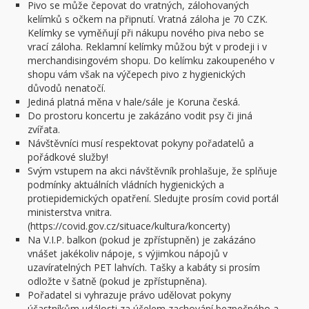
Pivo se může čepovat do vratných, zálohovaných
kelímků s očkem na připnutí. Vratná záloha je 70 CZK.
Kelímky se vyměňují při nákupu nového piva nebo se
vrací záloha. Reklamní kelímky můžou být v prodeji i v
merchandisingovém shopu. Do kelímku zakoupeného v
shopu vám však na výčepech pivo z hygienických
důvodů nenatočí.
Jediná platná měna v hale/sále je Koruna česká.
Do prostoru koncertu je zakázáno vodit psy či jiná
zvířata.
Návštěvníci musí respektovat pokyny pořadatelů a
pořádkové služby!
Svým vstupem na akci návštěvník prohlašuje, že splňuje
podmínky aktuálních vládních hygienických a
protiepidemických opatření. Sledujte prosím covid portál
ministerstva vnitra.
(https://covid.gov.cz/situace/kultura/koncerty)
Na V.I.P. balkon (pokud je zpřístupněn) je zakázáno
vnášet jakékoliv nápoje, s výjimkou nápojů v
uzavíratelných PET lahvích. Tašky a kabáty si prosím
odložte v šatně (pokud je zpřístupněna).
Pořadatel si vyhrazuje právo udělovat pokyny
účastníkům události za účelem zachování bezpečného a