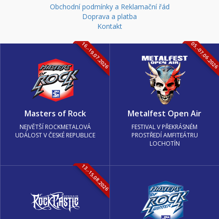
Obchodní podmínky a Reklamační řád
Doprava a platba
Kontakt
16.-19.07.2026
05.-07.06.202
Masters of Rock
Metalfest Open Air
NEJVĚTŠÍ ROCKMETALOVÁ
FESTIVAL V PŘEKRÁSNÉM
UDÁLOST V ČESKÉ REPUBLICE
PROSTŘEDÍ AMFITEÁTRU
LOCHOTÍN
13.-15.08.2026