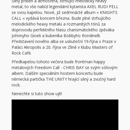
Silný příběh a atmosféra, strhující melodický heavy
metal, to vše nabízí legendární kytarista AXEL RUDI PELL
se svou kapelou. Nové, již sedmnácté album » KNIGHTS
CALL « vydává koncem března. Bude plné strhujícího
melodického heavy metalu a rozmanitých tónů za
doprovodu perfektního hlasu charismatického zpěváka
Johnnyho Gioeli a bubeníka Bobbyho Rondinelli.
Představení nového alba se uskuteční 19.října v Praze v
Paláci Akropolis a 20. října ve Zlíně v klubu Masters of
Rock Café.
Předkapelou tohoto večera bude frontman happy
metalových Freedom Call - CHRIS BAY se svým sólovým
albem. Dalším speciálním hostem koncertu bude
německá partička THE UNITY hrající silný a zvučný hard
rock.
Nenechte si tuto show ujít!