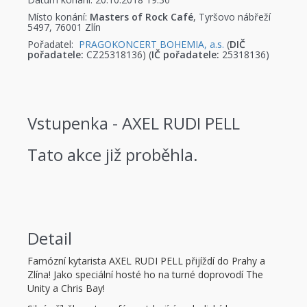
Místo konání:
Masters of Rock Café
, Tyršovo nábřeží
5497, 76001 Zlín
Pořadatel:
PRAGOKONCERT BOHEMIA, a.s.
(
DIČ
pořadatele:
CZ25318136) (
IČ pořadatele:
25318136)
Vstupenka - AXEL RUDI PELL
Tato akce již proběhla.
Detail
Famózní kytarista AXEL RUDI PELL přijíždí do Prahy a
Zlína! Jako speciální hosté ho na turné doprovodí The
Unity a Chris Bay!