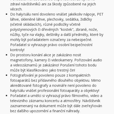
zdraví návštěvníků ani za škody způsobené na jejich
věcech.
Do haly/sálu není dovoleno vnášet jakékoliv nápoje, PET
láhve, skleněné láhve, plechovky, sedátka, židličky
(včetně skládacích), různé podložky včetně
polystyrenových či dřevěných "kostek", zbraně, nože,
nůžky, tyče na vlajky, deštníky a další předměty, které by
mohly být pořadatelem označeny za nebezpečné.
Pořadatel si vyhrazuje právo osobní bezpečnostní
kontroly!
Do prostoru konání akce je zakázáno nosit
magnetofony, kamery či videokamery. Pořizování audio
a videozáznamů je zakázáno! Porušení tohoto bodu
může být klasifikováno jako trestný čin!
Fotografování je povoleno pouze z kompaktních
fotoaparátů bez přídavného dlouhého objektivu. Mimo
akreditované fotografy a novináře není povoleno do
haly/sálu vnášet profesionální fotoaparáty a objektivy!
Pořadatel a umělci si vyhrazují právo filmového, video a
televizního záznamu koncertu a atmosféry. Návštěvník
zaznamenaný na dokument může být dále zveřejňován
bez dalšího upozornění a finanční náhrady.