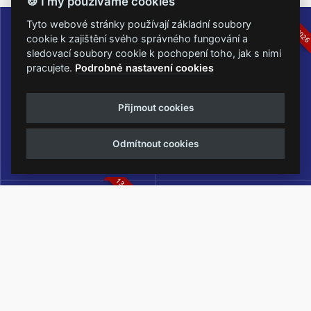
🍪 I my používáme cookies
16.-19.07.2026
05.-07.06.202
Tyto webové stránky používají základní soubory
cookie k zajištění svého správného fungování a
sledovací soubory cookie k pochopení toho, jak s nimi
pracujete.
Podrobné nastavení cookies
Masters of Rock
Metalfest Open Air
Přijmout cookies
NEJVĚTŠÍ ROCKMETALOVÁ
FESTIVAL V PŘEKRÁSNÉM
UDÁLOST V ČESKÉ REPUBLICE
PROSTŘEDÍ AMFITEÁTRU
Odmítnout cookies
LOCHOTÍN
13.-15.08.2026
Rock Castle
Zimní Masters of Rock
ZIMNÍ MUTACE NEJVĚTŠÍHO
METALOVÉHO FESTIVALU V ČESKÉ