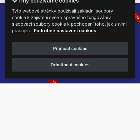
🍪 I my používáme cookies
16.-19.07.2026
05.-07.06.202
Tyto webové stránky používají základní soubory
cookie k zajištění svého správného fungování a
sledovací soubory cookie k pochopení toho, jak s nimi
pracujete.
Podrobné nastavení cookies
Masters of Rock
Metalfest Open Air
Přijmout cookies
NEJVĚTŠÍ ROCKMETALOVÁ
FESTIVAL V PŘEKRÁSNÉM
UDÁLOST V ČESKÉ REPUBLICE
PROSTŘEDÍ AMFITEÁTRU
Odmítnout cookies
LOCHOTÍN
13.-15.08.2026
Rock Castle
Zimní Masters of Rock
ZIMNÍ MUTACE NEJVĚTŠÍHO
METALOVÉHO FESTIVALU V ČESKÉ