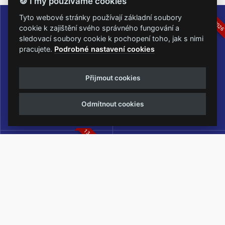
🍪 I my používáme cookies
16.-19.07.2026
05.-07.06.202
Tyto webové stránky používají základní soubory
cookie k zajištění svého správného fungování a
sledovací soubory cookie k pochopení toho, jak s nimi
pracujete.
Podrobné nastavení cookies
Masters of Rock
Metalfest Open Air
Přijmout cookies
NEJVĚTŠÍ ROCKMETALOVÁ
FESTIVAL V PŘEKRÁSNÉM
UDÁLOST V ČESKÉ REPUBLICE
PROSTŘEDÍ AMFITEÁTRU
Odmítnout cookies
LOCHOTÍN
13.-15.08.2026
Rock Castle
Zimní Masters of Rock
ZIMNÍ MUTACE NEJVĚTŠÍHO
METALOVÉHO FESTIVALU V ČESKÉ