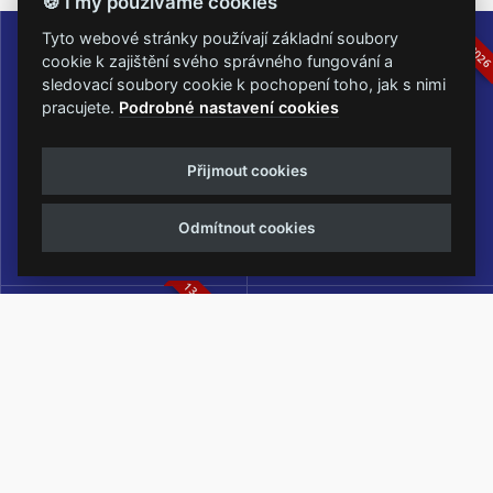
🍪 I my používáme cookies
16.-19.07.2026
05.-07.06.202
Tyto webové stránky používají základní soubory
cookie k zajištění svého správného fungování a
sledovací soubory cookie k pochopení toho, jak s nimi
pracujete.
Podrobné nastavení cookies
Masters of Rock
Metalfest Open Air
Přijmout cookies
NEJVĚTŠÍ ROCKMETALOVÁ
FESTIVAL V PŘEKRÁSNÉM
UDÁLOST V ČESKÉ REPUBLICE
PROSTŘEDÍ AMFITEÁTRU
Odmítnout cookies
LOCHOTÍN
13.-15.08.2026
Rock Castle
Zimní Masters of Rock
ZIMNÍ MUTACE NEJVĚTŠÍHO
METALOVÉHO FESTIVALU V ČESKÉ