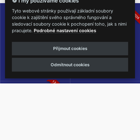
🍪 I my používáme cookies
16.-19.07.2026
05.-07.06.202
Tyto webové stránky používají základní soubory
cookie k zajištění svého správného fungování a
sledovací soubory cookie k pochopení toho, jak s nimi
pracujete.
Podrobné nastavení cookies
Masters of Rock
Metalfest Open Air
Přijmout cookies
NEJVĚTŠÍ ROCKMETALOVÁ
FESTIVAL V PŘEKRÁSNÉM
UDÁLOST V ČESKÉ REPUBLICE
PROSTŘEDÍ AMFITEÁTRU
Odmítnout cookies
LOCHOTÍN
13.-15.08.2026
Rock Castle
Zimní Masters of Rock
ZIMNÍ MUTACE NEJVĚTŠÍHO
METALOVÉHO FESTIVALU V ČESKÉ