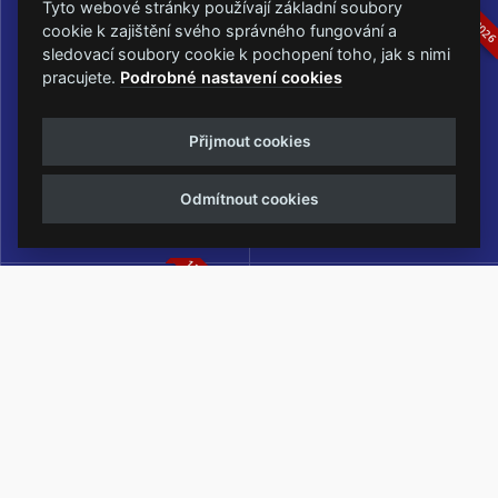
16.-19.07.2026
05.-07.06.202
Tyto webové stránky používají základní soubory
cookie k zajištění svého správného fungování a
sledovací soubory cookie k pochopení toho, jak s nimi
pracujete.
Podrobné nastavení cookies
Masters of Rock
Metalfest Open Air
Přijmout cookies
NEJVĚTŠÍ ROCKMETALOVÁ
FESTIVAL V PŘEKRÁSNÉM
UDÁLOST V ČESKÉ REPUBLICE
PROSTŘEDÍ AMFITEÁTRU
Odmítnout cookies
LOCHOTÍN
13.-15.08.2026
Rock Castle
Zimní Masters of Rock
ZIMNÍ MUTACE NEJVĚTŠÍHO
METALOVÉHO FESTIVALU V ČESKÉ
REPUBLICE