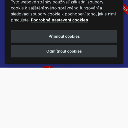
16.-19.07.2026
05.-07.06.202
Tyto webové stránky používají základní soubory
cookie k zajištění svého správného fungování a
sledovací soubory cookie k pochopení toho, jak s nimi
pracujete.
Podrobné nastavení cookies
Masters of Rock
Metalfest Open Air
Přijmout cookies
NEJVĚTŠÍ ROCKMETALOVÁ
FESTIVAL V PŘEKRÁSNÉM
UDÁLOST V ČESKÉ REPUBLICE
PROSTŘEDÍ AMFITEÁTRU
Odmítnout cookies
LOCHOTÍN
13.-15.08.2026
Rock Castle
Zimní Masters of Rock
ZIMNÍ MUTACE NEJVĚTŠÍHO
METALOVÉHO FESTIVALU V ČESKÉ
REPUBLICE