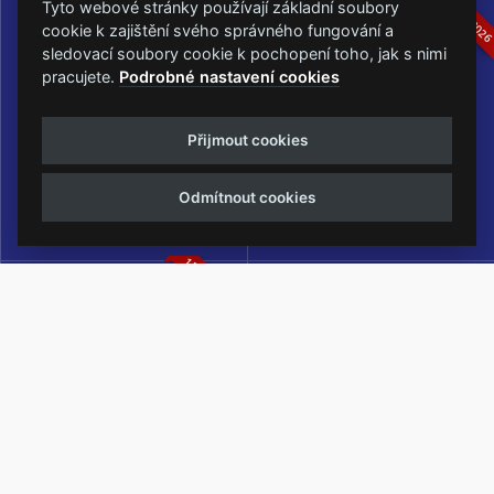
16.-19.07.2026
05.-07.06.202
Tyto webové stránky používají základní soubory
cookie k zajištění svého správného fungování a
sledovací soubory cookie k pochopení toho, jak s nimi
pracujete.
Podrobné nastavení cookies
Masters of Rock
Metalfest Open Air
Přijmout cookies
NEJVĚTŠÍ ROCKMETALOVÁ
FESTIVAL V PŘEKRÁSNÉM
UDÁLOST V ČESKÉ REPUBLICE
PROSTŘEDÍ AMFITEÁTRU
Odmítnout cookies
LOCHOTÍN
13.-15.08.2026
Rock Castle
Zimní Masters of Rock
ZIMNÍ MUTACE NEJVĚTŠÍHO
METALOVÉHO FESTIVALU V ČESKÉ
REPUBLICE