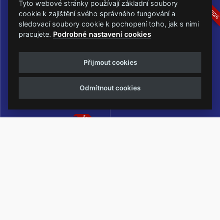
16.-19.07.2026
05.-07.06.202
Tyto webové stránky používají základní soubory
cookie k zajištění svého správného fungování a
sledovací soubory cookie k pochopení toho, jak s nimi
pracujete.
Podrobné nastavení cookies
Masters of Rock
Metalfest Open Air
Přijmout cookies
NEJVĚTŠÍ ROCKMETALOVÁ
FESTIVAL V PŘEKRÁSNÉM
UDÁLOST V ČESKÉ REPUBLICE
PROSTŘEDÍ AMFITEÁTRU
Odmítnout cookies
LOCHOTÍN
13.-15.08.2026
Rock Castle
Zimní Masters of Rock
ZIMNÍ MUTACE NEJVĚTŠÍHO
METALOVÉHO FESTIVALU V ČESKÉ
REPUBLICE