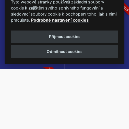
16.-19.07.2026
05.-07.06.202
Tyto webové stránky používají základní soubory
cookie k zajištění svého správného fungování a
sledovací soubory cookie k pochopení toho, jak s nimi
pracujete.
Podrobné nastavení cookies
Masters of Rock
Metalfest Open Air
Přijmout cookies
NEJVĚTŠÍ ROCKMETALOVÁ
FESTIVAL V PŘEKRÁSNÉM
UDÁLOST V ČESKÉ REPUBLICE
PROSTŘEDÍ AMFITEÁTRU
Odmítnout cookies
LOCHOTÍN
13.-15.08.2026
Rock Castle
Zimní Masters of Rock
ZIMNÍ MUTACE NEJVĚTŠÍHO
METALOVÉHO FESTIVALU V ČESKÉ
REPUBLICE