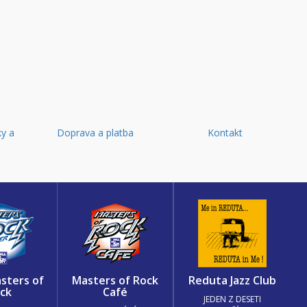
y a
Doprava a platba
Kontakt
d
sters of
Masters of Rock
Reduta Jazz Club
ck
Café
JEDEN Z DESETI