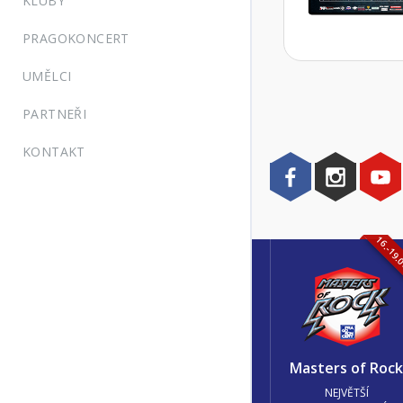
KLUBY
PRAGOKONCERT
UMĚLCI
PARTNEŘI
KONTAKT
16.-19.
Masters of Roc
NEJVĚTŠÍ