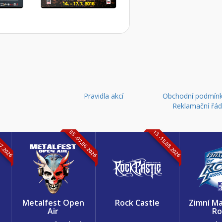
Pravidla akcí
Obchodní podmínk
Reklamační řá
07.2026
05.-07.06.2026
13.-15.08.2026
k
Metalfest Open
Rock Castle
Zimní Ma
Air
Ro