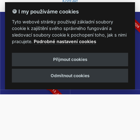
Kontakt
🍪 I my používáme cookies
16.-19.07.2026
05.-07.06.202
Tyto webové stránky používají základní soubory
cookie k zajištění svého správného fungování a
sledovací soubory cookie k pochopení toho, jak s nimi
pracujete.
Podrobné nastavení cookies
Masters of Rock
Metalfest Open Air
Přijmout cookies
NEJVĚTŠÍ ROCKMETALOVÁ
FESTIVAL V PŘEKRÁSNÉM
UDÁLOST V ČESKÉ REPUBLICE
PROSTŘEDÍ AMFITEÁTRU
LOCHOTÍN
Odmítnout cookies
13.-15.08.2026
Rock Castle
Zimní Masters of Rock